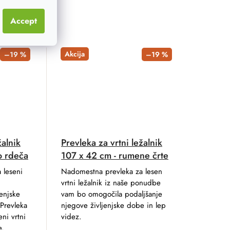
Accept
Akcija
–19 %
–19 %
žalnik
Prevleka za vrtni ležalnik
o rdeča
107 x 42 cm - rumene črte
 leseni
Nadomestna prevleka za lesen
vrtni ležalnik iz naše ponudbe
jenjske
vam bo omogočila podaljšanje
Prevleka
njegove življenjske dobe in lep
ni vrtni
videz.
e.