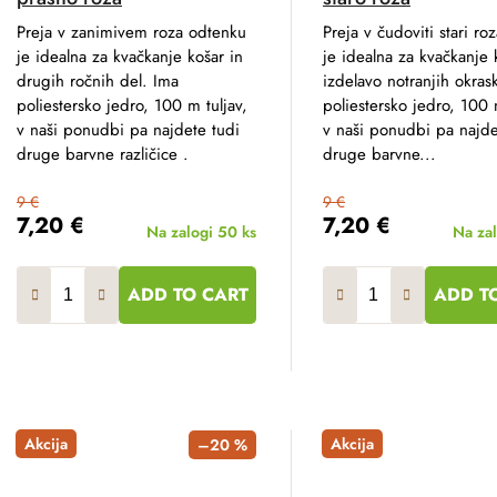
Preja v zanimivem roza odtenku
Preja v čudoviti stari ro
je idealna za kvačkanje košar in
je idealna za kvačkanje 
drugih ročnih del. Ima
izdelavo notranjih okras
poliestersko jedro, 100 m tuljav,
poliestersko jedro, 100 
v naši ponudbi pa najdete tudi
v naši ponudbi pa najde
druge barvne različice .
druge barvne...
9 €
9 €
7,20 €
7,20 €
Na zalogi
50 ks
Na za
ADD TO CART
ADD T
Akcija
Akcija
–20 %