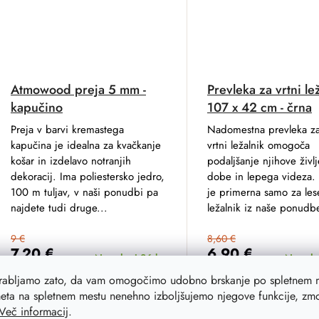
Atmowood preja 5 mm -
Prevleka za vrtni le
kapučino
107 x 42 cm - črna
Preja v barvi kremastega
Nadomestna prevleka za
kapučina je idealna za kvačkanje
vrtni ležalnik omogoča
košar in izdelavo notranjih
podaljšanje njihove živl
dekoracij. Ima poliestersko jedro,
dobe in lepega videza. 
100 m tuljav, v naši ponudbi pa
je primerna samo za lese
najdete tudi druge...
ležalnik iz naše ponudb
9 €
8,60 €
7,20 €
6,90 €
Na zalogi
86 ks
Na zal
orabljamo zato, da vam omogočimo udobno brskanje po spletnem m
eta na spletnem mestu nenehno izboljšujemo njegove funkcije, zmog
ADD TO CART
ADD T
Več informacij
.