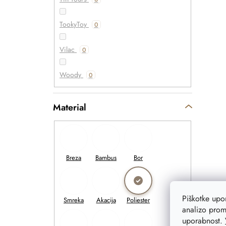
TookyToy
0
Vilac
0
Woody
0
Material
Piškotke up
analizo prom
uporabnost.