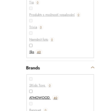
Tip
0
Produkty s možností vypalování
0
Trivia
0
Neměnit foto
0
5ks
40
Brands
2Kids Toys
0
ATMOWOOD
40
Banquet
0