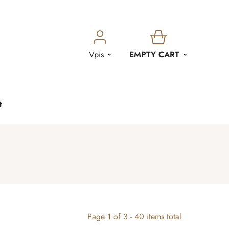
SHOPPING
Vpis
EMPTY CART
CART
t
Page
1
of
3
-
40
items total