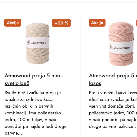
Akcija
Akcija
–20 %
Atmowood preja 5 mm -
Atmowood preja 5 
svetlo bež
losos
Svetlo bež kvačkana preja je
Preja v nežni barvi losos
idealna za izdelavo košar
idealna za kvačkanje koš
različnih oblik in barvnih
vseh vrst domače obrti.
kombinacij. Ima poliestersko
poliestersko jedro, 100 
jedro, 100 m tuljav, v naši
v naši ponudbi pa najde
ponudbi pa najdete tudi druge
druge barvne različice .
barvne...