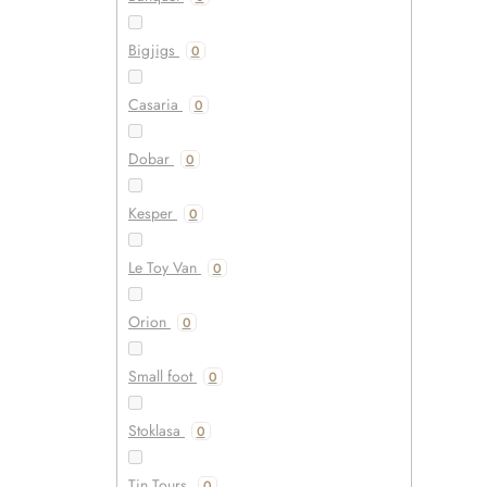
Bigjigs
0
Casaria
0
Dobar
0
Kesper
0
Le Toy Van
0
Orion
0
Small foot
0
Stoklasa
0
Tin Tours
0