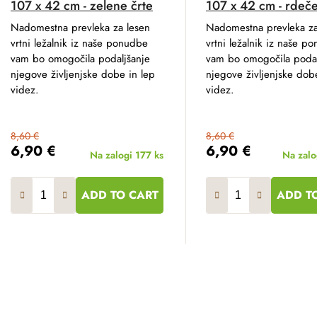
107 x 42 cm - zelene črte
107 x 42 cm - rdeče
Nadomestna prevleka za lesen
Nadomestna prevleka za
vrtni ležalnik iz naše ponudbe
vrtni ležalnik iz naše p
vam bo omogočila podaljšanje
vam bo omogočila podal
njegove življenjske dobe in lep
njegove življenjske dob
videz.
videz.
8,60 €
8,60 €
6,90 €
6,90 €
Na zalogi
177 ks
Na zal
ADD TO CART
ADD T