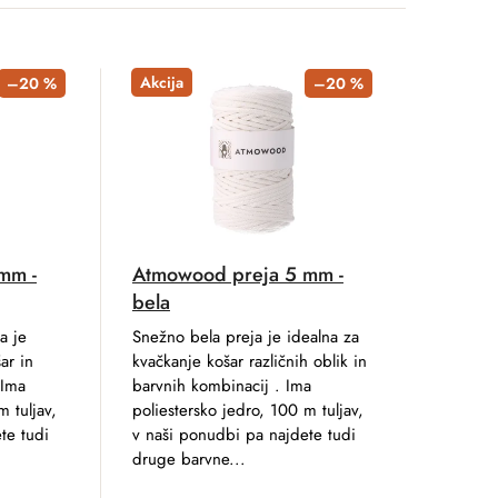
Akcija
–20 %
–20 %
mm -
Atmowood preja 5 mm -
bela
a je
Snežno bela preja je idealna za
ar in
kvačkanje košar različnih oblik in
 Ima
barvnih kombinacij . Ima
m tuljav,
poliestersko jedro, 100 m tuljav,
te tudi
v naši ponudbi pa najdete tudi
druge barvne...