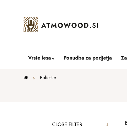
Skip
to
content
Vrste lesa
Ponudba za podjetja
Za
Home
Poliester
S
P
B
CLOSE FILTER
i