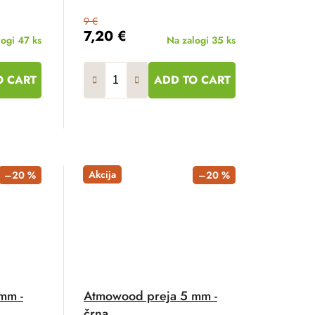
9 €
7,20 €
logi
47 ks
Na zalogi
35 ks
O CART
ADD TO CART
Akcija
–20 %
–20 %
mm -
Atmowood preja 5 mm -
črna