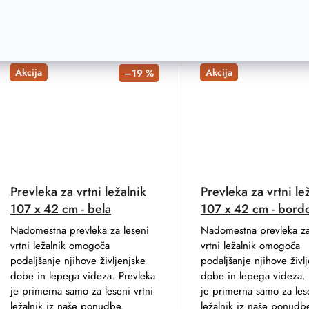
Akcija
Akcija
–19 %
Prevleka za vrtni ležalnik
Prevleka za vrtni le
107 x 42 cm - bela
107 x 42 cm - bord
Nadomestna prevleka za leseni
Nadomestna prevleka za
vrtni ležalnik omogoča
vrtni ležalnik omogoča
podaljšanje njihove življenjske
podaljšanje njihove živl
dobe in lepega videza. Prevleka
dobe in lepega videza. 
je primerna samo za leseni vrtni
je primerna samo za lese
ležalnik iz naše ponudbe.
ležalnik iz naše ponudb