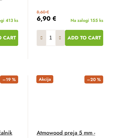
8,60 €
6,90 €
ogi
413 ks
Na zalogi
155 ks
O CART
ADD TO CART
Akcija
–19 %
–20 %
žalnik
Atmowood preja 5 mm -