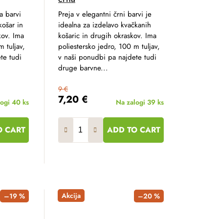
za barvi
Preja v elegantni črni barvi je
košar in
idealna za izdelavo kvačkanih
kov. Ima
košaric in drugih okraskov. Ima
m tuljav,
poliestersko jedro, 100 m tuljav,
te tudi
v naši ponudbi pa najdete tudi
druge barvne...
9 €
7,20 €
logi
40 ks
Na zalogi
39 ks
O CART
ADD TO CART
Akcija
–19 %
–20 %