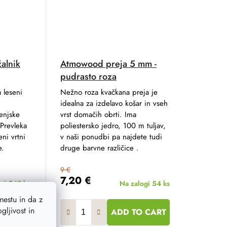
žalnik
Atmowood preja 5 mm -
pudrasto roza
 leseni
Nežno roza kvačkana preja je
idealna za izdelavo košar in vseh
jenjske
vrst domačih obrti. Ima
Prevleka
poliestersko jedro, 100 m tuljav,
ni vrtni
v naši ponudbi pa najdete tudi
e.
druge barvne različice .
9 €
7,20 €
ogi
548 ks
Na zalogi
54 ks
estu in da z
ljivost in
O CART
ADD TO CART