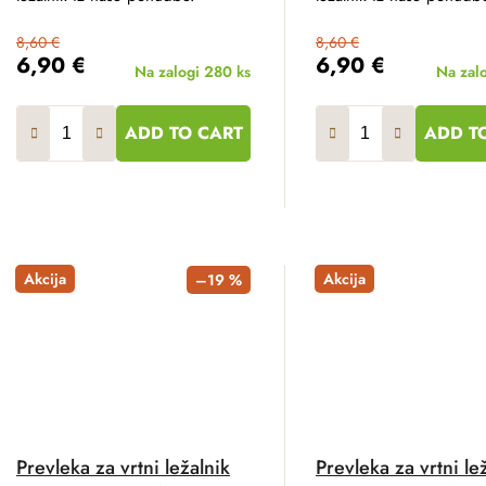
8,60 €
8,60 €
6,90 €
6,90 €
Na zalogi
280 ks
Na zal
ADD TO CART
ADD T
Akcija
Akcija
–19 %
Prevleka za vrtni ležalnik
Prevleka za vrtni le