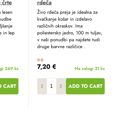
 črte
rdeča
 lesen
Živo rdeča preja je idealna za
onudbe
kvačkanje košar in izdelavo
jšanje
različnih okraskov. Ima
e in lep
poliestersko jedro, 100 m tuljav,
v naši ponudbi pa najdete tudi
druge barvne različice .
9 €
7,20 €
ogi
269 ks
Na zalogi
31 ks
O CART
ADD TO CART