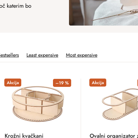
joč katerim bo
estsellers
Least expensive
Most expensive
Akcija
Akcija
–19 %
Krožni kvačkani
Ovalni organizator 