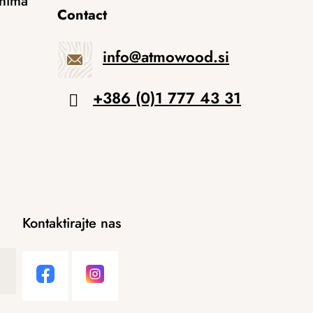
anima
Contact
info
@
atmowood.si
+386 (0)1 777 43 31
Kontaktirajte nas