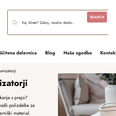
SEARCH
ščitena delavnica
Blog
Naša zgodba
Kontak
anizatorji
zatorji
čkanje s prejo?
ašli polizdelke za
arniški material.