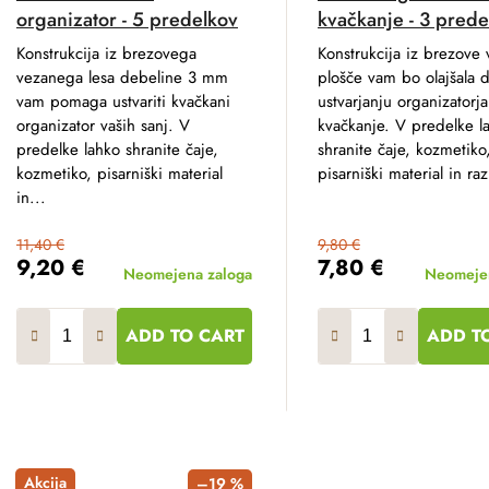
organizator - 5 predelkov
kvačkanje - 3 prede
Konstrukcija iz brezovega
Konstrukcija iz brezove
vezanega lesa debeline 3 mm
plošče vam bo olajšala d
vam pomaga ustvariti kvačkani
ustvarjanju organizatorja
organizator vaših sanj. V
kvačkanje. V predelke l
predelke lahko shranite čaje,
shranite čaje, kozmetiko
kozmetiko, pisarniški material
pisarniški material in raz
in...
11,40 €
9,80 €
9,20 €
7,80 €
Neomejena zaloga
Neomejen
ADD TO CART
ADD T
Akcija
–19 %