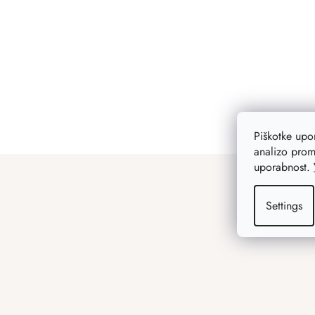
Piškotke up
analizo prom
F
uporabnost.
o
o
Settings
t
e
r