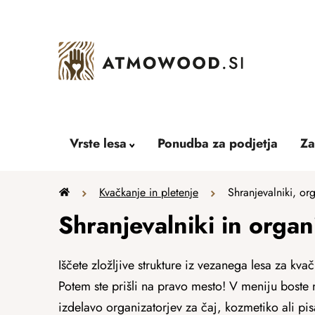
Skip
to
content
Vrste lesa
Ponudba za podjetja
Za
Home
Kvačkanje in pletenje
Shranjevalniki, org
Shranjevalniki in organi
Iščete zložljive strukture iz vezanega lesa za kva
Potem ste prišli na pravo mesto! V meniju boste n
izdelavo organizatorjev za čaj, kozmetiko ali pis