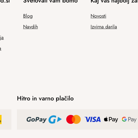
d.si
Svetovali vam bomo
Kaj vas najbolj z
Blog
Novosti
Navdih
Izvirna darila
ja
a
Hitro in varno plačilo