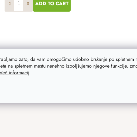
ADD TO CART
L
i
s
orabljamo zato, da vam omogočimo udobno brskanje po spletnem m
t
eta na spletnem mestu nenehno izboljšujemo njegove funkcije, zmog
i
Več informacij
.
n
g
c
o
n
t
r
o
l