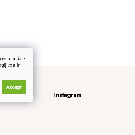
estu in da z
ljivost in
Accept
Instagram