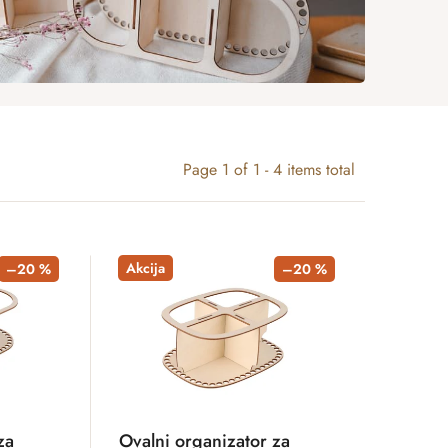
Page
1
of
1
-
4
items total
Akcija
–20 %
–20 %
za
Ovalni organizator za