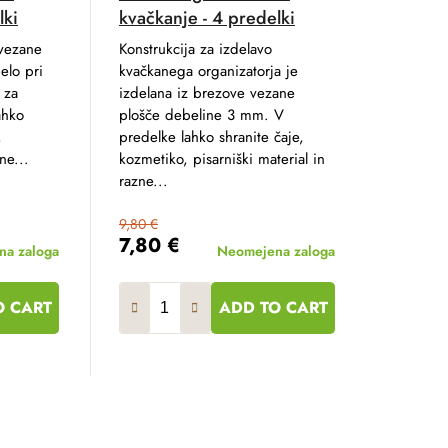
lki
kvačkanje - 4 predelki
 vezane
Konstrukcija za izdelavo
elo pri
kvačkanega organizatorja je
 za
izdelana iz brezove vezane
ahko
plošče debeline 3 mm. V
,
predelke lahko shranite čaje,
ne...
kozmetiko, pisarniški material in
razne...
9,80 €
7,80 €
a zaloga
Neomejena zaloga
O CART
ADD TO CART