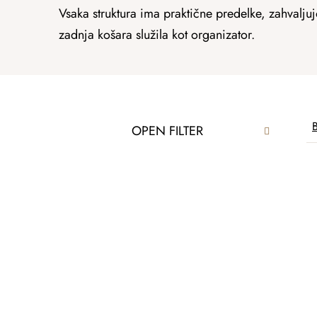
Vsaka struktura ima praktične predelke, zahvalju
zadnja košara služila kot organizator.
S
P
B
OPEN FILTER
i
r
d
o
e
L
d
b
i
u
a
s
c
r
t
t
o
s
f
o
p
r
r
t