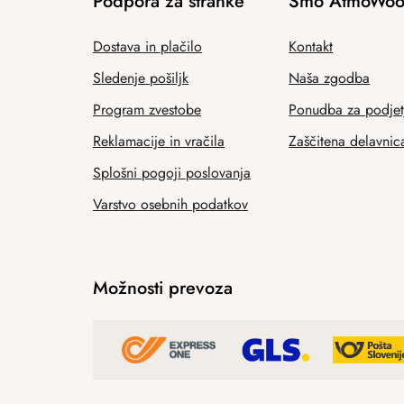
Podpora za stranke
Smo AtmoWoo
Dostava in plačilo
Kontakt
Sledenje pošiljk
Naša zgodba
Program zvestobe
Ponudba za podjet
Reklamacije in vračila
Zaščitena delavnic
Splošni pogoji poslovanja
Varstvo osebnih podatkov
Možnosti prevoza