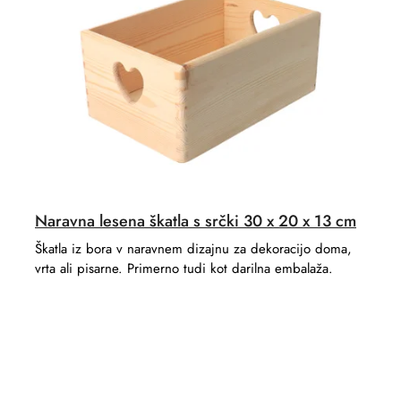
r
t
t
s
i
n
g
Naravna lesena škatla s srčki 30 x 20 x 13 cm
Škatla iz bora v naravnem dizajnu za dekoracijo doma,
vrta ali pisarne. Primerno tudi kot darilna embalaža.