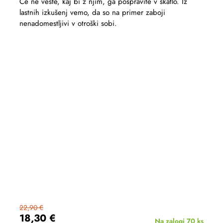
Če ne veste, kaj bi z njim, ga pospravite v škatlo. Iz
lastnih izkušenj vemo, da so na primer zaboji
nenadomestljivi v otroški sobi.
22,90 €
18,30 €
Na zalogi
70 ks