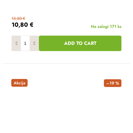
13,50 €
10,80 €
Na zalogi
171 ks
ADD TO CART
Akcija
–19 %