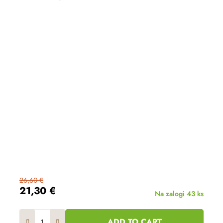
26,60 €
21,30 €
Na zalogi
43 ks
ADD TO CART