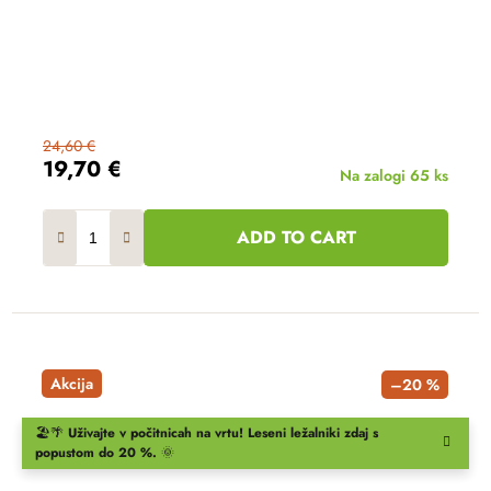
24,60 €
19,70 €
Na zalogi
65 ks
ADD TO CART
Akcija
–20 %
🏖️🌴
Uživajte v počitnicah na vrtu!
Leseni ležalniki
zdaj s
popustom do 20 %.
🌞