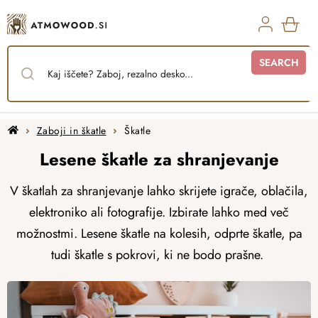
Skip
to
content
SHO
SEARCH
CAR
Home
Zaboji in škatle
Škatle
Lesene škatle za shranjevanje
V škatlah za shranjevanje lahko
skrijete igrače
, oblačila,
elektroniko ali fotografije. Izbirate lahko med več
možnostmi. Lesene škatle na kolesih, odprte škatle, pa
tudi škatle s pokrovi, ki ne bodo prašne.