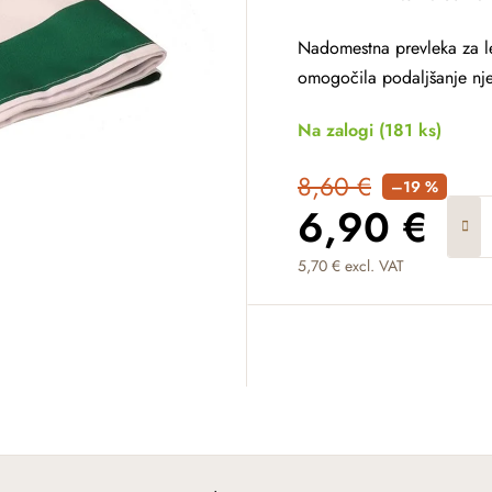
Nadomestna prevleka za le
omogočila podaljšanje nje
Na zalogi
(181 ks)
8,60 €
–19 %
6,90 €
5,70 € excl. VAT
Measure price: