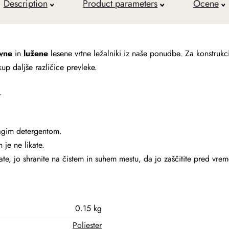
Description
Product parameters
Ocene
vne
in
lužene
lesene vrtne ležalniki iz naše ponudbe. Za konstrukci
p daljše različice prevleke.
.
lagim detergentom.
 je ne likate.
te, jo shranite na čistem in suhem mestu, da jo zaščitite pred vrem
0.15 kg
Poliester