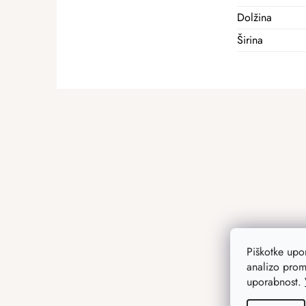
Dolžina
Širina
F
o
o
t
e
r
Piškotke up
analizo prom
uporabnost.