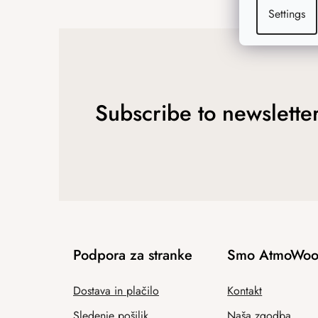
Settings
Subscribe to newslette
Podpora za stranke
Smo AtmoWoo
Dostava in plačilo
Kontakt
Sledenje pošiljk
Naša zgodba