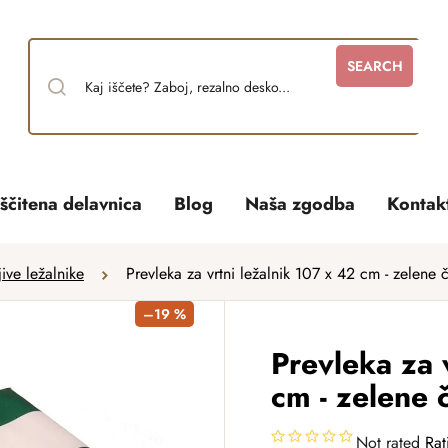
SEARCH
ščitena delavnica
Blog
Naša zgodba
Kontak
jive ležalnike
Prevleka za vrtni ležalnik 107 x 42 cm - zelene č
–19 %
Prevleka za 
cm - zelene 
Not rated
Rat