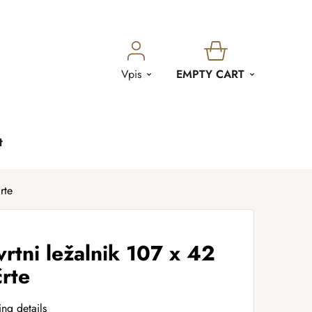
SHOPPING
Vpis
EMPTY CART
CART
t
rte
vrtni ležalnik 107 x 42
črte
ing details