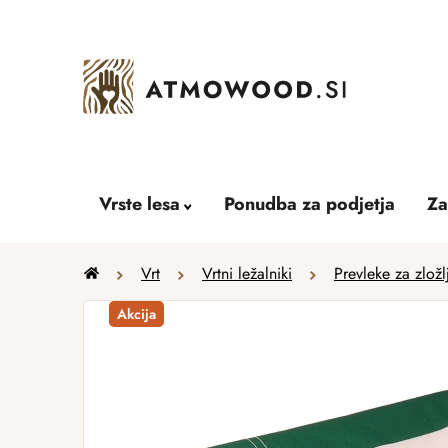
Skip
to
content
Vrste lesa
Ponudba za podjetja
Za
Home
Vrt
Vrtni ležalniki
Prevleke za zložl
Akcija