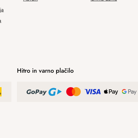
ja
a
Hitro in varno plačilo