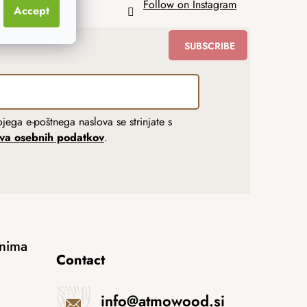
Follow on Instagram
Accept
SUBSCRIBE
jega e-poštnega naslova se strinjate s
tva osebnih podatkov
.
anima
Contact
info
@
atmowood.si