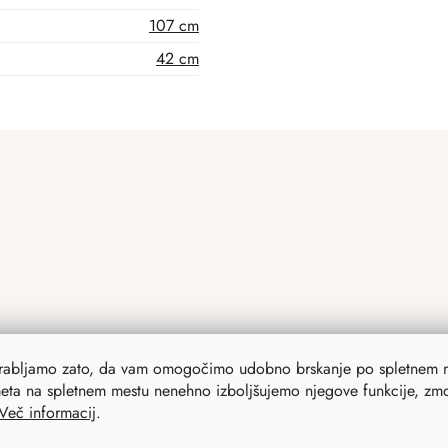
107 cm
42 cm
orabljamo zato, da vam omogočimo udobno brskanje po spletnem m
eta na spletnem mestu nenehno izboljšujemo njegove funkcije, zmog
Več informacij
.