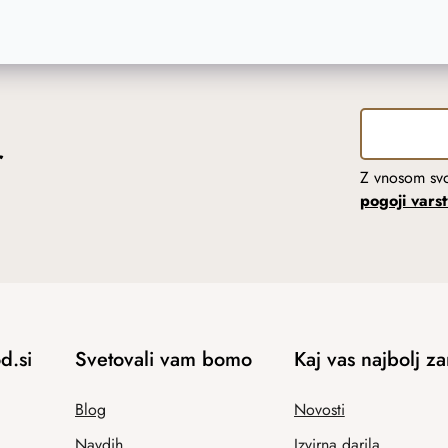
r
Z vnosom svo
pogoji vars
d.si
Svetovali vam bomo
Kaj vas najbolj z
Blog
Novosti
Navdih
Izvirna darila