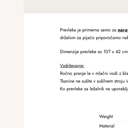
Prevleka je primerna samo za
nara
držalom za pijačo priporočamo naku
Dimenzije prevleke so 107 x 42 cm
Vzdrževanje:
Ročno pranje le v mlačni vodi z b
Tkanine ne sušite v sušilnem stroju in
Ko prevleke za ležalnik ne uporablja
Weight
Material