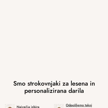
Odpošljemo takoj
Največja izbira