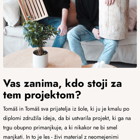
Vas zanima, kdo stoji za
tem projektom?
Tomáš in Tomáš sva prijatelja iz šole, ki ju je kmalu po
diplomi združila ideja, da bi ustvarila projekt, ki ga na
trgu obupno primanjkuje, a ki nikakor ne bi smel
manjkati. In to je les - živi material z neomejenimi