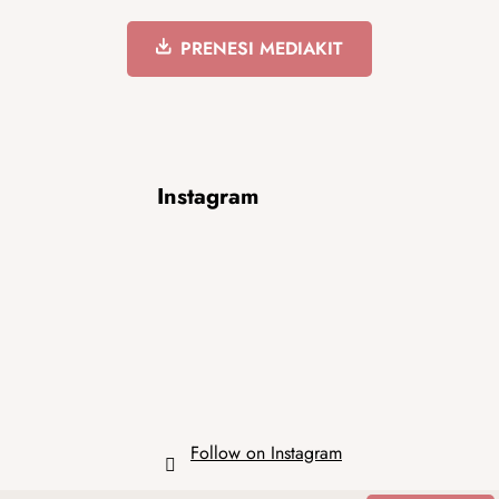
PRENESI MEDIAKIT
F
Instagram
o
o
t
e
r
Follow on Instagram