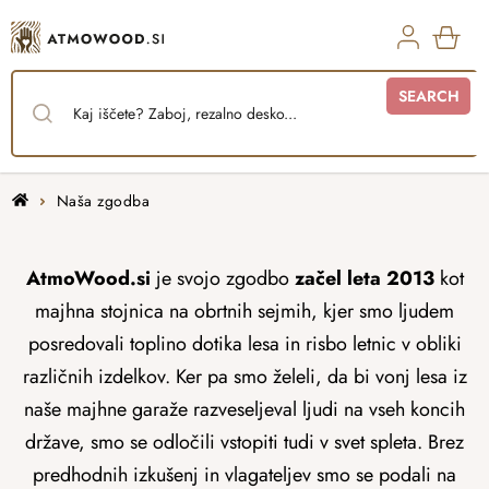
Skip
to
content
SHO
SEARCH
CAR
Home
Naša zgodba
AtmoWood.si
je svojo zgodbo
začel leta 2013
kot
majhna stojnica na obrtnih sejmih, kjer smo ljudem
posredovali toplino dotika lesa in risbo letnic v obliki
različnih izdelkov. Ker pa smo želeli, da bi vonj lesa iz
naše majhne garaže razveseljeval ljudi na vseh koncih
države, smo se odločili vstopiti tudi v svet spleta. Brez
predhodnih izkušenj in vlagateljev smo se podali na