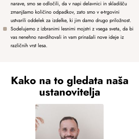
narave, smo se odločili, da v napi delavnici in skladišču
zmanjšamo količino odpadkov, zato smo v e-trgovini
ustvarili oddelek za izdelke, ki jim damo drugo priložnost.
Sodelujemo z izbranimi lesnimi mojstri z vsega sveta, da bi
vas nenehno navdihovali in vam prinašali nove ideje iz
različnih vrst lesa.
Kako na to gledata naša
ustanovitelja