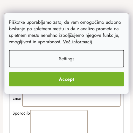
Piškotke uporabljamo zato, da vam omogočimo udobno
brskanje po spletnem mestu in da z analizo prometa na
Imate kakršnokoli
spletnem mestu nenehno izboljšujemo njegove funkcije,
zmogljivost in uporabnost.
Več informacij
.
vprašanje? Pišite nam
Settings
Ime in
Accept
priimek
Email
Sporočilo