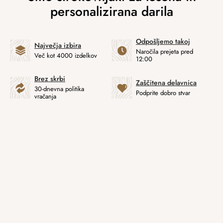
Odpošljemo takoj
Največja izbira
Naročila prejeta pred
Več kot 4000 izdelkov
12:00
Brez skrbi
Zaščitena delavnica
30-dnevna politika
Podprite dobro stvar
vračanja