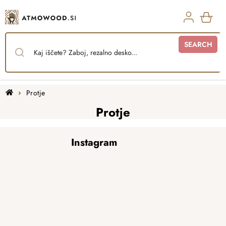
Skip
to
content
SHO
SEARCH
CAR
Home
Protje
Protje
F
Instagram
o
o
t
e
r