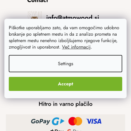
Contact
info
@
atmowood.si
Piškotke uporabljamo zato, da vam omogočimo udobno
+386 (0)1 777 43 31
brskanje po spletnem mestu in da z analizo prometa na
spletnem mestu nenehno izboljšujemo njegove funkcije,
zmogljivost in uporabnost.
Več informacij
.
Možnosti prevoza
Settings
Accept
Hitro in varno plačilo