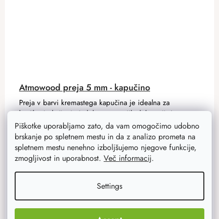
Atmowood preja 5 mm - kapučino
Preja v barvi kremastega kapučina je idealna za
kvačkanje košar in izdelavo notranjih dekoracij. Ima
poliestersko jedro, 100 m tuljav, v naši ponudbi pa
Piškotke uporabljamo zato, da vam omogočimo udobno
najdete tudi druge...
brskanje po spletnem mestu in da z analizo prometa na
spletnem mestu nenehno izboljšujemo njegove funkcije,
zmogljivost in uporabnost.
Več informacij
.
9 €
7,20 €
Na zalogi
86 ks
Settings
ADD TO CART