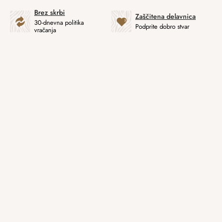
Brez skrbi
Zaščitena delavnica
30-dnevna politika
Podprite dobro stvar
vračanja