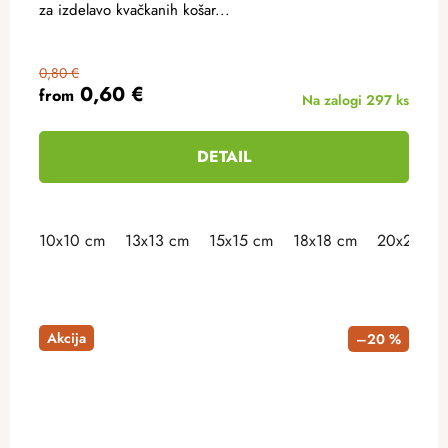
za izdelavo kvačkanih košar...
0,80 €
0,60 €
from
Na zalogi
297 ks
DETAIL
10x10 cm
13x13 cm
15x15 cm
18x18 cm
20x20 cm
Akcija
–20 %