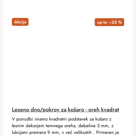
Akcija
up to –25 %
Leseno dno/pokrov za košaro - oreh kvadrat
V ponudbi imamo kvadratni podstavek za košaro z
lesnim dekorjem temnega oreha, debeline 3 mm, z
luknjami premera 9 mm, v več velikostih . Primeren je