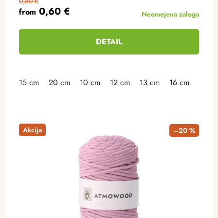
0,80 €
0,60 €
from
Neomejena zaloga
DETAIL
15 cm
20 cm
10 cm
12 cm
13 cm
16 cm
18 c
Akcija
–20 %