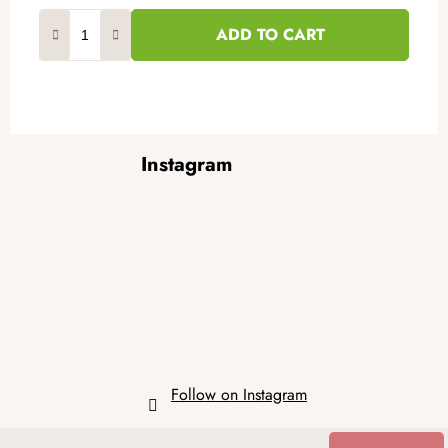
ADD TO CART
F
Instagram
o
o
t
e
r
Follow on Instagram