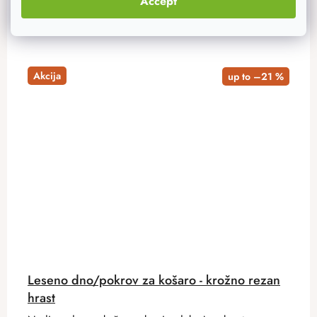
Accept
Akcija
up to –21 %
Leseno dno/pokrov za košaro - krožno rezan
hrast