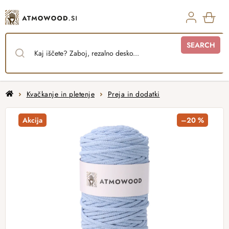
Skip
to
content
SHO
SEARCH
CAR
Home
Kvačkanje in pletenje
Preja in dodatki
Akcija
–20 %