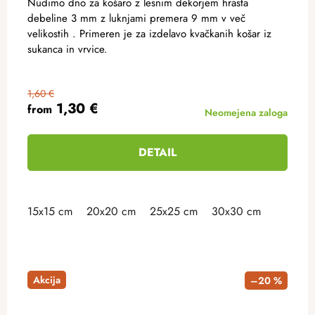
Nudimo dno za košaro z lesnim dekorjem hrasta
debeline 3 mm z luknjami premera 9 mm v več
velikostih . Primeren je za izdelavo kvačkanih košar iz
sukanca in vrvice.
1,60 €
1,30 €
from
Neomejena zaloga
DETAIL
15x15 cm
20x20 cm
25x25 cm
30x30 cm
Akcija
–20 %