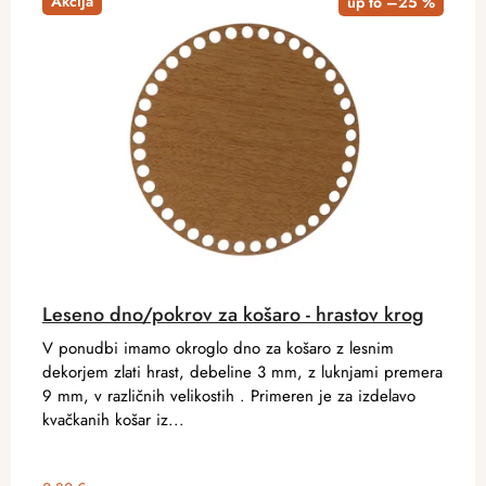
Akcija
up to –25 %
Leseno dno/pokrov za košaro - hrastov krog
V ponudbi imamo okroglo dno za košaro z lesnim
dekorjem zlati hrast, debeline 3 mm, z luknjami premera
9 mm, v različnih velikostih . Primeren je za izdelavo
kvačkanih košar iz...