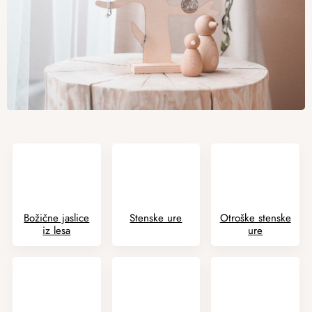
Božične jaslice
Stenske ure
Otroške stenske
iz lesa
ure