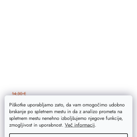
14,30 €
11,50 €
Na zalogi
12 ks
Piškotke uporabljamo zato, da vam omogočimo udobno
brskanje po spletnem mestu in da z analizo prometa na
spletnem mestu nenehno izboljšujemo njegove funkcije,
ADD TO CART
zmogljivost in uporabnost.
Več informacij
.