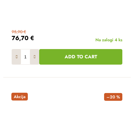
95,90 €
76,70 €
Na zalogi
4 ks
ADD TO CART
Akcija
–20 %