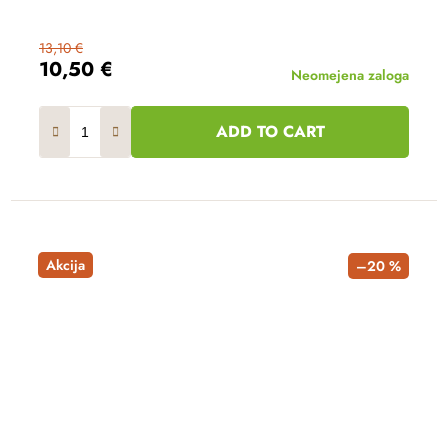
13,10 €
10,50 €
Neomejena zaloga
ADD TO CART
Akcija
–20 %