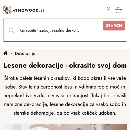
Skip
to
content
SHO
SEARCH
CAR
Home
Dekoracije
Lesene dekoracije - okrasite svoj dom
Široka paleta lesenih okraskov, ki bodo okrasili vse vaše
sobe. Stavite na čarobnost lesa in vdihnite toplo moč in
neprekosljivo vzdušje v vašo notranjost. Tukaj boste našli
namizne dekoracije, lesene dekoracije za vsako sobo in
stenske dekoracije, da bo vsak kotiček udoben.