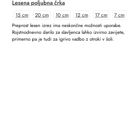
Lesena poljubna črka
15 cm
20 cm
10 cm
12 cm
17 cm
7 cm
Preprost lesen izrez ima neskončne možnosti uporabe.
Rojstnodnevno darilo za slavljenca lahko izvirno zavijete,
primerno pa je tudi za igrivo vadbo z otroki v šoli.