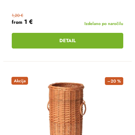
1,20 €
1 €
from
Izdelano po naročilu
DETAIL
Akcija
–20 %