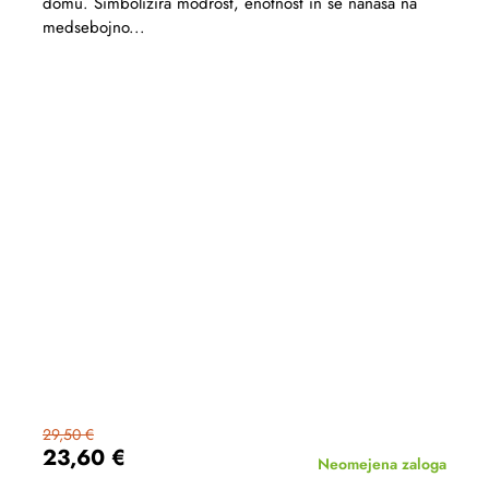
domu. Simbolizira modrost, enotnost in se nanaša na
medsebojno...
29,50 €
23,60 €
Neomejena zaloga