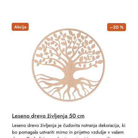
u
r
c
o
t
d
Akcija
–20 %
s
u
o
c
r
t
t
s
i
n
g
Leseno drevo življenja 50 cm
Leseno drevo življenja je čudovita notranja dekoracija, ki
bo pomagala ustvariti mirno in prijetno vzdušje v vašem