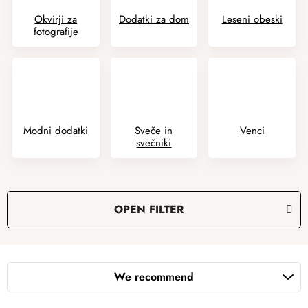
Okvirji za
Dodatki za dom
Leseni obeski
fotografije
Modni dodatki
Sveče in
Venci
svečniki
L
OPEN FILTER
i
s
P
t
r
o
We recommend
o
f
d
p