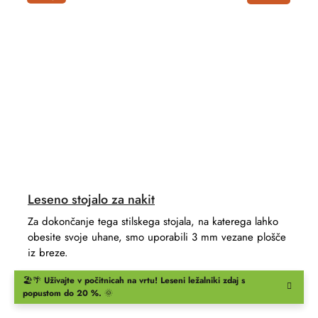
Leseno stojalo za nakit
Za dokončanje tega stilskega stojala, na katerega lahko
obesite svoje uhane, smo uporabili 3 mm vezane plošče
iz breze.
🏖️🌴
Uživajte v počitnicah na vrtu!
Leseni ležalniki
zdaj s
popustom do 20 %.
🌞