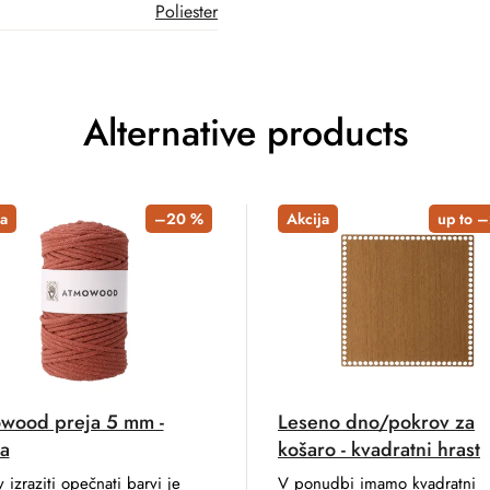
Poliester
Alternative products
a
–20 %
Akcija
up to 
wood preja 5 mm -
Leseno dno/pokrov za
a
košaro - kvadratni hrast
v izraziti opečnati barvi je
V ponudbi imamo kvadratni