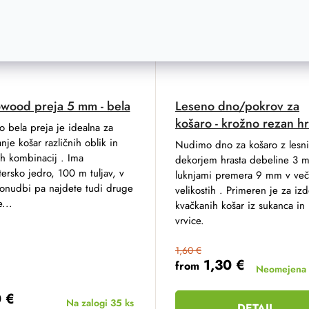
wood preja 5 mm - bela
Leseno dno/pokrov za
košaro - krožno rezan hr
 bela preja je idealna za
nje košar različnih oblik in
Nudimo dno za košaro z lesn
h kombinacij . Ima
dekorjem hrasta debeline 3 
tersko jedro, 100 m tuljav, v
luknjami premera 9 mm v več
ponudbi pa najdete tudi druge
velikostih . Primeren je za iz
...
kvačkanih košar iz sukanca in
vrvice.
1,60 €
1,30 €
from
Neomejena 
0 €
Na zalogi
35 ks
DETAIL