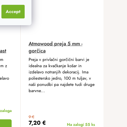
Accept
Atmowood preja 5 mm -
ast
gorčica
im
Preja v privlačni gorčični barvi je
mm z
idealna za kvačkanje košar in
izdelavo notranjih dekoracij. Ima
delavo
poliestersko jedro, 100 m tuljav, v
naši ponudbi pa najdete tudi druge
barvne...
zaloga
9 €
7,20 €
Na zalogi
55 ks