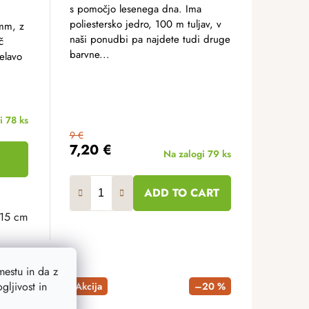
s pomočjo lesenega dna. Ima
poliestersko jedro, 100 m tuljav, v
 mm, z
naši ponudbi pa najdete tudi druge
č
barvne...
delavo
gi
78 ks
9 €
7,20 €
Na zalogi
79 ks
ADD TO CART
15 cm
8 cm
18x18 cm
20x20 cm
23x23 cm
25x25 cm
30x3
estu in da z
ljivost in
–21 %
Akcija
–20 %