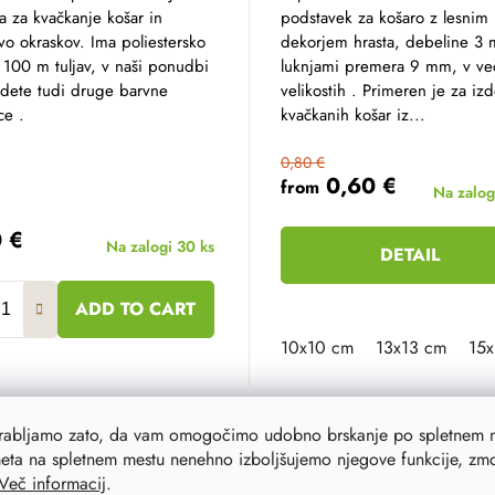
a za kvačkanje košar in
podstavek za košaro z lesnim
vo okraskov. Ima poliestersko
dekorjem hrasta, debeline 3
 100 m tuljav, v naši ponudbi
luknjami premera 9 mm, v ve
jdete tudi druge barvne
velikostih . Primeren je za iz
ce .
kvačkanih košar iz...
0,80 €
0,60 €
from
Na zalo
0 €
Na zalogi
30 ks
DETAIL
ADD TO CART
cm
18 cm
23 cm
25 cm
30 cm
10x10 cm
35 cm
13x13 cm
40 cm
5 cm
15x
orabljamo zato, da vam omogočimo udobno brskanje po spletnem m
eta na spletnem mestu nenehno izboljšujemo njegove funkcije, zmog
a
–20 %
Akcija
up to 
Več informacij
.