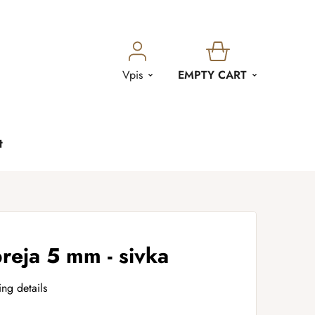
SHOPPING
Vpis
EMPTY CART
CART
t
eja 5 mm - sivka
ing details