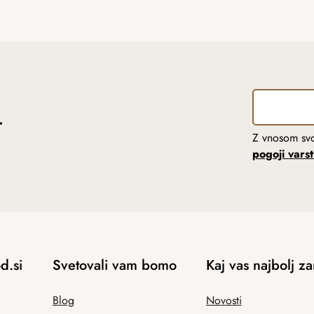
r
Z vnosom svo
pogoji vars
d.si
Svetovali vam bomo
Kaj vas najbolj z
Blog
Novosti