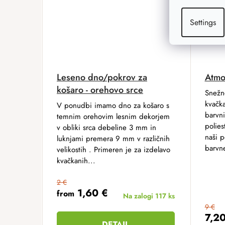
Settings
Leseno dno/pokrov za
Atmo
košaro - orehovo srce
Snežno
kvačka
V ponudbi imamo dno za košaro s
barvni
temnim orehovim lesnim dekorjem
polies
v obliki srca debeline 3 mm in
naši 
luknjami premera 9 mm v različnih
barvne
velikostih . Primeren je za izdelavo
kvačkanih...
2 €
1,60 €
from
Na zalogi
117 ks
9 €
7,2
DETAIL