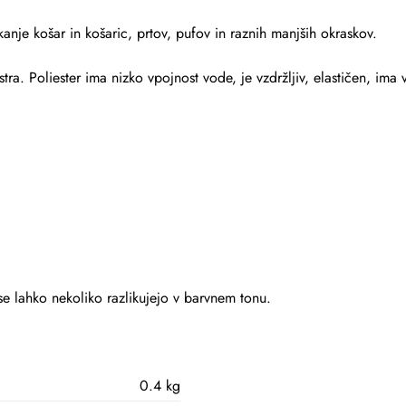
kanje košar in košaric, prtov, pufov in raznih manjših okraskov.
ra. Poliester ima nizko vpojnost vode, je vzdržljiv, elastičen, ima 
 se lahko nekoliko razlikujejo v barvnem tonu.
0.4 kg