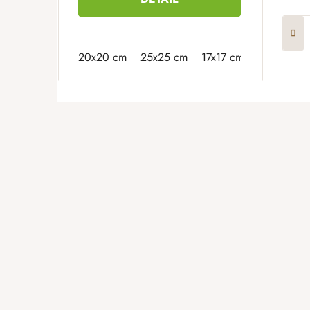
20x20 cm
25x25 cm
17x17 cm
F
o
o
t
e
r