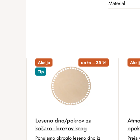
Material
Akcija
up to –25 %
Akcij
Tip
Leseno dno/pokrov za
Atmo
košaro - brezov krog
opek
Ponujamo okroglo leseno dno iz
Preja 