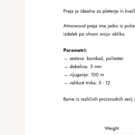
Preja je idealna za pletenje in kvač
Atmowood preja ima jedro iz poliest
izdelek pa ohrani svojo obliko.
Parametri:
→ sestava: bombaž, poliester
→ debelina: 5 mm
→
vijuganje: 100 m
→ velikost trnka: 5 - 12
Barve iz različnih proizvodnih serij
Weight