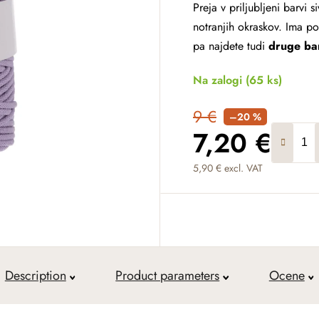
Preja v priljubljeni barvi 
notranjih okraskov. Ima po
pa najdete tudi
druge bar
Na zalogi
(65 ks)
9 €
–20 %
7,20 €
5,90 € excl. VAT
Measure price:
Description
Product parameters
Ocene