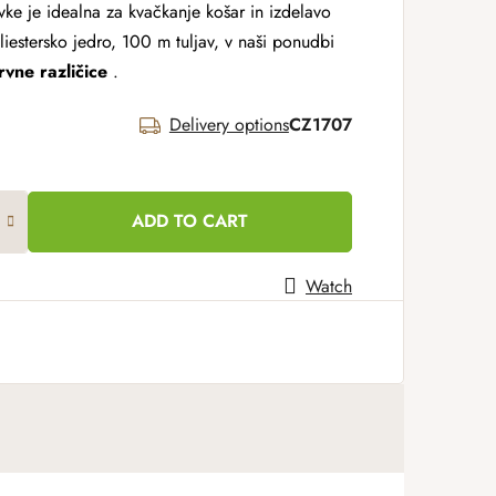
sivke je idealna za kvačkanje košar in izdelavo
liestersko jedro, 100 m tuljav, v naši ponudbi
vne različice
.
Delivery options
CZ1707
ADD TO CART
Watch