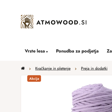
Skip
to
content
Vrste lesa
Ponudba za podjetja
Za
Home
Kvačkanje in pletenje
Preja in dodatki
Akcija