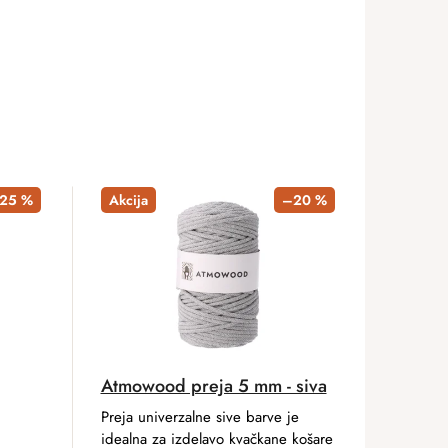
–25 %
Akcija
–20 %
Atmowood preja 5 mm - siva
Preja univerzalne sive barve je
idealna za izdelavo kvačkane košare