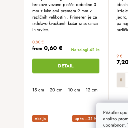
brezove vezane plošče debeline 3
idealn
mm z luknjami premera 9 mm v
izdela
različnih velikostih . Primeren je za
jedro,
izdelavo kvačkanih košar iz sukanca
pa na
in vrvice.
različi
0,80 €
0,60 €
from
Na zalogi
42 ks
9 €
7,2
DETAIL
15 cm
20 cm
10 cm
12 cm
13 cm
16 
Piškotke up
analizo prom
Akcija
up to –21 %
Akcij
uporabnost.