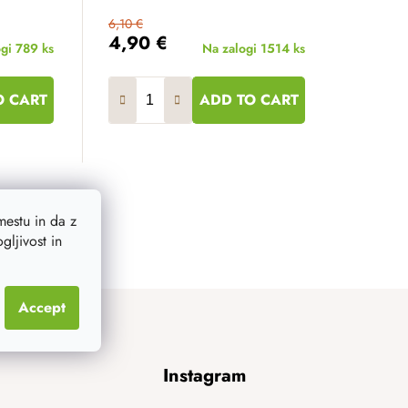
6,10 €
4,90 €
ogi
789 ks
Na zalogi
1514 ks
O CART
ADD TO CART
estu in da z
ljivost in
Accept
Instagram