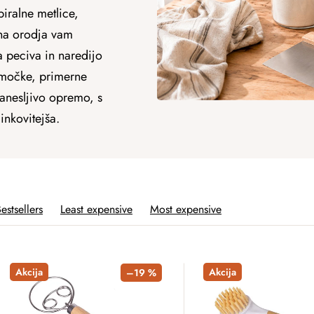
piralne metlice,
ana orodja vam
a peciva in naredijo
omočke, primerne
zanesljivo opremo, s
nkovitejša.
estsellers
Least expensive
Most expensive
Akcija
Akcija
–19 %