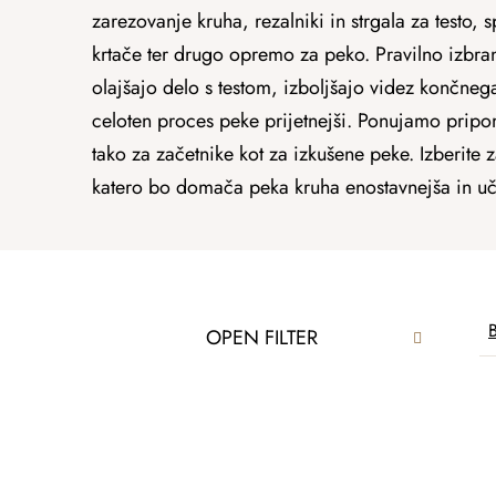
zarezovanje kruha, rezalniki in strgala za testo, s
krtače ter drugo opremo za peko. Pravilno izbr
olajšajo delo s testom, izboljšajo videz končneg
celoten proces peke prijetnejši. Ponujamo prip
tako za začetnike kot za izkušene peke. Izberite 
katero bo domača peka kruha enostavnejša in uči
S
P
B
OPEN FILTER
i
r
d
o
e
L
d
b
i
u
a
s
c
r
t
t