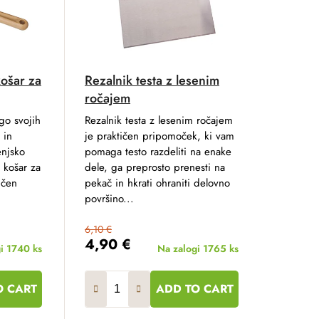
košar za
Rezalnik testa z lesenim
ročajem
go svojih
Rezalnik testa z lesenim ročajem
 in
je praktičen pripomoček, ki vam
enjsko
pomaga testo razdeliti na enake
 košar za
dele, ga preprosto prenesti na
ičen
pekač in hkrati ohraniti delovno
površino...
6,10 €
4,90 €
gi
1740 ks
Na zalogi
1765 ks
O CART
ADD TO CART