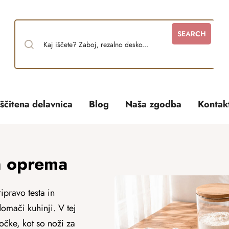
SEARCH
ščitena delavnica
Blog
Naša zgodba
Kontak
n oprema
ipravo testa in
omači kuhinji. V tej
očke, kot so noži za