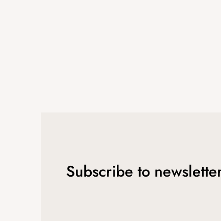
r
Subscribe to newslette