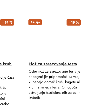
Akcija
–19 %
–19 %
a kruh
Nož za zarezovanje testa
Oster nož za zarezovanje testa je
nepogrešljiv pripomoček za vse,
dlje časa
ki pečejo domač kruh, bagete ali
kruh iz kislega testa. Omogoča
h in
ustvarjanje tradicionalnih zarez in
kolju
izvirnih...
ični
porabo.