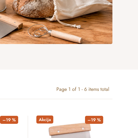
Page
1
of
1
-
6
items total
Akcija
–19 %
–19 %