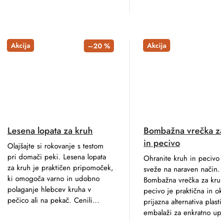
Akcija
Akcija
–20 %
Lesena lopata za kruh
Bombažna vrečka z
in pecivo
Olajšajte si rokovanje s testom
pri domači peki. Lesena lopata
Ohranite kruh in pecivo 
za kruh je praktičen pripomoček,
sveže na naraven način.
ki omogoča varno in udobno
Bombažna vrečka za kru
polaganje hlebcev kruha v
pecivo je praktična in o
pečico ali na pekač. Cenili...
prijazna alternativa plast
embalaži za enkratno u