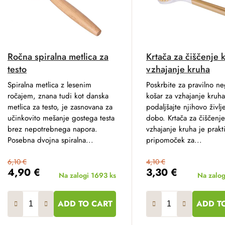
Ročna spiralna metlica za
Krtača za čiščenje 
testo
vzhajanje kruha
Spiralna metlica z lesenim
Poskrbite za pravilno ne
ročajem, znana tudi kot danska
košar za vzhajanje kruha
metlica za testo, je zasnovana za
podaljšajte njihovo življ
učinkovito mešanje gostega testa
dobo. Krtača za čiščenje
brez nepotrebnega napora.
vzhajanje kruha je prakt
Posebna dvojna spiralna...
pripomoček za...
6,10 €
4,10 €
4,90 €
3,30 €
Na zalogi
1693 ks
Na zalo
ADD TO CART
ADD T