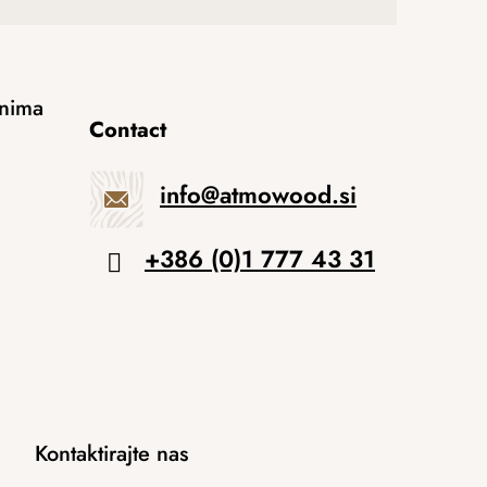
anima
Contact
info
@
atmowood.si
+386 (0)1 777 43 31
Kontaktirajte nas