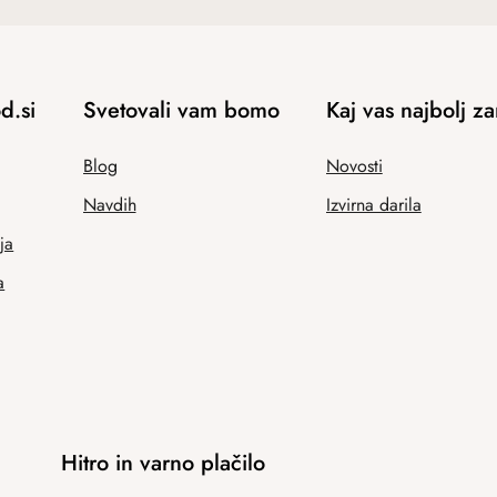
d.si
Svetovali vam bomo
Kaj vas najbolj z
Blog
Novosti
Navdih
Izvirna darila
ja
a
Hitro in varno plačilo