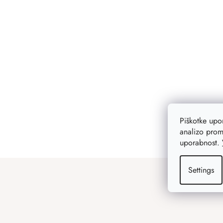
Piškotke up
analizo prom
uporabnost.
F
Settings
o
o
t
e