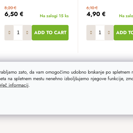
8,20 €
6,10 €
6,50 €
4,90 €
Na zalogi
15 ks
Na zal
ADD TO CART
ADD T
L
orabljamo zato, da vam omogočimo udobno brskanje po spletnem m
i
eta na spletnem mestu nenehno izboljšujemo njegove funkcije, zmog
s
Več informacij
.
t
i
n
g
c
o
n