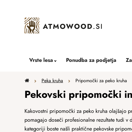
Skip
to
content
Vrste lesa
Ponudba za podjetja
Za
Home
Peka kruha
Pripomočki za peko kruha
Pekovski pripomočki i
Kakovostni pripomočki za peko kruha olajšajo pr
pomagajo doseči profesionalne rezultate tudi v d
kategoriji boste našli praktične pekovske pripom