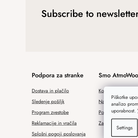
Subscribe to newslette
Podpora za stranke
Smo AtmoWoo
Dostava in plačilo
Kontakt
Piškotke up
Sledenje pošiljk
Naša zgodba
analizo prom
uporabnost.
Program zvestobe
Ponudba za podjet
Reklamacije in vračila
Zaščitena delavnic
Settings
Splošni pogoji poslovanja