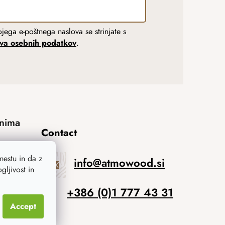
jega e-poštnega naslova se strinjate s
tva osebnih podatkov
.
anima
Contact
estu in da z
info
@
atmowood.si
ljivost in
+386 (0)1 777 43 31
Accept