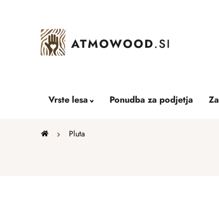
Skip
to
content
Vrste lesa
Ponudba za podjetja
Za
Home
Pluta
S
i