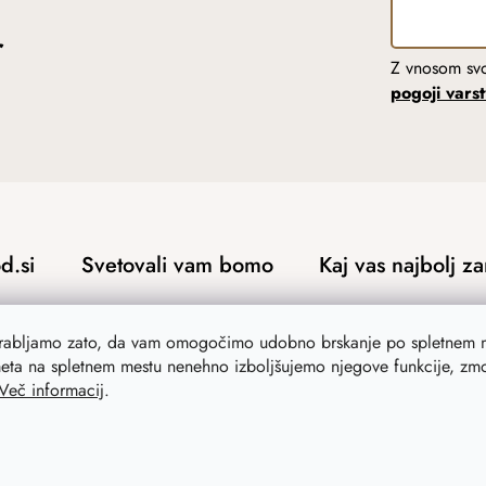
r
Z vnosom svo
pogoji vars
d.si
Svetovali vam bomo
Kaj vas najbolj z
Blog
Novosti
orabljamo zato, da vam omogočimo udobno brskanje po spletnem m
Navdih
Izvirna darila
eta na spletnem mestu nenehno izboljšujemo njegove funkcije, zmog
Več informacij
.
ja
a