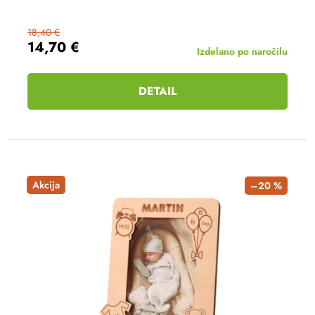
18,40 €
14,70 €
Izdelano po naročilu
DETAIL
Akcija
–20 %