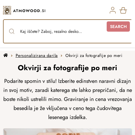
Skip
to
content
SHO
SEARCH
CAR
Home
Personalizirana darila
Okvirji za fotografije po meri
Okvirji za fotografije po meri
Podarite spomin v stilu! Izberite edinstven naravni dizajn
in svoj motiv, zaradi katerega ste lahko prepričani, da ne
boste nikoli ustrelili mimo. Graviranje in cena vrezovanja
besedila je že vključena v ceno tega čudovitega
lesenega izdelka.