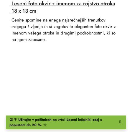
Leseni foto okvir z imenom za rojstvo otroka
18 x 13 cm
Cenite spomine na enega najsrečnejših trenutkov
svojega življenja in si zagotovite eleganten foto okvir z
imenom vašega otroka in drugimi podrobnostmi, ki so
na njem zapisane.
🏖️🌴
Uživajte v počitnicah na vrtu!
Leseni ležalniki
zdaj s
popustom do 20 %.
🌞