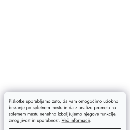
22,50 €
18 €
Piškotke uporabljamo zato, da vam omogočimo udobno
Izdelano po naročilu
brskanje po spletnem mestu in da z analizo prometa na
spletnem mestu nenehno izboljšujemo njegove funkcije,
DETAIL
zmogljivost in uporabnost.
Več informacij
.