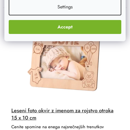
Settings
Accept
Novost
–20 %
Akcija
Leseni foto okvir z imenom za rojstvo otroka
15 x 10 cm
Cenite spomine na enega najsrečnejših trenutkov