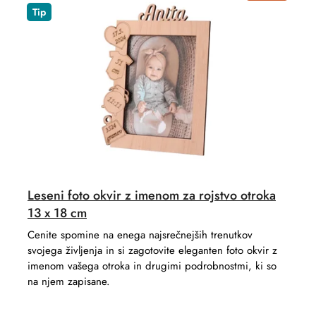
s
u
Tip
o
c
r
t
t
s
i
n
g
Leseni foto okvir z imenom za rojstvo otroka
13 x 18 cm
Cenite spomine na enega najsrečnejših trenutkov
svojega življenja in si zagotovite eleganten foto okvir z
imenom vašega otroka in drugimi podrobnostmi, ki so
na njem zapisane.