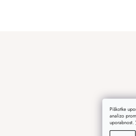
F
o
o
t
e
r
Piškotke up
analizo prom
uporabnost.