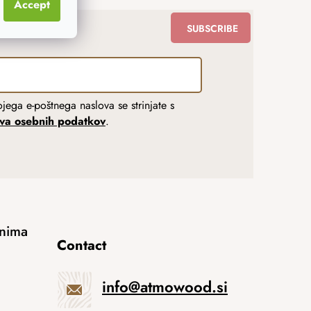
Accept
SUBSCRIBE
jega e-poštnega naslova se strinjate s
tva osebnih podatkov
.
anima
Contact
info
@
atmowood.si