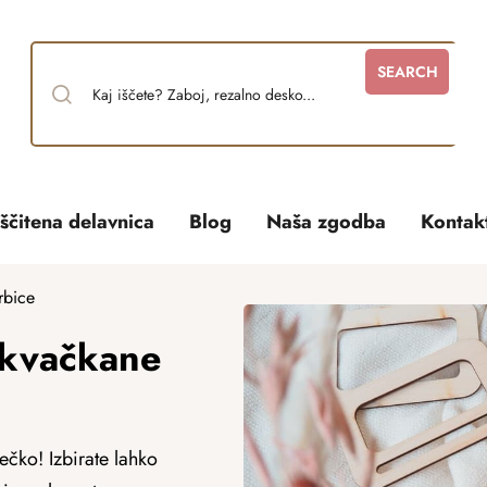
SEARCH
ščitena delavnica
Blog
Naša zgodba
Kontak
rbice
a kvačkane
ečko! Izbirate lahko