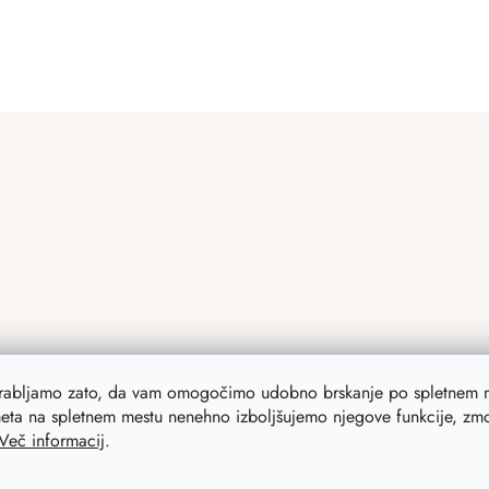
L
i
s
t
i
n
g
c
o
n
t
r
o
l
s
orabljamo zato, da vam omogočimo udobno brskanje po spletnem m
eta na spletnem mestu nenehno izboljšujemo njegove funkcije, zmog
Več informacij
.