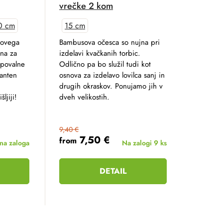
vrečke 2 kom
0 cm
15 cm
zovega
Bambusova očesca so nujna pri
na za
izdelavi kvačkanih torbic.
upovalne
Odlično pa bo služil tudi kot
ganten
osnova za izdelavo lovilca sanj in
drugih okraskov. Ponujamo jih v
ljiji!
dveh velikostih.
9,40 €
7,50 €
from
a zaloga
Na zalogi
9 ks
DETAIL