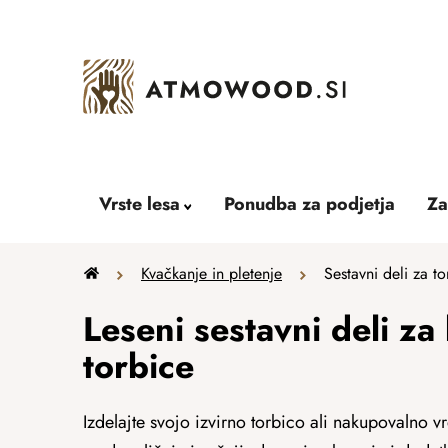
Skip
to
content
Vrste lesa
Ponudba za podjetja
Za
Home
Kvačkanje in pletenje
Sestavni deli za to
Leseni sestavni deli z
torbice
Izdelajte svojo izvirno torbico ali nakupovalno vr