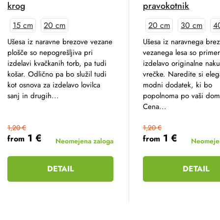
krog
pravokotnik
15 cm
20 cm
20 cm
30 cm
4
Ušesa iz naravne brezove vezane
Ušesa iz naravnega bre
plošče so nepogrešljiva pri
vezanega lesa so primer
izdelavi kvačkanih torb, pa tudi
izdelavo originalne nak
košar. Odlično pa bo služil tudi
vrečke. Naredite si ele
kot osnova za izdelavo lovilca
modni dodatek, ki bo
sanj in drugih...
popolnoma po vaši domiš
Cena...
1,20 €
1,20 €
1 €
1 €
from
from
Neomejena zaloga
Neomejen
DETAIL
DETAIL