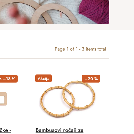
Page
1
of
1
-
3
items total
Akcija
to –18 %
–20 %
čke -
Bambusovi ročaji za