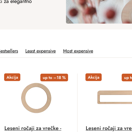
i za elegantno
estsellers
Least expensive
Most expensive
Akcija
Akcija
up to –18 %
up 
Leseni ročaji za vrečke -
Leseni ročaji za vre