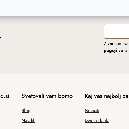
r
Z vnosom svo
pogoji vars
d.si
Svetovali vam bomo
Kaj vas najbolj z
Blog
Novosti
Navdih
Izvirna darila