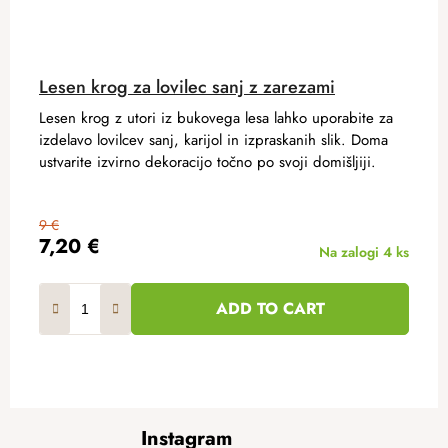
Lesen krog za lovilec sanj z zarezami
Lesen krog z utori iz bukovega lesa lahko uporabite za
izdelavo lovilcev sanj, karijol in izpraskanih slik. Doma
ustvarite izvirno dekoracijo točno po svoji domišljiji.
9 €
7,20 €
Na zalogi
4 ks
ADD TO CART
F
Instagram
o