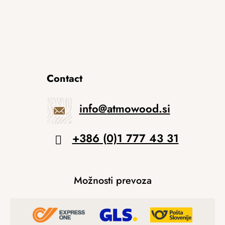
Contact
info
@
atmowood.si
+386 (0)1 777 43 31
Možnosti prevoza