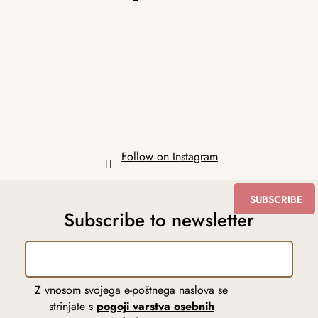
o
t
e
r
Follow on Instagram
SUBSCRIBE
Subscribe to newsletter
Z vnosom svojega e-poštnega naslova se
strinjate s
pogoji varstva osebnih