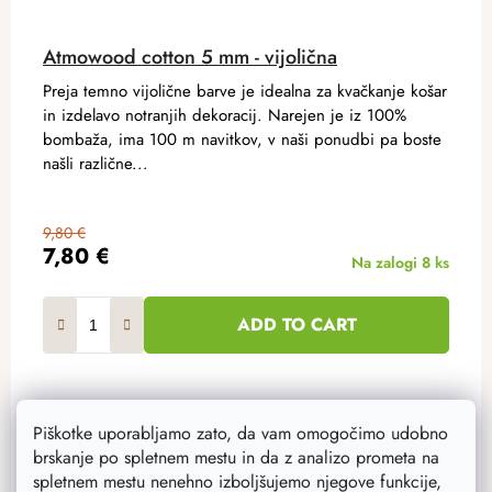
Atmowood cotton 5 mm - vijolična
Preja temno vijolične barve je idealna za kvačkanje košar
in izdelavo notranjih dekoracij. Narejen je iz 100%
bombaža, ima 100 m navitkov, v naši ponudbi pa boste
našli različne...
9,80 €
7,80 €
Na zalogi
8 ks
ADD TO CART
Piškotke uporabljamo zato, da vam omogočimo udobno
brskanje po spletnem mestu in da z analizo prometa na
Akcija
–20 %
spletnem mestu nenehno izboljšujemo njegove funkcije,