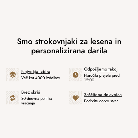
Odpošljemo takoj
Največja izbira
Naročila prejeta pred
Več kot 4000 izdelkov
12:00
Brez skrbi
Zaščitena delavnica
30-dnevna politika
Podprite dobro stvar
vračanja