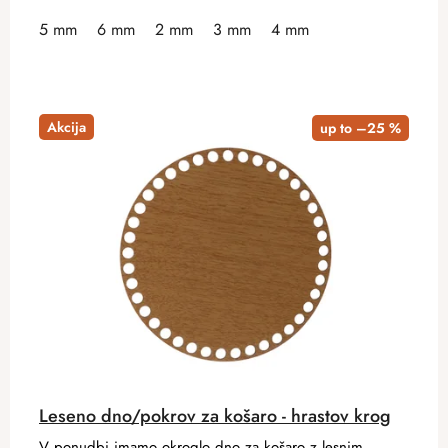
5 mm
6 mm
2 mm
3 mm
4 mm
Akcija
up to –25 %
Leseno dno/pokrov za košaro - hrastov krog
V ponudbi imamo okroglo dno za košaro z lesnim