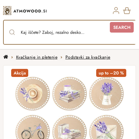
Skip
to
content
SHO
SEARCH
CAR
Home
Kvačkanje in pletenje
Podstavki za kvačkanje
Akcija
up to –20 %