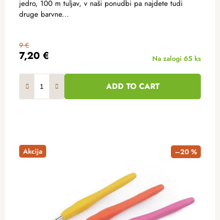
jedro, 100 m tuljav, v naši ponudbi pa najdete tudi
druge barvne...
9 €
7,20 €
Na zalogi
65 ks
ADD TO CART
Akcija
–20 %