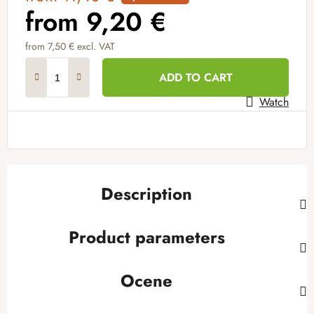
from
9,20 €
from
7,50 €
excl. VAT
Measure price:
ADD TO CART
Watch
Description
Product parameters
Ocene