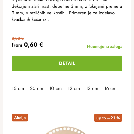
dekorjem zlati hrast, debeline 3 mm, z luknjami premera
9 mm, v različnih velikostih . Primeren je za izdelavo
kvačkanih košar iz...
0,80 €
0,60 €
from
Neomejena zaloga
DETAIL
15 cm
20 cm
10 cm
12 cm
13 cm
16 cm
18 c
Akcija
up to –21 %