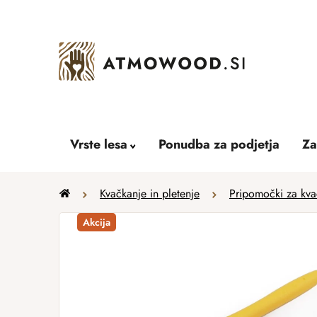
Skip
to
content
Vrste lesa
Ponudba za podjetja
Za
Home
Kvačkanje in pletenje
Pripomočki za kvač
Akcija