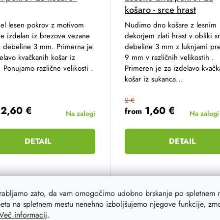
košaro - srce hrast
el lesen pokrov z motivom
Nudimo dno košare z lesnim
je izdelan iz brezove vezane
dekorjem zlati hrast v obliki s
e debeline 3 mm. Primerna je
debeline 3 mm z luknjami pr
elavo kvačkanih košar iz
9 mm v različnih velikostih .
. Ponujamo različne velikosti .
Primeren je za izdelavo kvačk
košar iz sukanca...
2 €
2,60 €
1,60 €
from
Na zalogi
Na zalog
DETAIL
DETAIL
m
cm
20 cm
23 cm
10 cm
25 cm
12 cm
30 cm
25 cm
35 cm
20x20 cm
30 cm
40 cm
35 cm
25x25 cm
40 cm
17
orabljamo zato, da vam omogočimo udobno brskanje po spletnem m
eta na spletnem mestu nenehno izboljšujemo njegove funkcije, zmog
Več informacij
.