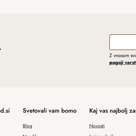
r
Z vnosom svo
pogoji vars
d.si
Svetovali vam bomo
Kaj vas najbolj z
Blog
Novosti