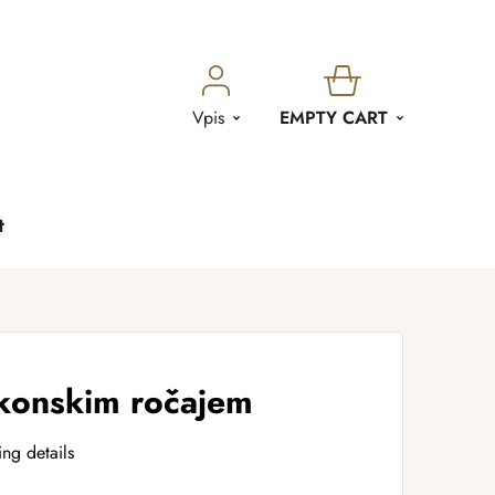
SHOPPING
Vpis
EMPTY CART
CART
t
ikonskim ročajem
ing details