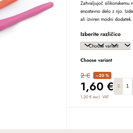
Zahvaljujoč silikonskemu r
enostavno delo z njo. Izd
ali izviren modni dodatek
Izberite različico
Choose variant
2 €
–20 %
1,60 €
1,30 € excl. VAT
Measure price: