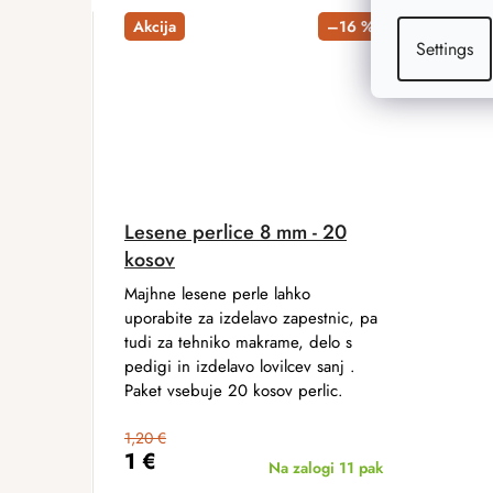
Akcija
–16 %
Settings
Lesene perlice 8 mm - 20
kosov
Majhne lesene perle lahko
uporabite za izdelavo zapestnic, pa
tudi za tehniko makrame, delo s
pedigi in izdelavo lovilcev sanj .
Paket vsebuje 20 kosov perlic.
1,20 €
1 €
Na zalogi
11 pak