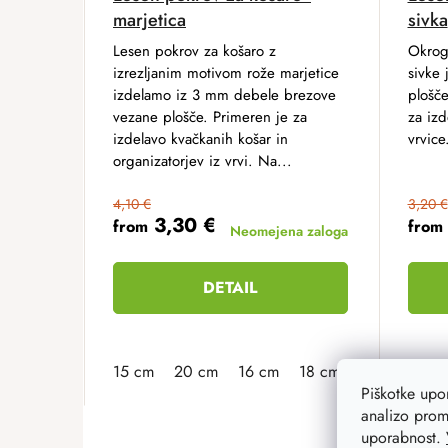
marjetica
sivka
Lesen pokrov za košaro z
Okrog
izrezljanim motivom rože marjetice
sivke 
izdelamo iz 3 mm debele brezove
plošč
vezane plošče. Primeren je za
za izd
izdelavo kvačkanih košar in
vrvice
organizatorjev iz vrvi. Na...
4,10 €
3,20 €
3,30 €
from
from
Neomejena zaloga
DETAIL
15 cm
20 cm
16 cm
18 cm
19 cm
15 c
21 
Piškotke up
analizo prom
uporabnost.