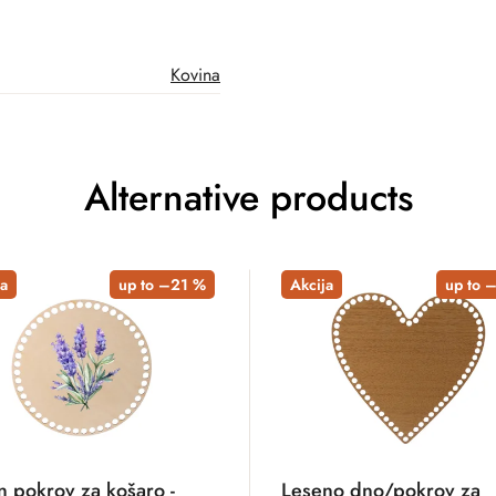
Kovina
Alternative products
a
up to –21 %
Akcija
up to 
n pokrov za košaro -
Leseno dno/pokrov za