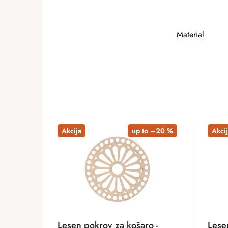
Material
Akcija
up to –20 %
Akcij
Lesen pokrov za košaro -
Lese