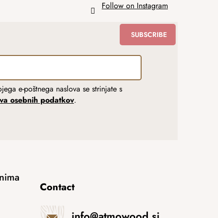
Follow on Instagram
SUBSCRIBE
jega e-poštnega naslova se strinjate s
tva osebnih podatkov
.
anima
Contact
info
@
atmowood.si