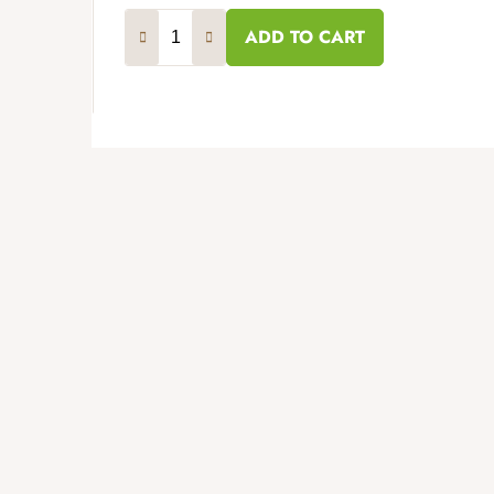
ADD TO CART
F
o
o
t
e
r