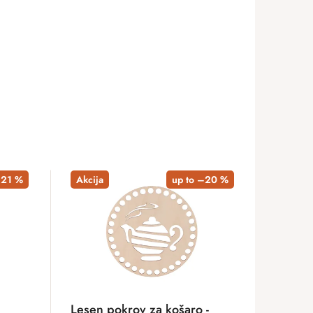
–21 %
Akcija
up to –20 %
Lesen pokrov za košaro -