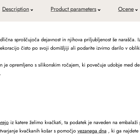
Description
Product parameters
Ocene
lična sproščujoča dejavnost in njihova priljubljenost še narašča. 
koracijo čisto po svoji domišljiji ali podarite izvirno darilo v ob
a in je opremljeno s silikonskim ročajem, ki povečuje udobje med 
.
rejo
iz katere želimo kvačkati, ta podatek je naveden na embalaži
stvarjanje kvačkanih košar s pomočjo
vezanega dna
, ki ga najdete 