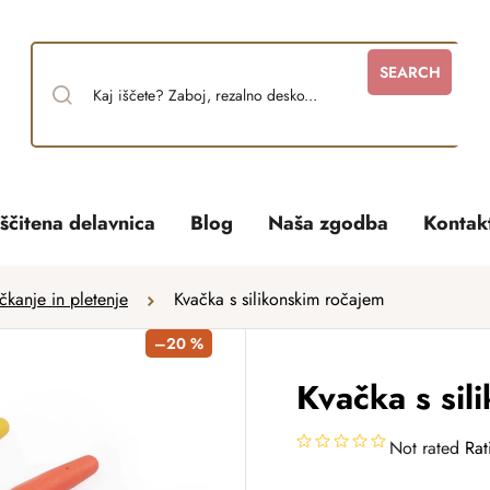
SEARCH
ščitena delavnica
Blog
Naša zgodba
Kontak
kanje in pletenje
Kvačka s silikonskim ročajem
–20 %
Kvačka s sil
Not rated
Rat