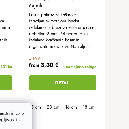
čajnik
Lesen pokrov za košaro z
rca
izrezljanim motivom lončka
emera
izdelamo iz brezove vezane plošče
debeline 3 mm. Primeren je za
anih
izdelavo kvačkanih košar in
organizatorjev iz vrvi. Na voljo...
4,10 €
3,30 €
from
i
131 ks
Neomejena zaloga
DETAIL
x17 cm
15 cm
20 cm
16 cm
18 cm
19 cm
21 c
estu in da z
ljivost in