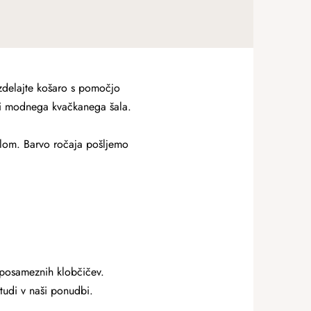
Izdelajte košaro s pomočjo
liki modnega kvačkanega šala.
delom. Barvo ročaja pošljemo
 posameznih klobčičev.
tudi v naši ponudbi.