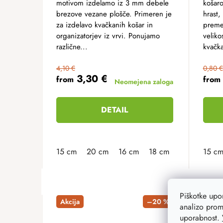
motivom izdelamo iz 3 mm debele
košaro
brezove vezane plošče. Primeren je
hrast,
za izdelavo kvačkanih košar in
preme
organizatorjev iz vrvi. Ponujamo
veliko
različne...
kvačka
4,10 €
0,80 €
3,30 €
from
from
Neomejena zaloga
DETAIL
15 cm
20 cm
16 cm
18 cm
19 cm
15 c
21 
Piškotke up
Akcija
–20 %
analizo prom
uporabnost.