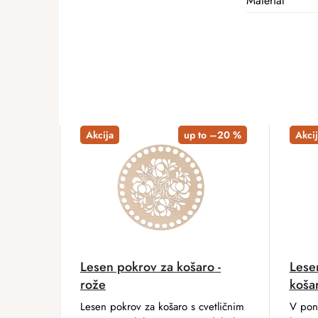
Material
Akcija
up to –20 %
Akcij
Lesen pokrov za košaro -
Lese
rože
košar
Lesen pokrov za košaro s cvetličnim
V pon