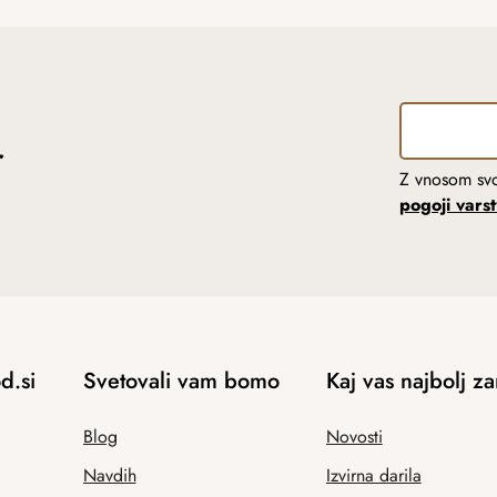
r
Z vnosom svo
pogoji vars
d.si
Svetovali vam bomo
Kaj vas najbolj z
Blog
Novosti
Navdih
Izvirna darila