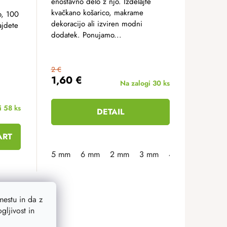
enostavno delo z njo. Izdelajte
kvačkano košarico, makrame
o, 100
dekoracijo ali izviren modni
ajdete
dodatek. Ponujamo...
2 €
1,60 €
Na zalogi
30 ks
i
58 ks
DETAIL
ART
25 cm
30 cm
5 mm
35 cm
6 mm
40 cm
2 mm
5 cm
3 mm
8 cm
4 mm
estu in da z
ljivost in