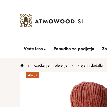
Skip
to
content
Vrste lesa
Ponudba za podjetja
Za
Home
Kvačkanje in pletenje
Preja in dodatki
Akcija