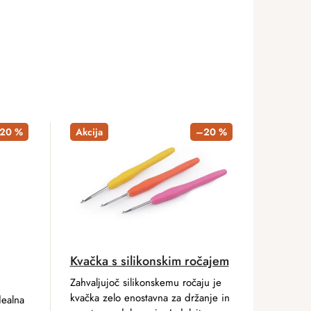
20 %
Akcija
–20 %
Kvačka s silikonskim ročajem
Zahvaljujoč silikonskemu ročaju je
kvačka zelo enostavna za držanje in
dealna