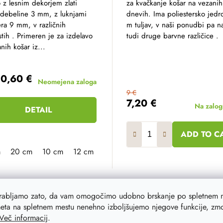
 z lesnim dekorjem zlati
za kvačkanje košar na vezanih
 debeline 3 mm, z luknjami
dnevih. Ima poliestersko jedr
ra 9 mm, v različnih
m tuljav, v naši ponudbi pa n
stih . Primeren je za izdelavo
tudi druge barvne različice .
nih košar iz...
0,60 €
Neomejena zaloga
9 €
7,20 €
Na zalog
DETAIL
ADD TO C
m
cm
20 cm
23 cm
10 cm
25 cm
12 cm
30 cm
13 cm
35 cm
16 cm
40 cm
18 cm
23 cm
orabljamo zato, da vam omogočimo udobno brskanje po spletnem m
eta na spletnem mestu nenehno izboljšujemo njegove funkcije, zmog
Več informacij
.