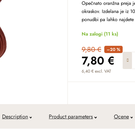
Opečnato oranžna preja je
okraskov. Izdelana je iz 
ponudbi pa lahko najdete
Na zalogi
(11 ks)
9,80 €
–20 %
7,80 €
6,40 € excl. VAT
Measure price:
Description
Product parameters
Ocene