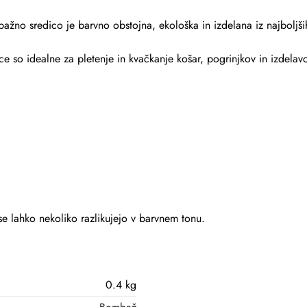
o sredico je barvno obstojna, ekološka in izdelana iz najboljših
 so idealne za pletenje in kvačkanje košar, pogrinjkov in izdelavo
 se lahko nekoliko razlikujejo v barvnem tonu.
0.4 kg