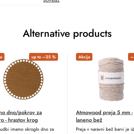
Bombaž
Alternative products
a
up to –25 %
Akcija
–
no dno/pokrov za
Atmowood preja 5 mm -
o - hrastov krog
laneno bež
udbi imamo okroglo dno za
Preja v naravni bež barvi je i