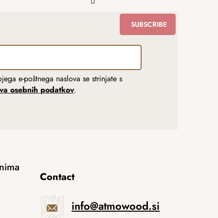
SUBSCRIBE
jega e-poštnega naslova se strinjate s
tva osebnih podatkov
.
anima
Contact
info
@
atmowood.si