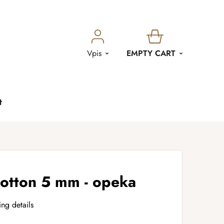
SHOPPING
Vpis
EMPTY CART
CART
t
tton 5 mm - opeka
ing details