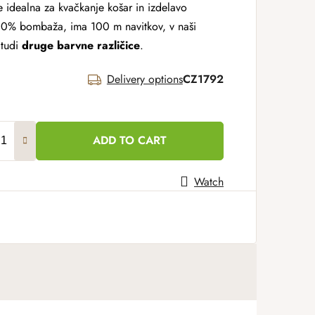
 idealna za kvačkanje košar in izdelavo
100% bombaža, ima 100 m navitkov, v naši
 tudi
druge
barvne različice
.
Delivery options
CZ1792
ADD TO CART
Watch