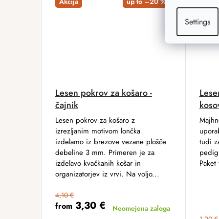
Akcija
up to –20 %
Akcij
Settings
Lesen pokrov za košaro -
Lese
čajnik
koso
Lesen pokrov za košaro z
Majhn
izrezljanim motivom lončka
uporab
izdelamo iz brezove vezane plošče
tudi z
debeline 3 mm. Primeren je za
pedigi
izdelavo kvačkanih košar in
Paket 
organizatorjev iz vrvi. Na voljo...
4,10 €
3,30 €
from
Neomejena zaloga
1,20 €