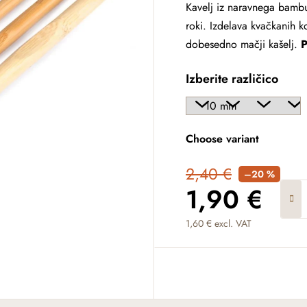
Kavelj iz naravnega bamb
roki. Izdelava kvačkanih 
dobesedno mačji kašelj.
P
Izberite različico
Choose variant
2,40 €
–20 %
1,90 €
1,60 € excl. VAT
Measure price: