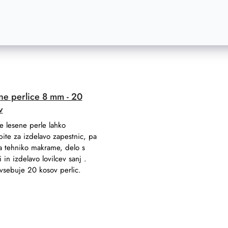
a
–16 %
ne perlice 8 mm - 20
v
e lesene perle lahko
ite za izdelavo zapestnic, pa
a tehniko makrame, delo s
 in izdelavo lovilcev sanj .
vsebuje 20 kosov perlic.