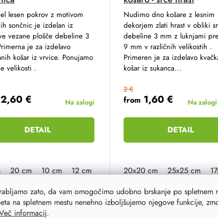
el lesen pokrov z motivom
Nudimo dno košare z lesnim
h sončnic je izdelan iz
dekorjem zlati hrast v obliki s
ve vezane plošče debeline 3
debeline 3 mm z luknjami pr
rimerna je za izdelavo
9 mm v različnih velikostih .
nih košar iz vrvice. Ponujamo
Primeren je za izdelavo kvačk
e velikosti .
košar iz sukanca...
2 €
2,60 €
1,60 €
from
Na zalogi
Na zalog
DETAIL
DETAIL
m
20 cm
10 cm
12 cm
25 cm
20x20 cm
30 cm
35 cm
25x25 cm
40 cm
17
orabljamo zato, da vam omogočimo udobno brskanje po spletnem m
eta na spletnem mestu nenehno izboljšujemo njegove funkcije, zmog
Več informacij
.