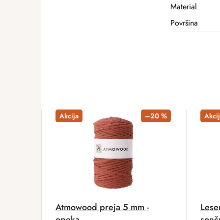
Material
Površina
Akcija
–20 %
Akcij
Atmowood preja 5 mm -
Lese
opeka
sonč