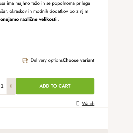
usa ima majhno težo in se popolnoma prilega
košar, okraskov in modnih dodatkov bo z njim
onujamo različne velikosti
.
Delivery options
Choose variant
ADD TO CART
Watch