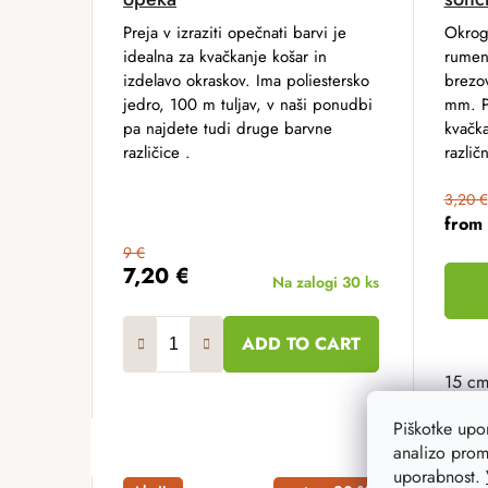
Preja v izraziti opečnati barvi je
Okrog
idealna za kvačkanje košar in
rumeni
izdelavo okraskov. Ima poliestersko
brezo
jedro, 100 m tuljav, v naši ponudbi
mm. P
pa najdete tudi druge barvne
kvačka
različice .
različn
3,20 €
from
9 €
7,20 €
Na zalogi
30 ks
ADD TO CART
15 c
Piškotke up
analizo prom
uporabnost.