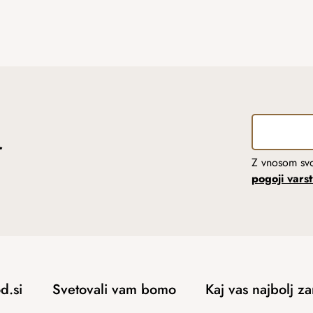
r
Z vnosom svo
pogoji vars
d.si
Svetovali vam bomo
Kaj vas najbolj z