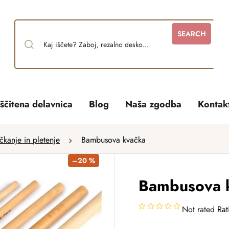
SEARCH
ščitena delavnica
Blog
Naša zgodba
Kontak
kanje in pletenje
Bambusova kvačka
–20 %
Bambusova 
Not rated
Rat