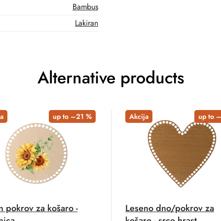
Bambus
Lakiran
Alternative products
a
up to –21 %
Akcija
up to 
n pokrov za košaro -
Leseno dno/pokrov za
nica
košaro - srce hrast