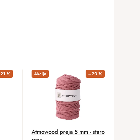
–21 %
Akcija
–20 %
Atmowood preja 5 mm - staro
roza