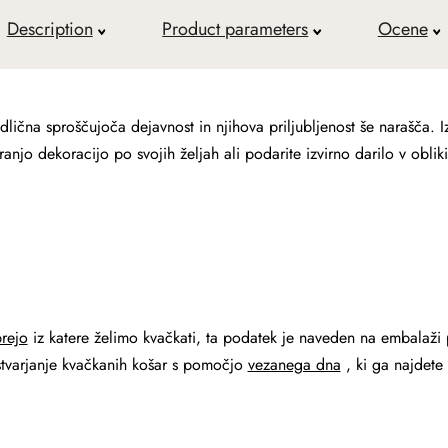
Description
Product parameters
Ocene
lična sproščujoča dejavnost in njihova priljubljenost še narašča. 
ranjo dekoracijo po svojih željah ali podarite izvirno darilo v obl
rejo
iz katere želimo kvačkati, ta podatek je naveden na embalaži
stvarjanje kvačkanih košar s pomočjo
vezanega dna
, ki ga najdete 