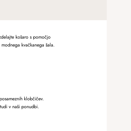
Izdelajte košaro s pomočjo
iki modnega kvačkanega šala.
 posameznih klobčičev.
tudi v naši ponudbi.