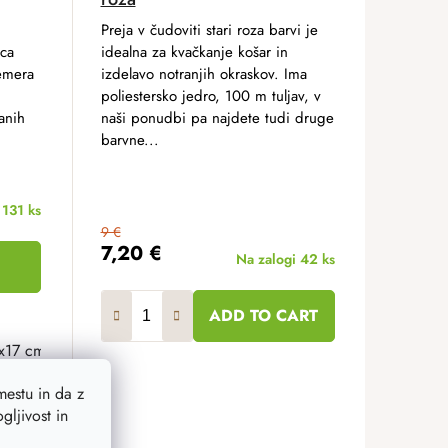
Preja v čudoviti stari roza barvi je
rca
idealna za kvačkanje košar in
emera
izdelavo notranjih okraskov. Ima
poliestersko jedro, 100 m tuljav, v
anih
naši ponudbi pa najdete tudi druge
barvne...
i
131 ks
9 €
7,20 €
Na zalogi
42 ks
ADD TO CART
x17 cm
estu in da z
ljivost in