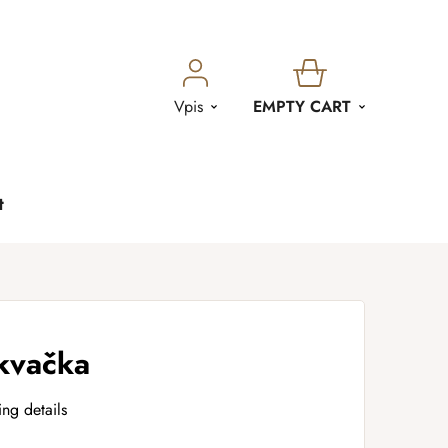
SHOPPING
Vpis
EMPTY CART
CART
t
kvačka
ing details