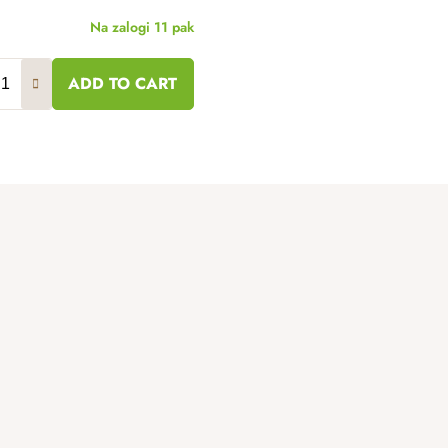
Na zalogi
11 pak
ADD TO CART
cm
23 cm
25 cm
30 cm
35 cm
40 cm