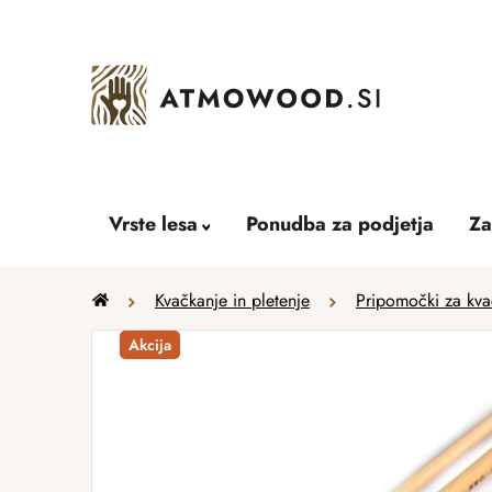
Skip
to
content
Vrste lesa
Ponudba za podjetja
Za
Home
Kvačkanje in pletenje
Pripomočki za kvač
Akcija