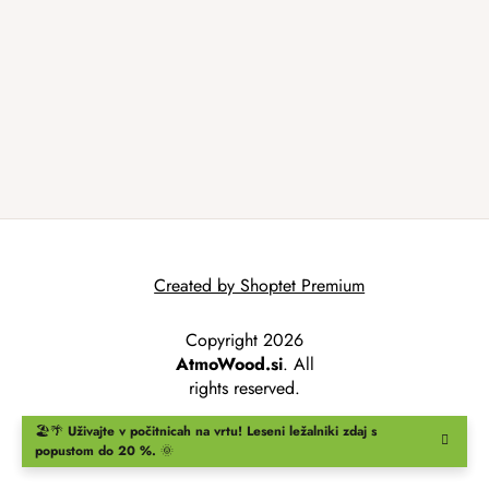
Created by Shoptet Premium
Copyright 2026
AtmoWood.si
. All
rights reserved.
🏖️🌴
Uživajte v počitnicah na vrtu!
Leseni ležalniki
zdaj s
popustom do 20 %.
🌞