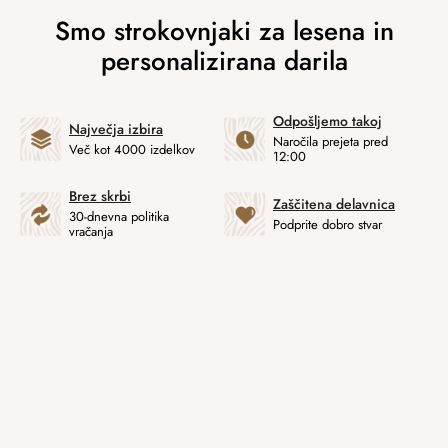
Odpošljemo takoj
Največja izbira
Naročila prejeta pred
Več kot 4000 izdelkov
12:00
Brez skrbi
Zaščitena delavnica
30-dnevna politika
Podprite dobro stvar
vračanja