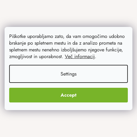
Piškotke uporabljamo zato, da vam omogočimo udobno
brskanje po spletnem mestu in da z analizo prometa na
spletnem mestu nenehno izboljšujemo njegove funkcije,
Kaj vas najbolj zanima
zmogljivost in uporabnost.
Več informacij
.
Novosti
Settings
Izvirna darila
Accept