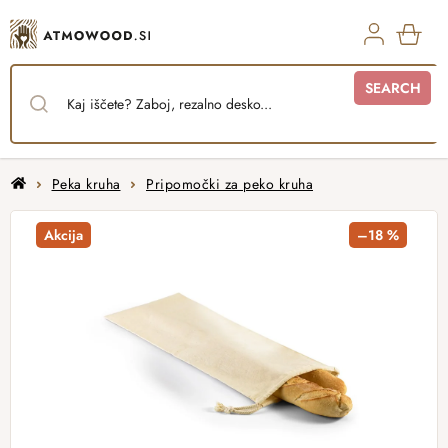
Skip
to
content
SHO
SEARCH
CAR
Home
Peka kruha
Pripomočki za peko kruha
Akcija
–18 %