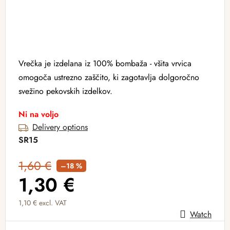
Vrečka je izdelana iz 100% bombaža - všita vrvica
omogoča ustrezno zaščito, ki zagotavlja dolgoročno
svežino pekovskih izdelkov.
Ni na voljo
Delivery options
SR15
1,60 €
–18 %
1,30 €
1,10 € excl. VAT
Watch
Measure price: