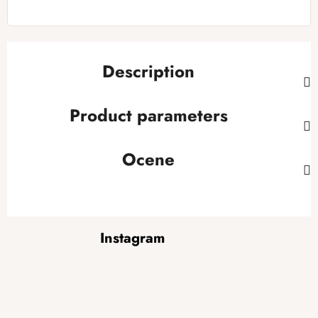
Description
Product parameters
Ocene
F
Instagram
o
o
t
e
r