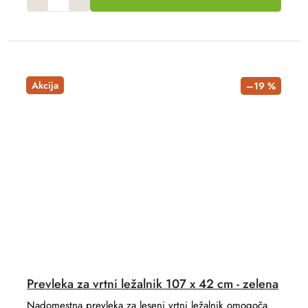
Akcija
–19 %
Prevleka za vrtni ležalnik 107 x 42 cm - zelena
Nadomestna prevleka za leseni vrtni ležalnik omogoča