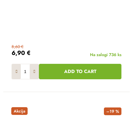
8,60 €
6,90 €
Na zalogi
736 ks
ADD TO CART
Akcija
–19 %