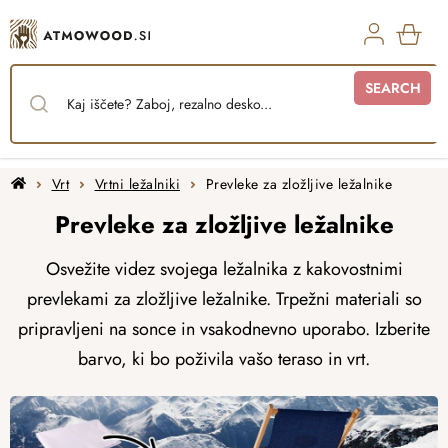
Skip
to
content
SHO
SEARCH
CAR
Home
Vrt
Vrtni ležalniki
Prevleke za zložljive ležalnike
Prevleke za zložljive ležalnike
Osvežite videz svojega ležalnika z kakovostnimi
prevlekami za zložljive ležalnike. Trpežni materiali so
pripravljeni na sonce in vsakodnevno uporabo. Izberite
barvo, ki bo poživila vašo teraso in vrt.