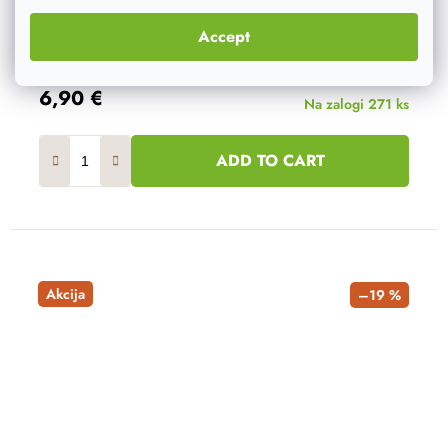
Accept
8,60 €
6,90 €
Na zalogi
271 ks
ADD TO CART
Akcija
–19 %