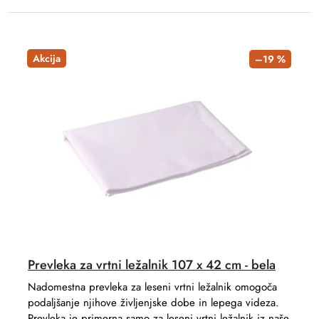
Akcija
–19 %
Prevleka za vrtni ležalnik 107 x 42 cm - bela
Nadomestna prevleka za leseni vrtni ležalnik omogoča
podaljšanje njihove življenjske dobe in lepega videza.
Prevleka je primerna samo za leseni vrtni ležalnik iz naše