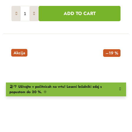
ADD TO CART
Akcija
–19 %
🏖️🌴
Uživajte v počitnicah na vrtu!
Leseni ležalniki
zdaj s
popustom do 20 %.
🌞