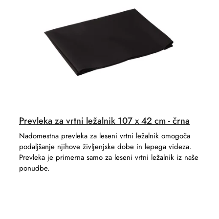
r
t
t
s
i
n
g
Prevleka za vrtni ležalnik 107 x 42 cm - črna
Nadomestna prevleka za leseni vrtni ležalnik omogoča
podaljšanje njihove življenjske dobe in lepega videza.
Prevleka je primerna samo za leseni vrtni ležalnik iz naše
ponudbe.