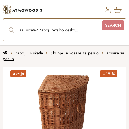
Skip
to
content
SHO
SEARCH
CAR
Home
Zaboji in škatle
Skrinje in košare za perilo
Košare za
perilo
Akcija
–19 %