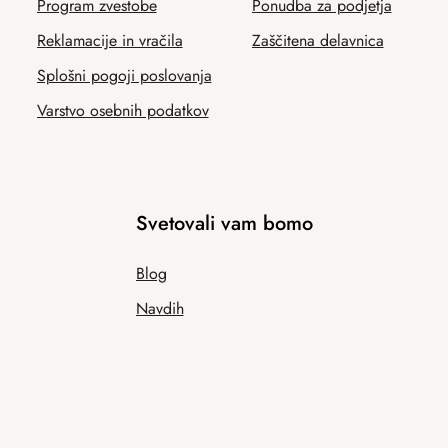
Program zvestobe
Ponudba za podjetja
Reklamacije in vračila
Zaščitena delavnica
Splošni pogoji poslovanja
Varstvo osebnih podatkov
Svetovali vam bomo
Blog
Navdih