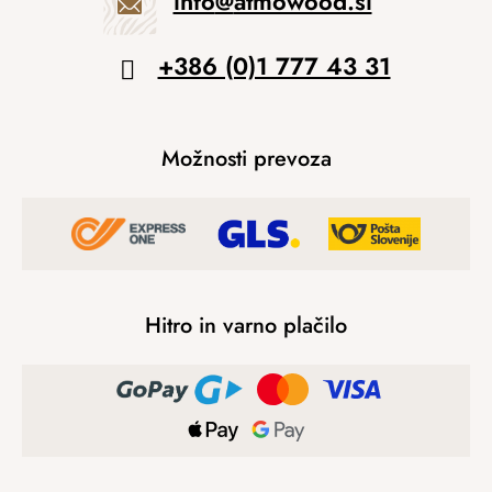
info
@
atmowood.si
+386 (0)1 777 43 31
Možnosti prevoza
Hitro in varno plačilo