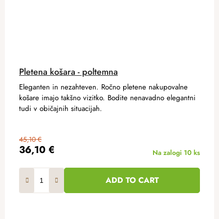
Pletena košara - poltemna
Eleganten in nezahteven. Ročno pletene nakupovalne
košare imajo takšno vizitko. Bodite nenavadno elegantni
tudi v običajnih situacijah.
45,10 €
36,10 €
Na zalogi
10 ks
ADD TO CART