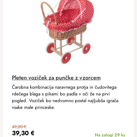
Pleten voziček za punčke z vzorcem
Čarobna kombinacija naravnega protja in čudovitega
rdečega blaga s pikami bo padla v oči že na prvi
pogled. Voziček bo nedvomno postal najljubša igrača
vsake male princeske.
49,20 €
39,30 €
Na zalogi
29 ks