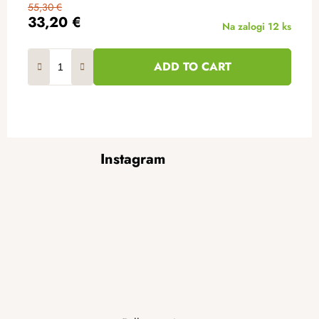
55,30 €
33,20 €
Na zalogi
12 ks
ADD TO CART
F
Instagram
o
o
t
e
r