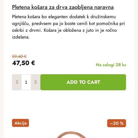
Pletena košara za drva zaobljena naravna
Pletena košara bo eleganten dodatek k družinskemu
ognjišču, predvsem pa jo boste cenili kot pomočnika pri
oskrbi z drvmi. Košara je obložena z juto in je ročno
izdelana.
59,40 €
47,50 €
Na zalogi
28 ks
ADD TO CART
Akcija
–20 %