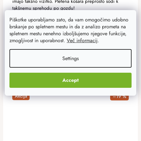
imajo takšno vizitko. Pletena košara preprosto sodi k
takšnemu sprehodu po gozdu!
Piškotke uporabljamo zato, da vam omogočimo udobno
brskanje po spletnem mestu in da z analizo prometa na
39,70 €
spletnem mestu nenehno izboljšujemo njegove funkcije,
31,80 €
Na zalogi
11 ks
zmogljivost in uporabnost.
Več informacij
.
ADD TO CART
Settings
Accept
Akcija
–19 %