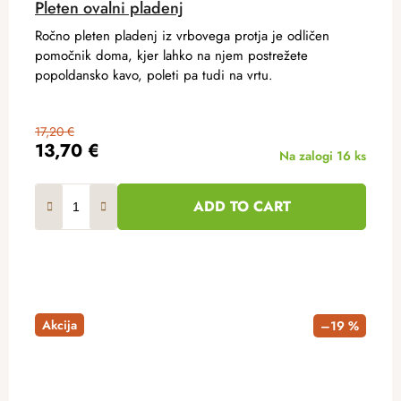
Pleten ovalni pladenj
Ročno pleten pladenj iz vrbovega protja je odličen
pomočnik doma, kjer lahko na njem postrežete
popoldansko kavo, poleti pa tudi na vrtu.
17,20 €
13,70 €
Na zalogi
16 ks
ADD TO CART
Akcija
–19 %