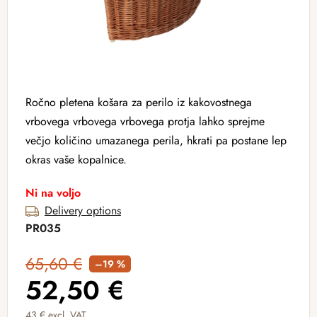
Ročno pletena košara za perilo iz kakovostnega
vrbovega vrbovega vrbovega protja lahko sprejme
večjo količino umazanega perila, hkrati pa postane lep
okras vaše kopalnice.
Ni na voljo
Delivery options
PR035
65,60 €
–19 %
52,50 €
43 € excl. VAT