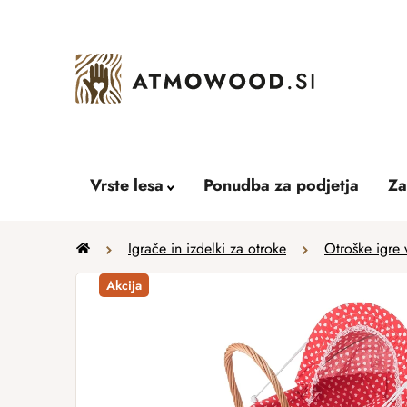
Skip
to
content
Vrste lesa
Ponudba za podjetja
Za
Home
Igrače in izdelki za otroke
Otroške igre 
Akcija