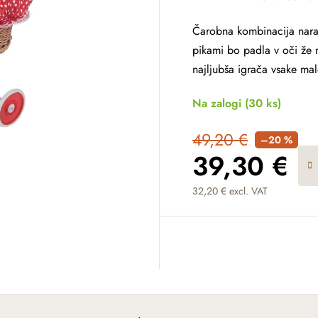
Čarobna kombinacija nara
pikami bo padla v oči že
najljubša igrača vsake mal
Na zalogi
(30 ks)
49,20 €
–20 %
39,30 €
32,20 € excl. VAT
Measure price: