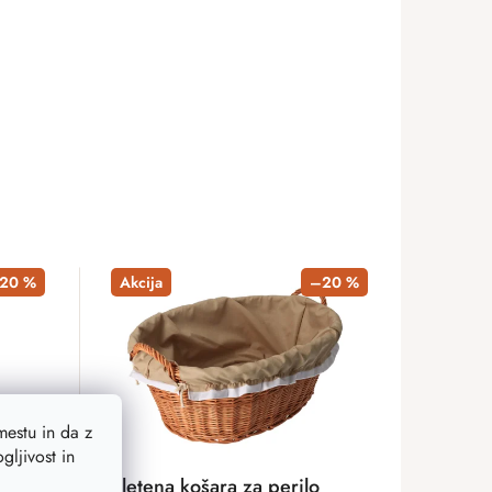
20 %
Akcija
–20 %
estu in da z
ljivost in
 bela
Pletena košara za perilo