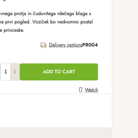
vnega protja in čudovitega rdečega blaga s
 na prvi pogled. Voziček bo nedvomno postal
e princeske.
Delivery options
PR004
ADD TO CART
Watch