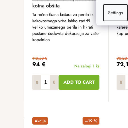
kotna obšita
oglat
Settings
Ta ročno tkana košara za perilo iz
Koš za
kakovostnega vrbe lahko zadrži
kvalit
veliko umazanega perila in hkrati
katere
postane čudovita dekoracija za vašo
kup u
kopalnico.
118,50 €
90,20
94 €
72,
Na zalogi
1 ks
ADD TO CART
Akcija
–19 %