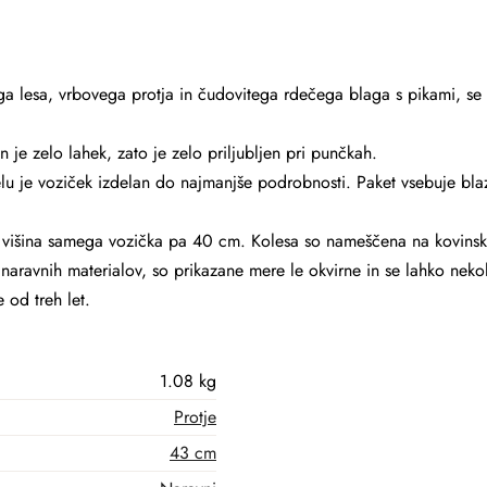
ga lesa, vrbovega protja in čudovitega rdečega blaga s pikami, se
je zelo lahek, zato je zelo priljubljen pri punčkah.
 je voziček izdelan do najmanjše podrobnosti. Paket vsebuje blaz
, višina samega vozička pa 40 cm. Kolesa so nameščena na kovinski
naravnih materialov, so prikazane mere le okvirne in se lahko nekoli
 od treh let.
1.08 kg
Protje
43 cm