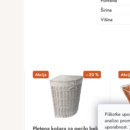
Površina
Širina
Višina
Akcija
–20 %
Akcij
Piškotke up
analizo prom
uporabnost.
Pletena košara za perilo bela
Plete