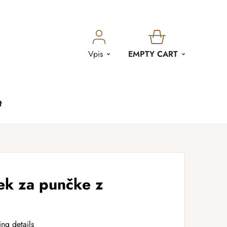
SHOPPING
Vpis
EMPTY CART
CART
t
ek za punčke z
ing details