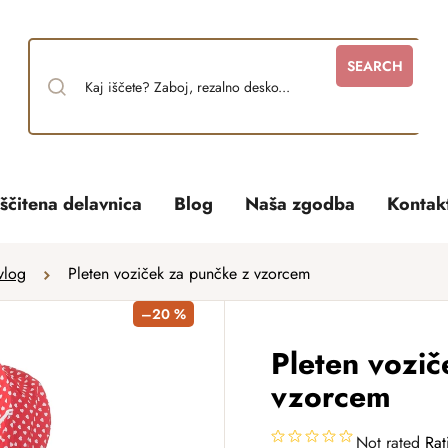
SEARCH
ščitena delavnica
Blog
Naša zgodba
Kontak
vlog
Pleten voziček za punčke z vzorcem
–20 %
Pleten vozič
vzorcem
Not rated
Rat