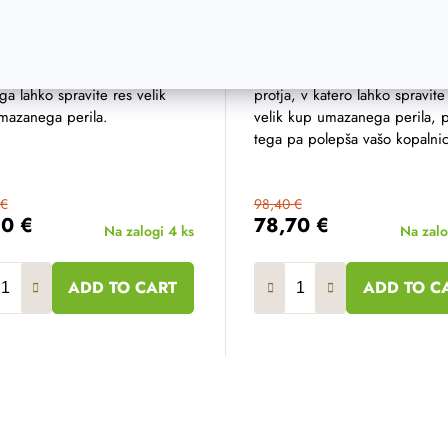
a obšita
obšita
 perilo, ročno pleten iz
Ročno pletena košara za perilo
etnega vrbovega protja, v
kakovostnega vrbovega vrbo
ga lahko spravite res velik
protja, v katero lahko spravite
mazanega perila.
velik kup umazanega perila, 
tega pa polepša vašo kopalnic
 €
98,40 €
10 €
78,70 €
Na zalogi
4 ks
Na zal
ADD TO CART
ADD TO C