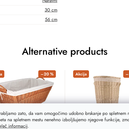
Naravni
30 cm
56 cm
Alternative products
a
–20 %
Akcija
–
orabljamo zato, da vam omogočimo udobno brskanje po spletnem m
eta na spletnem mestu nenehno izboljšujemo njegove funkcije, zmog
Več informacij
.
na košara za perilo
Pletena košara za perilo