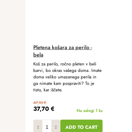
Pletena košara za perilo -
bela
Koš za perilo, ročno pleten v beli
barvi, bo okras vašega doma. Imate
doma veliko umazanega perila in
ga nimate kam pospraviti? To je
tisto, kar iščete.
47,10 €
37,70 €
Na zalogi
1 ks
ADD TO CART