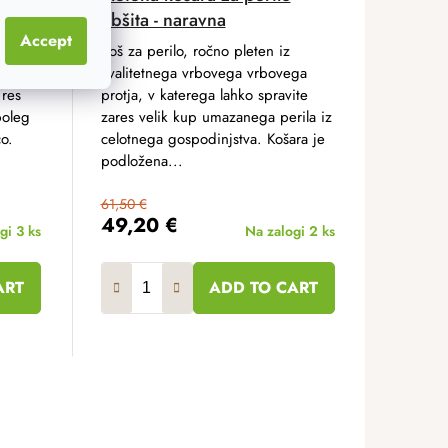
obšita - naravna
Accept
 iz
Koš za perilo, ročno pleten iz
vega
kvalitetnega vrbovega vrbovega
 res
protja, v katerega lahko spravite
poleg
zares velik kup umazanega perila iz
o.
celotnega gospodinjstva. Košara je
podložena...
61,50 €
49,20 €
ogi
3 ks
Na zalogi
2 ks
ART
ADD TO CART