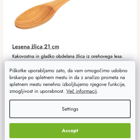
Lesena žlica 21 cm
Kakovostna in gladko obdelana žlica iz orehovega lesa.
Tudi navadna hrana postane izjemno doživetje.
Piškotke uporabljamo zato, da vam omogočimo udobno
brskanje po spletnem mestu in da z analizo prometa na
2,40 €
spletnem mestu nenehno izboljšujemo njegove funkcije,
1,90 €
zmogljivost in uporabnost.
Več informacij
.
Na zalogi
192 ks
Settings
ADD TO CART
Accept