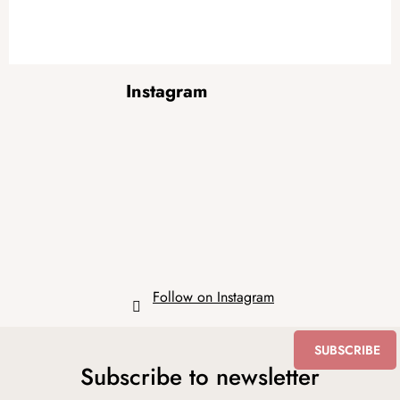
F
Instagram
o
o
t
e
r
Follow on Instagram
SUBSCRIBE
Subscribe to newsletter