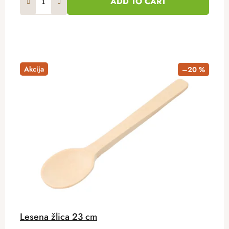
ADD TO CART
Akcija
–20 %
Lesena žlica 23 cm