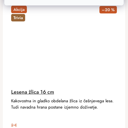
Akcija
–20 %
Trivia
Lesena žlica 16 cm
Kakovostna in gladko obdelana žlica iz češnjevega lesa.
Tudi navadna hrana postane izjemno doživetje.
2 €