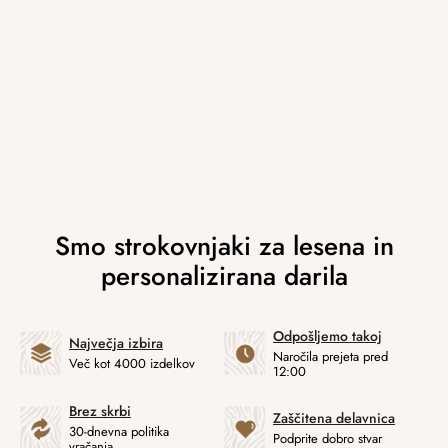
Odpošljemo takoj
Največja izbira
Naročila prejeta pred
Več kot 4000 izdelkov
12:00
Brez skrbi
Zaščitena delavnica
30-dnevna politika
Podprite dobro stvar
vračanja