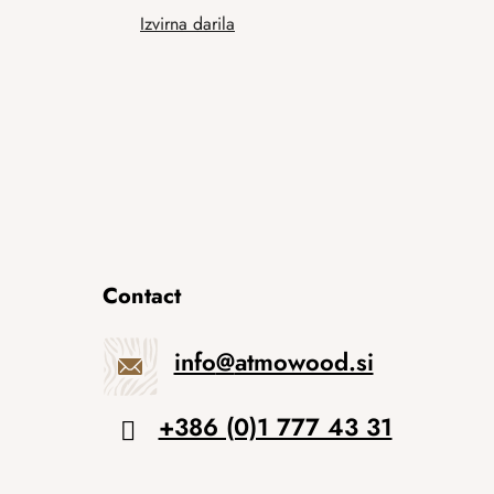
Izvirna darila
Contact
info
@
atmowood.si
+386 (0)1 777 43 31