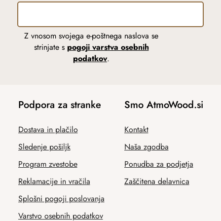
Z vnosom svojega e-poštnega naslova se
strinjate s
pogoji varstva osebnih
podatkov
.
Podpora za stranke
Smo AtmoWood.si
Dostava in plačilo
Kontakt
Sledenje pošiljk
Naša zgodba
Program zvestobe
Ponudba za podjetja
Reklamacije in vračila
Zaščitena delavnica
Splošni pogoji poslovanja
Varstvo osebnih podatkov