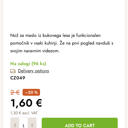
Nož za maslo iz bukovega lesa je funkcionalen
pomočnik v vsaki kuhinji. Že na prvi pogled navduši s
svojim naravnim videzom.
Na zalogi
(96 ks)
Delivery options
CZ049
2 €
–20 %
1,60 €
1,30 € excl. VAT
Measure price:
ADD TO CART