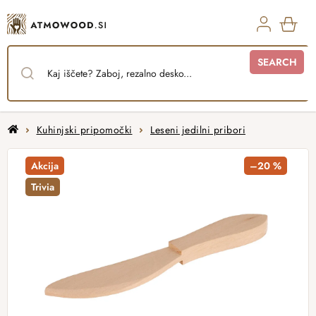
Skip
to
content
SHO
SEARCH
CAR
Home
Kuhinjski pripomočki
Leseni jedilni pribori
Akcija
–20 %
Trivia