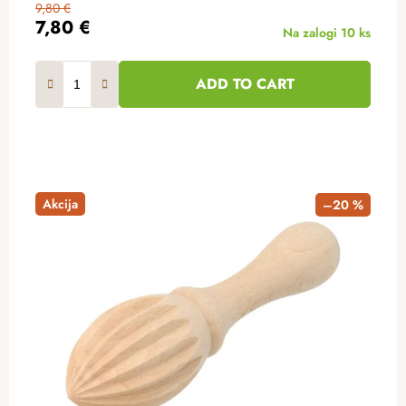
9,80 €
7,80 €
Na zalogi
10 ks
ADD TO CART
Akcija
–20 %