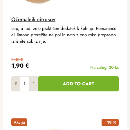
Ožemalnik citrusov
Lep, a tudi zelo praktičen dodatek k kuhinji. Pomarančo
ali limono prerežite na pol in nato z eno roko preprosto
iztisnite sok iz nje.
2,40 €
1,90 €
Na zalogi
30 ks
ADD TO CART
Akcija
–19 %