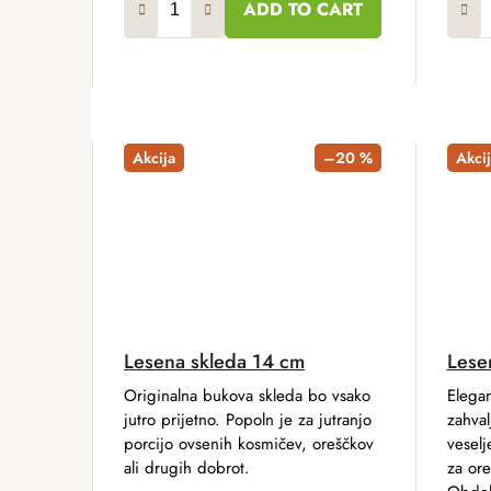
ADD TO CART
Akcija
–20 %
Akcij
Lesena skleda 14 cm
Lese
Originalna bukova skleda bo vsako
Elegan
jutro prijetno. Popoln je za jutranjo
zahval
porcijo ovsenih kosmičev, oreščkov
veselj
ali drugih dobrot.
za ore