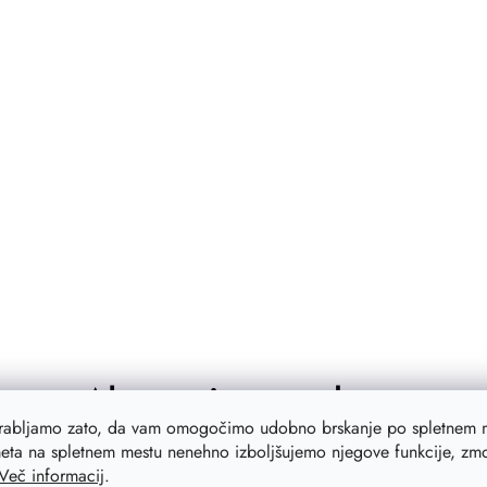
Alternative products
orabljamo zato, da vam omogočimo udobno brskanje po spletnem m
eta na spletnem mestu nenehno izboljšujemo njegove funkcije, zmog
Več informacij
.
a
–19 %
Akcija
–