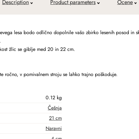
Description
Product parameters
Ocene
jevega lesa bodo odlično dopolnile vašo zbirko lesenih posod in skl
.
ikost žlic se giblje med 20 in 22 cm.
te ročno, v pomivalnem stroju se lahko trajno poškoduje.
0.12 kg
Češnja
21 cm
Naravni
4 cm