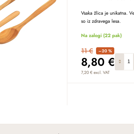
Vsaka žlica je unikatna. V
so iz zdravega lesa.
Na zalogi
(22 pak)
11 €
–20 %
8,80 €
7,20 € excl. VAT
Measure price: