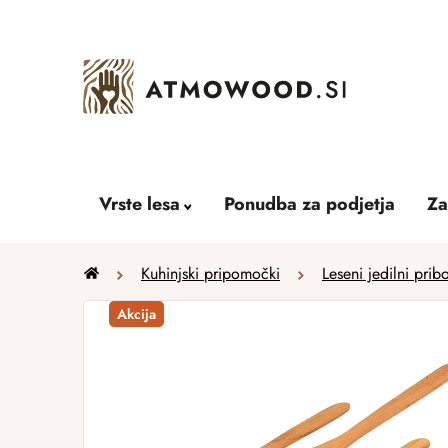
Skip
to
content
Vrste lesa
Ponudba za podjetja
Za
Home
Kuhinjski pripomočki
Leseni jedilni pribo
Akcija