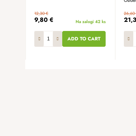
Obdel
12,30 €
26,60
9,80 €
21,
Na zalogi
42 ks
ADD TO CART
F
o
o
t
e
r