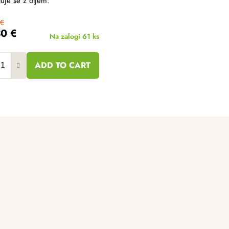
uje se z oljem.
 €
30 €
Na zalogi
61 ks
ADD TO CART