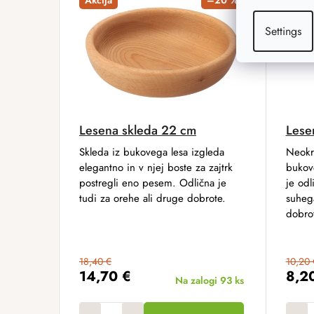
Settings
Lesena skleda 22 cm
Lese
Skleda iz bukovega lesa izgleda
Neokrn
elegantno in v njej boste za zajtrk
bukov
postregli eno pesem. Odlična je
je odl
tudi za orehe ali druge dobrote.
suhega
dobro
18,40 €
10,20 
14,70 €
8,2
Na zalogi
93 ks