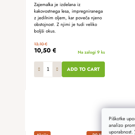
Zajemalka je izdelana iz
kakovostnega lesa, impregniranega
z jedilnim oljem, kar poveča njeno
obstojnost. Z njimi je tudi veliko
boljši okus.
13,10 €
10,50 €
Na zalogi
9 ks
ADD TO CART
Piškotke up
analizo prom
uporabnost.
Akcija
–20 %
Akcij