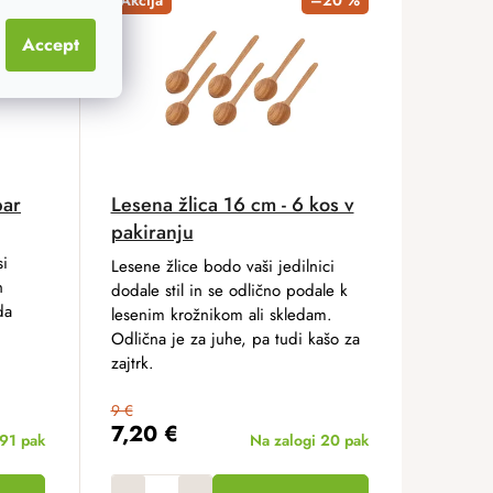
Accept
par
Lesena žlica 16 cm - 6 kos v
pakiranju
si
Lesene žlice bodo vaši jedilnici
n
dodale stil in se odlično podale k
da
lesenim krožnikom ali skledam.
Odlična je za juhe, pa tudi kašo za
zajtrk.
9 €
7,20 €
91 pak
Na zalogi
20 pak