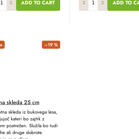
ADD TO CART
ADD TO C
a
–19 %
na skleda 25 cm
tna skleda iz bukovega lesa,
jujoč kateri bo zajtrk z
em postrežen. Služila bo tudi
he ali druge dobrote.