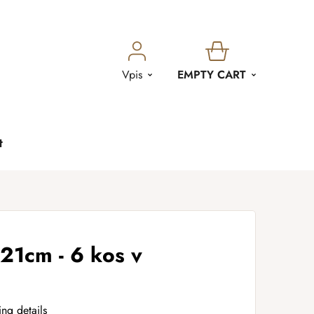
SHOPPING
Vpis
EMPTY CART
CART
t
 21cm - 6 kos v
ing details