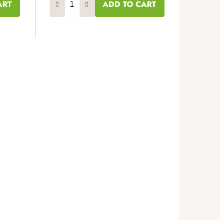
ART
ADD TO CART