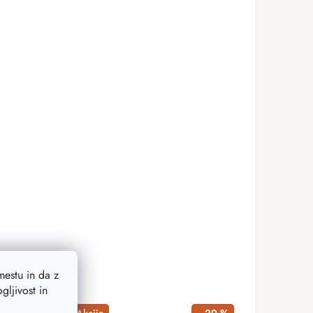
estu in da z
ljivost in
21 %
Akcija
–20 %