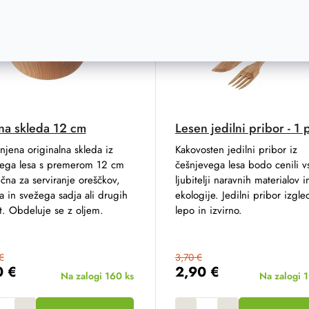
Trivia
na skleda 12 cm
Lesen jedilni pribor - 1 
jena originalna skleda iz
Kakovosten jedilni pribor iz
ega lesa s premerom 12 cm
češnjevega lesa bodo cenili v
ična za serviranje oreščkov,
ljubitelji naravnih materialov i
 in svežega sadja ali drugih
ekologije. Jedilni pribor izgle
t. Obdeluje se z oljem.
lepo in izvirno.
€
3,70 €
0 €
2,90 €
Na zalogi
160 ks
Na zalogi
1