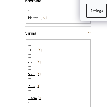
Površina
Settings
Naravni
10
Širina
11 cm
1
6 cm
1
9 cm
1
7 cm
1
10 cm
1