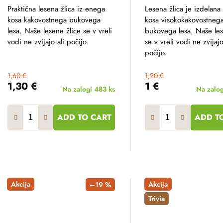
Praktična lesena žlica iz enega
Lesena žlica je izdelana
kosa kakovostnega bukovega
kosa visokokakovostneg
lesa. Naše lesene žlice se v vreli
bukovega lesa. Naše les
vodi ne zvijajo ali počijo.
se v vreli vodi ne zvijajo
počijo.
1,60 €
1,20 €
1,30 €
1 €
Na zalogi
483 ks
Na zalo
ADD TO CART
ADD T
Akcija
Akcija
–19 %
Trivia