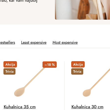
tisto, kar vam najbolj
estsellers
Least expensive
Most expensive
Akcija
Akcija
–18 %
Trivia
Trivia
Kuhalnica 35 cm
Kuhalnica 30 cm