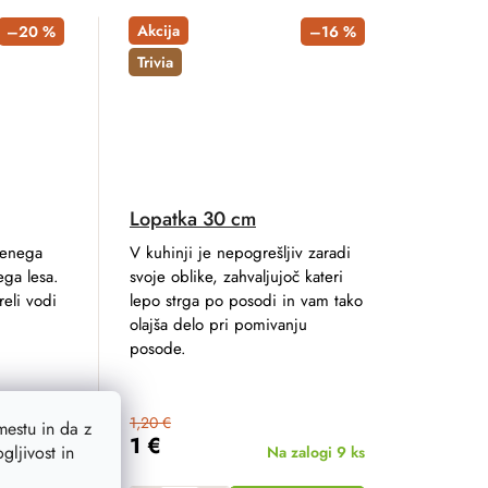
Akcija
–20 %
–16 %
Trivia
Lopatka 30 cm
 enega
V kuhinji je nepogrešljiv zaradi
ega lesa.
svoje oblike, zahvaljujoč kateri
reli vodi
lepo strga po posodi in vam tako
olajša delo pri pomivanju
posode.
1,20 €
estu in da z
1 €
ljivost in
logi
25 ks
Na zalogi
9 ks