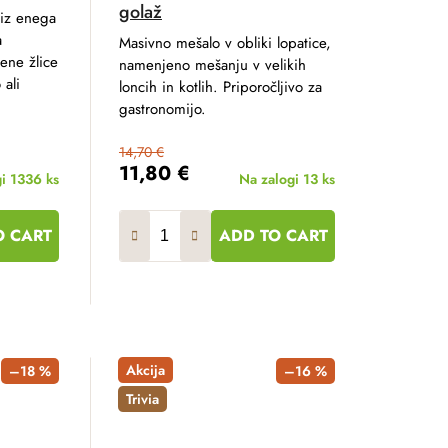
golaž
 iz enega
a
Masivno mešalo v obliki lopatice,
ene žlice
namenjeno mešanju v velikih
 ali
loncih in kotlih. Priporočljivo za
gastronomijo.
14,70 €
11,80 €
gi
1336 ks
Na zalogi
13 ks
O CART
ADD TO CART
Akcija
–18 %
–16 %
Trivia