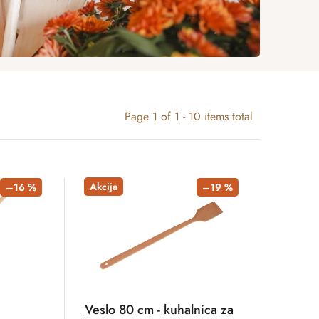
Page
1
of
1
-
10
items total
Akcija
–16 %
–19 %
Veslo 80 cm - kuhalnica za