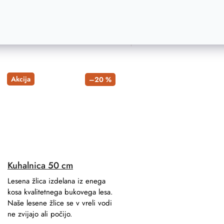
ADD TO CART
ADD T
Akcija
–20 %
Kuhalnica 50 cm
Lesena žlica izdelana iz enega
kosa kvalitetnega bukovega lesa.
Naše lesene žlice se v vreli vodi
ne zvijajo ali počijo.