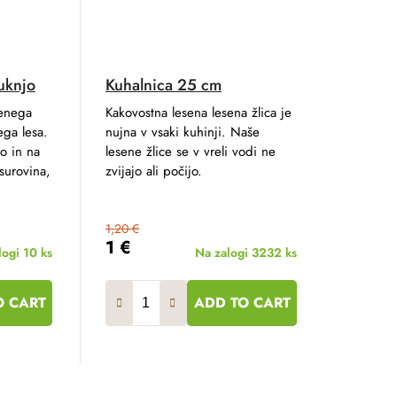
uknjo
Kuhalnica 25 cm
 enega
Kakovostna lesena lesena žlica je
ega lesa.
nujna v vsaki kuhinji. Naše
o in na
lesene žlice se v vreli vodi ne
 surovina,
zvijajo ali počijo.
1,20 €
1 €
logi
10 ks
Na zalogi
3232 ks
O CART
ADD TO CART