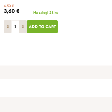
4,50 €
3,60 €
Na zalogi
28 ks
ADD TO CART
L
i
s
t
i
n
g
c
o
n