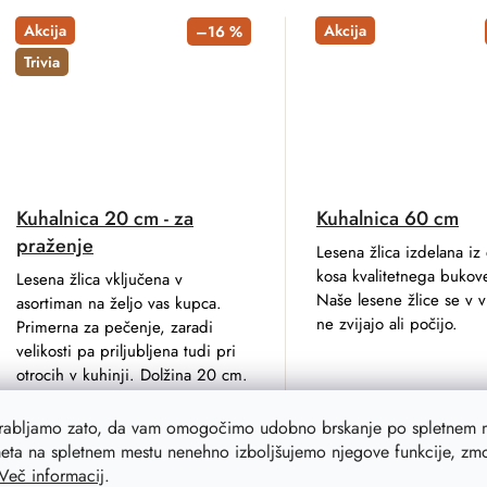
Akcija
Akcija
–16 %
Trivia
Kuhalnica 20 cm - za
Kuhalnica 60 cm
praženje
Lesena žlica izdelana iz
kosa kvalitetnega bukov
Lesena žlica vključena v
Naše lesene žlice se v v
asortiman na željo vas kupca.
ne zvijajo ali počijo.
Primerna za pečenje, zaradi
velikosti pa priljubljena tudi pri
otrocih v kuhinji. Dolžina 20 cm.
1,20 €
7,80 €
orabljamo zato, da vam omogočimo udobno brskanje po spletnem m
1 €
6,20 €
eta na spletnem mestu nenehno izboljšujemo njegove funkcije, zmog
Na zalogi
319 ks
Na za
Več informacij
.