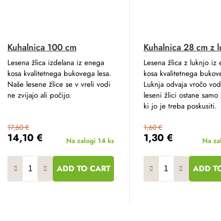
Kuhalnica 100 cm
Kuhalnica 28 cm z l
Lesena žlica izdelana iz enega
Lesena žlica z luknjo iz
kosa kvalitetnega bukovega lesa.
kosa kvalitetnega bukov
Naše lesene žlice se v vreli vodi
Luknja odvaja vročo vod
ne zvijajo ali počijo.
leseni žlici ostane samo
ki jo je treba poskusiti.
17,60 €
1,60 €
14,10 €
1,30 €
Na zalogi
14 ks
Na za
ADD TO CART
ADD T