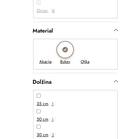
Orion
0
Material
Dolžina
35 cm
1
50 cm
1
30 cm
2