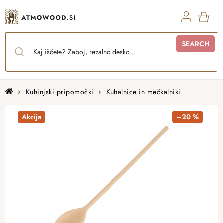
Skip
to
content
SHO
SEARCH
CAR
Home
Kuhinjski pripomočki
Kuhalnice in mečkalniki
Akcija
–20 %