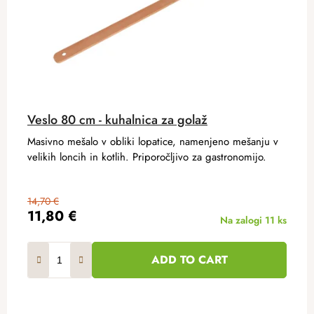
Veslo 80 cm - kuhalnica za golaž
Masivno mešalo v obliki lopatice, namenjeno mešanju v
velikih loncih in kotlih. Priporočljivo za gastronomijo.
14,70 €
11,80 €
Na zalogi
11 ks
ADD TO CART