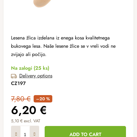
Lesena žlica izdelana iz enega kosa kvalitetnega
bukovega lesa. Naše lesene žlice se v vreli vodi ne
zvijajo ali počijo.
Na zalogi
(25 ks)
Delivery options
CZ197
7,80 €
–20 %
6,20 €
5,10 € excl. VAT
Measure price:
ADD TO CART