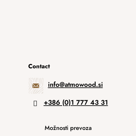
Contact
info
@
atmowood.si
+386 (0)1 777 43 31
Možnosti prevoza