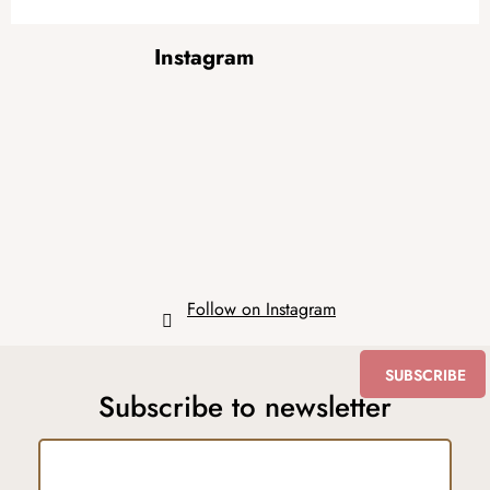
F
Instagram
o
o
t
e
r
Follow on Instagram
SUBSCRIBE
Subscribe to newsletter