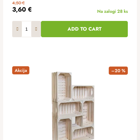
4,50 €
3,60 €
Na zalogi
28 ks
ADD TO CART
Akcija
–20 %