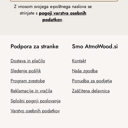
Z vnosom svojega e-poštnega naslova se
strinjate s
pogoji varstva osebnih
podatkov
.
Podpora za stranke
Smo AtmoWood.si
Dostava in plačilo
Kontakt
Sledenje pošiljk
Naša zgodba
Program zvestobe
Ponudba za podjetja
Reklamacije in vračila
Zaščitena delavnica
Splošni pogoji poslovanja
Varstvo osebnih podatkov