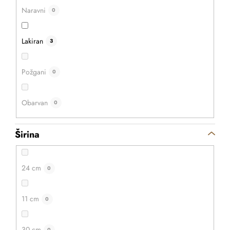
Naravni
0
Lakiran
3
Požgani
0
Obarvan
0
Širina
7,80 €
6,20 €
Na zalogi
6 ks
24 cm
0
ADD TO CART
11 cm
0
30 cm
0