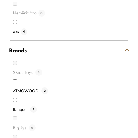
Neměnit foto
0
5ks
4
Brands
2Kids Toys
0
ATMOWOOD
3
Banquet
1
Bigjigs
0