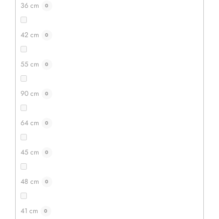
36 cm
0
42 cm
0
55 cm
0
90 cm
0
64 cm
0
45 cm
0
48 cm
0
🏖️🌴
Uživajte v počitnicah na vrtu!
Leseni ležalniki
zdaj s
popustom do 20 %.
🌞
41 cm
0