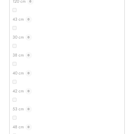
120 cm
0
Akcija
–20 %
43 cm
0
30 cm
0
38 cm
0
40 cm
0
42 cm
0
Kvačka s silikonskim ročajem
53 cm
0
5 mm
6 mm
2 mm
3 mm
4 mm
Zahvaljujoč silikonskemu ročaju je kvačka zelo enostavna
48 cm
0
za držanje in enostavno delo z njo. Izdelajte kvačkano