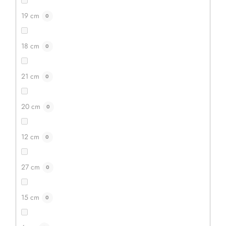
na spoju zvarjen. Ponujamo različne velikosti .
19 cm
0
18 cm
0
21 cm
0
20 cm
0
12 cm
0
27 cm
0
15 cm
0