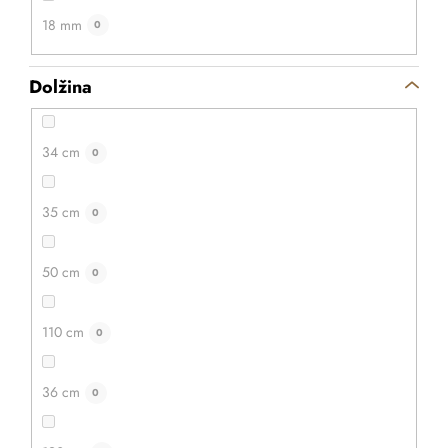
18 mm
0
Dolžina
34 cm
0
35 cm
0
50 cm
0
55,30 €
44,30 €
Na zalogi
2 ks
110 cm
0
ADD TO CART
36 cm
0