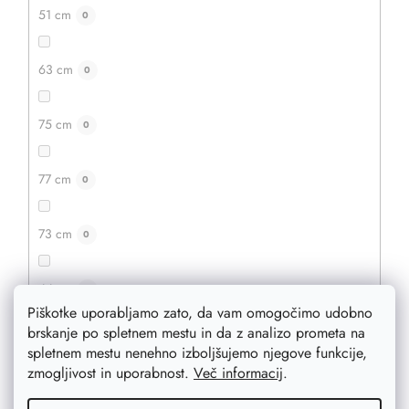
51 cm
0
63 cm
0
75 cm
0
77 cm
0
73 cm
0
44 cm
0
Piškotke uporabljamo zato, da vam omogočimo udobno
brskanje po spletnem mestu in da z analizo prometa na
4 cm
0
spletnem mestu nenehno izboljšujemo njegove funkcije,
zmogljivost in uporabnost.
Več informacij
.
3 cm
0