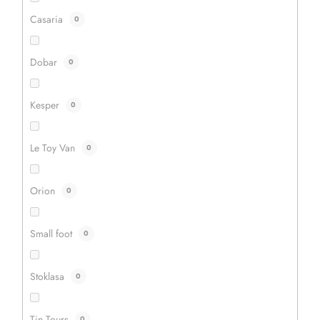
Casaria
0
Dobar
0
Kesper
0
Le Toy Van
0
Orion
0
Small foot
0
Stoklasa
0
Tin Tours
0