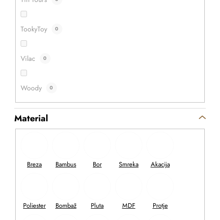
TookyToy
0
Vilac
0
Woody
0
Material