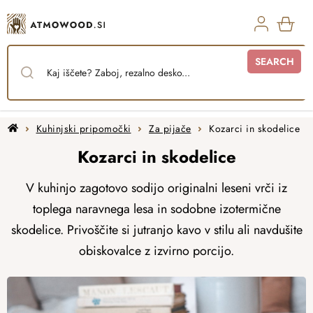
Skip
to
content
SHO
SEARCH
CAR
Home
Kuhinjski pripomočki
Za pijače
Kozarci in skodelice
Kozarci in skodelice
V kuhinjo zagotovo sodijo originalni leseni vrči iz
toplega naravnega lesa in sodobne izotermične
skodelice. Privoščite si jutranjo kavo v stilu ali navdušite
obiskovalce z izvirno
porcijo.