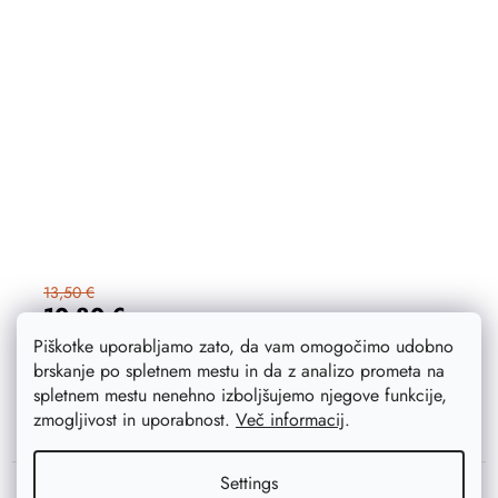
13,50 €
10,80 €
Na zalogi
3 ks
Piškotke uporabljamo zato, da vam omogočimo udobno
brskanje po spletnem mestu in da z analizo prometa na
ADD TO CART
spletnem mestu nenehno izboljšujemo njegove funkcije,
zmogljivost in uporabnost.
Več informacij
.
Settings