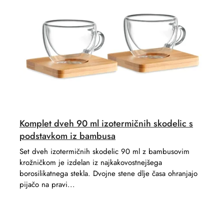
r
t
t
s
i
n
g
Komplet dveh 90 ml izotermičnih skodelic s
podstavkom iz bambusa
Set dveh izotermičnih skodelic 90 ml z bambusovim
krožničkom je izdelan iz najkakovostnejšega
borosilikatnega stekla. Dvojne stene dlje časa ohranjajo
pijačo na pravi...