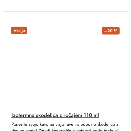
Akcija
–20 %
Izotermna skodelica z ročajem 110 ml
Ponesite svojo kavo na višjo raven s popolno skodelico z
dvojno steno! Zaradi izotermičnih lastnosti bodo tople ali