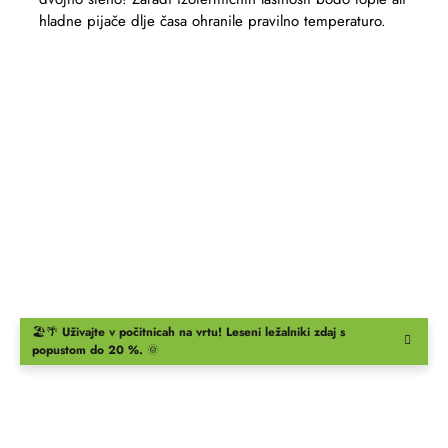
hladne pijače dlje časa ohranile pravilno temperaturo.
🏖️🌴
Uživajte v počitnicah na vrtu!
Leseni ležalniki
zdaj s
popustom do 20 %.
🌞