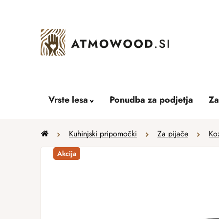
Skip
to
content
Vrste lesa
Ponudba za podjetja
Za
Home
Kuhinjski pripomočki
Za pijače
Koz
Akcija