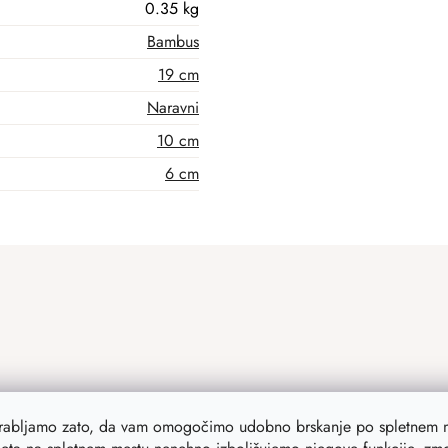
0.35 kg
Bambus
19 cm
Naravni
10 cm
6 cm
orabljamo zato, da vam omogočimo udobno brskanje po spletnem m