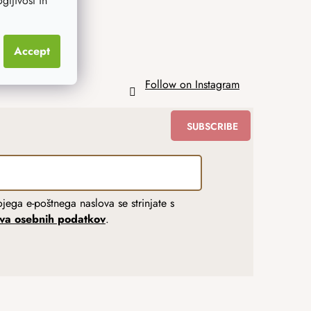
ljivost in
Accept
Follow on Instagram
SUBSCRIBE
jega e-poštnega naslova se strinjate s
tva osebnih podatkov
.