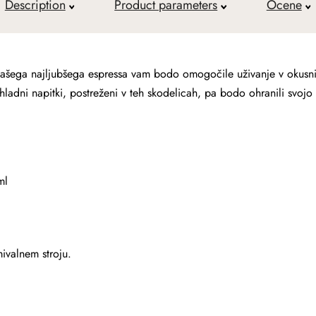
Description
Product parameters
Ocene
vašega najljubšega espressa vam bodo omogočile uživanje v okusni k
i hladni napitki, postreženi v teh skodelicah, pa bodo ohranili svojo
ml
ivalnem stroju.