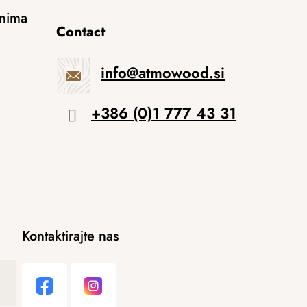
anima
Contact
info
@
atmowood.si
+386 (0)1 777 43 31
Kontaktirajte nas