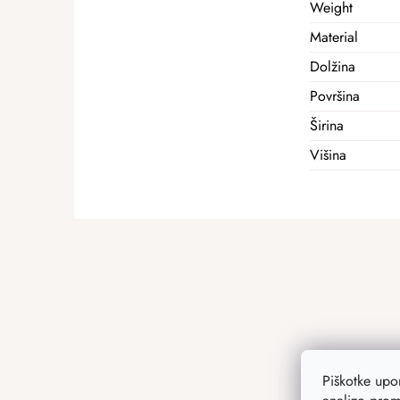
Weight
Material
Dolžina
Površina
Širina
Višina
F
o
o
t
e
r
Piškotke up