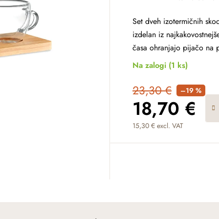
Set dveh izotermičnih sk
izdelan iz najkakovostnejš
časa ohranjajo pijačo na p
Na zalogi
(1 ks)
23,30 €
–19 %
18,70 €
15,30 € excl. VAT
Measure price: