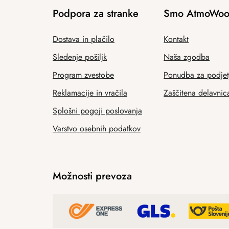
Podpora za stranke
Smo AtmoWoo
Dostava in plačilo
Kontakt
Sledenje pošiljk
Naša zgodba
Program zvestobe
Ponudba za podjet
Reklamacije in vračila
Zaščitena delavnic
Splošni pogoji poslovanja
Varstvo osebnih podatkov
Možnosti prevoza