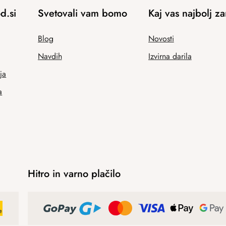
d.si
Svetovali vam bomo
Kaj vas najbolj z
Blog
Novosti
Navdih
Izvirna darila
ja
a
Hitro in varno plačilo