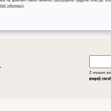
eta na spletnem mestu nenehno izboljšujemo njegove funkcije, zmog
Več informacij
.
r
Z vnosom svo
pogoji vars