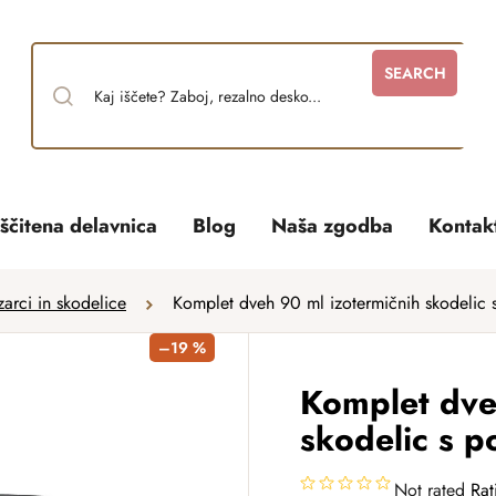
SEARCH
ščitena delavnica
Blog
Naša zgodba
Kontak
arci in skodelice
Komplet dveh 90 ml izotermičnih skodelic
–19 %
Komplet dve
skodelic s 
Not rated
Rat