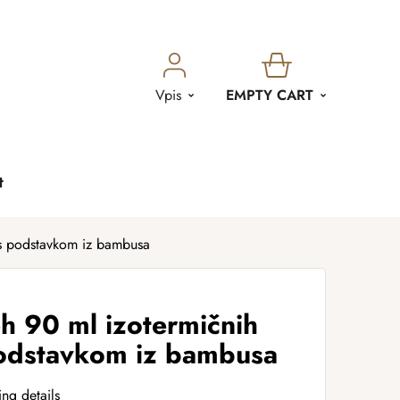
SHOPPING
Vpis
EMPTY CART
CART
t
 s podstavkom iz bambusa
h 90 ml izotermičnih
podstavkom iz bambusa
ing details