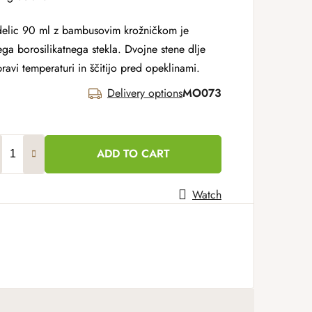
odelic 90 ml z bambusovim krožničkom je
ega borosilikatnega stekla. Dvojne stene dlje
ravi temperaturi in ščitijo pred opeklinami.
Delivery options
MO073
ADD TO CART
Watch