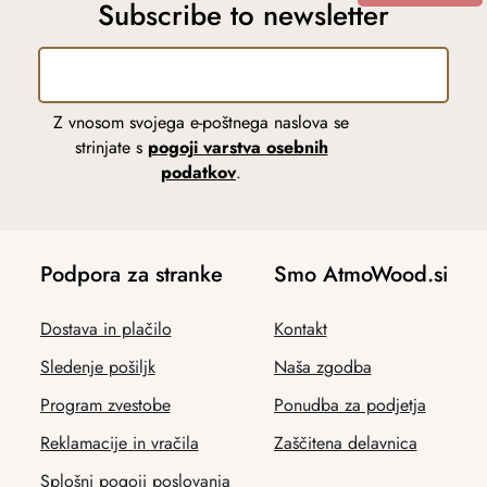
Subscribe to newsletter
Z vnosom svojega e-poštnega naslova se
strinjate s
pogoji varstva osebnih
podatkov
.
Podpora za stranke
Smo AtmoWood.si
Dostava in plačilo
Kontakt
Sledenje pošiljk
Naša zgodba
Program zvestobe
Ponudba za podjetja
Reklamacije in vračila
Zaščitena delavnica
Splošni pogoji poslovanja