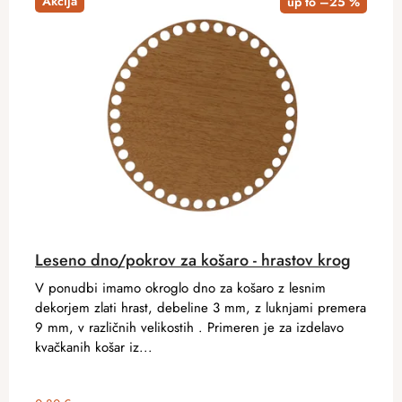
Akcija
up to –25 %
Leseno dno/pokrov za košaro - hrastov krog
V ponudbi imamo okroglo dno za košaro z lesnim
dekorjem zlati hrast, debeline 3 mm, z luknjami premera
9 mm, v različnih velikostih . Primeren je za izdelavo
kvačkanih košar iz...