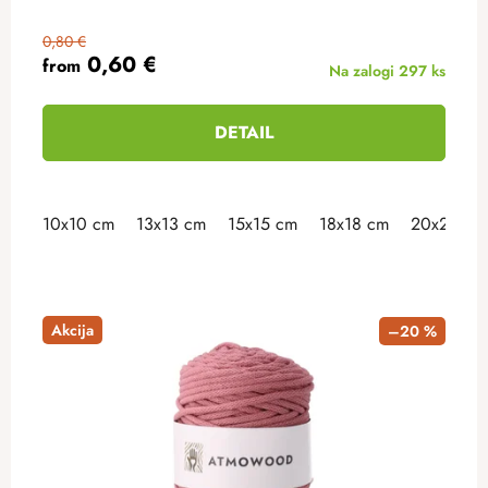
0,80 €
0,60 €
from
Na zalogi
297 ks
DETAIL
10x10 cm
13x13 cm
15x15 cm
18x18 cm
20x20 cm
Akcija
–20 %