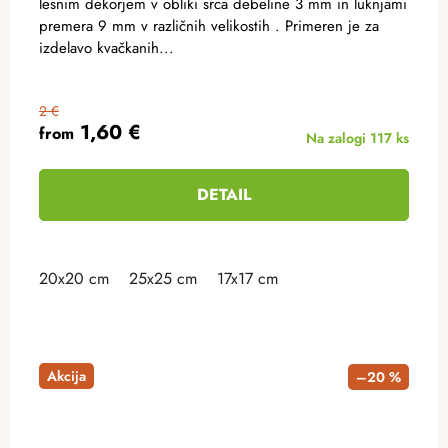
lesnim dekorjem v obliki srca debeline 3 mm in luknjami
premera 9 mm v različnih velikostih . Primeren je za
izdelavo kvačkanih...
2 €
1,60 €
from
Na zalogi
117 ks
DETAIL
20x20 cm
25x25 cm
17x17 cm
Akcija
–20 %