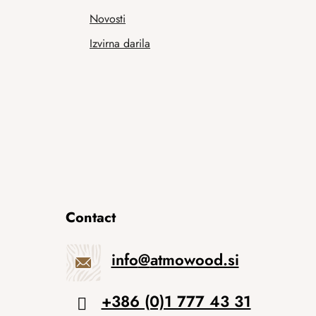
Novosti
Izvirna darila
Contact
info
@
atmowood.si
+386 (0)1 777 43 31