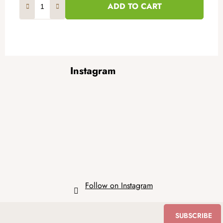
ADD TO CART
F
Instagram
o
o
t
e
r
Follow on Instagram
SUBSCRIBE