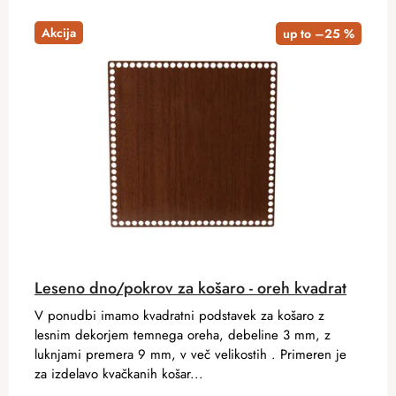
Akcija
up to –25 %
Leseno dno/pokrov za košaro - oreh kvadrat
V ponudbi imamo kvadratni podstavek za košaro z
lesnim dekorjem temnega oreha, debeline 3 mm, z
luknjami premera 9 mm, v več velikostih . Primeren je
za izdelavo kvačkanih košar...