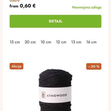
0,80 €
0,60 €
from
Neomejena zaloga
DETAIL
15 cm
20 cm
10 cm
12 cm
13 cm
16 cm
18 c
Akcija
–20 %