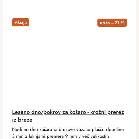
Akcija
up to –21 %
Leseno dno/pokrov za košaro - krožni prerez
iz breze
Nudimo dno košare iz brezove vezane plošče debeline
3 mm z luknjami premera 9 mm v več velikostih .