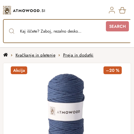
Skip
to
content
SHO
SEARCH
CAR
Home
Kvačkanje in pletenje
Preja in dodatki
Akcija
–20 %