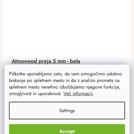
Atmowood preja 5 mm - bela
Snežno bela preja je idealna za kvačkanje košar različnih
Piškotke uporabljamo zato, da vam omogočimo udobno
oblik in barvnih kombinacij . Ima poliestersko jedro, 100
brskanje po spletnem mestu in da z analizo prometa na
m tuljav, v naši ponudbi pa najdete tudi druge barvne...
spletnem mestu nenehno izboljšujemo njegove funkcije,
zmogljivost in uporabnost.
Več informacij
.
9 €
7,20 €
Settings
Na zalogi
35 ks
ADD TO CART
Accept