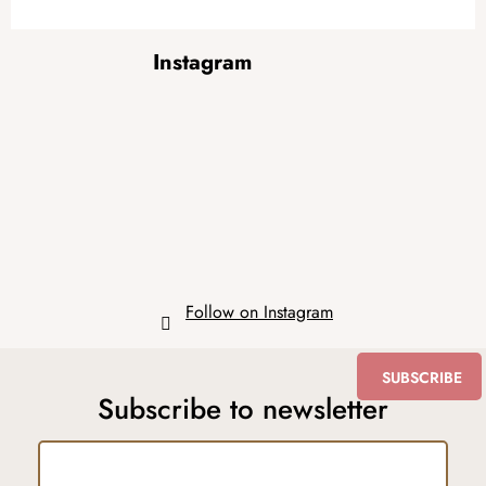
F
Instagram
o
o
t
e
r
Follow on Instagram
SUBSCRIBE
Subscribe to newsletter