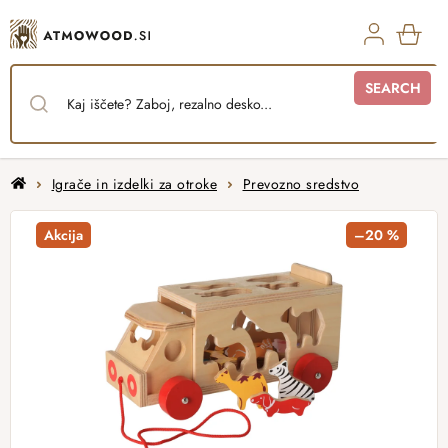
Skip
to
content
SHO
SEARCH
CAR
Home
Igrače in izdelki za otroke
Prevozno sredstvo
Akcija
–20 %