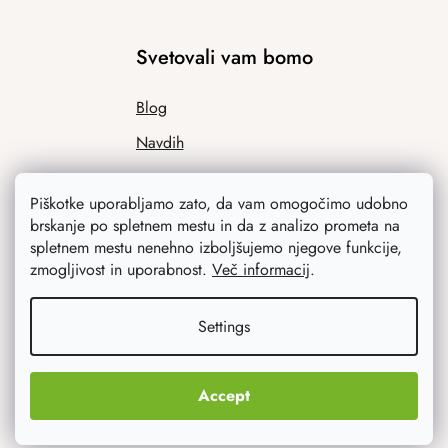
Svetovali vam bomo
Blog
Navdih
Piškotke uporabljamo zato, da vam omogočimo udobno
brskanje po spletnem mestu in da z analizo prometa na
spletnem mestu nenehno izboljšujemo njegove funkcije,
zmogljivost in uporabnost.
Več informacij
.
Settings
Kaj vas najbolj zanima
Novosti
Accept
Izvirna darila