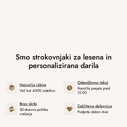
Odpošljemo takoj
Največja izbira
Naročila prejeta pred
Več kot 4000 izdelkov
12:00
Brez skrbi
Zaščitena delavnica
30-dnevna politika
Podprite dobro stvar
vračanja