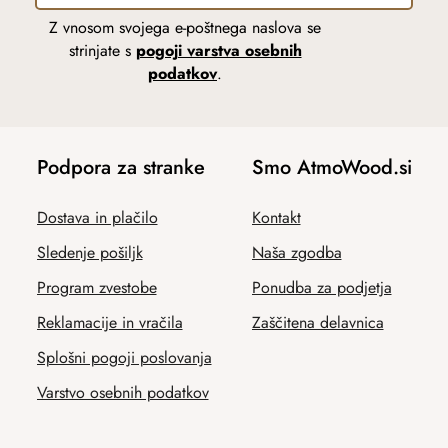
Z vnosom svojega e-poštnega naslova se
strinjate s
pogoji varstva osebnih
podatkov
.
Podpora za stranke
Smo AtmoWood.si
Dostava in plačilo
Kontakt
Sledenje pošiljk
Naša zgodba
Program zvestobe
Ponudba za podjetja
Reklamacije in vračila
Zaščitena delavnica
Splošni pogoji poslovanja
Varstvo osebnih podatkov