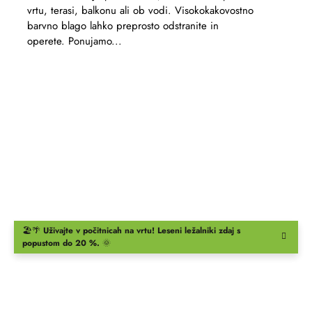
vrtu, terasi, balkonu ali ob vodi. Visokokakovostno
barvno blago lahko preprosto odstranite in
operete. Ponujamo...
🏖️🌴
Uživajte v počitnicah na vrtu!
Leseni ležalniki
zdaj s
popustom do 20 %.
🌞