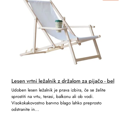
s
u
o
c
r
t
t
s
i
n
g
Lesen vrtni ležalnik z držalom za pijačo - bel
Udoben lesen ležalnik je prava izbira, če se želite
sprostiti na vrtu, terasi, balkonu ali ob vodi.
Visokokakovostno barvno blago lahko preprosto
odstranite in...