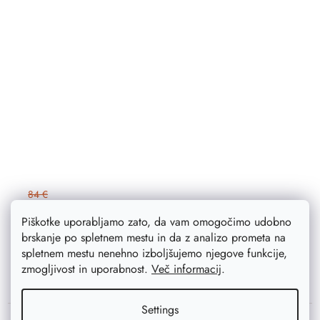
84 €
67,20 €
Na zalogi
83 ks
Piškotke uporabljamo zato, da vam omogočimo udobno
brskanje po spletnem mestu in da z analizo prometa na
spletnem mestu nenehno izboljšujemo njegove funkcije,
ADD TO CART
zmogljivost in uporabnost.
Več informacij
.
Settings