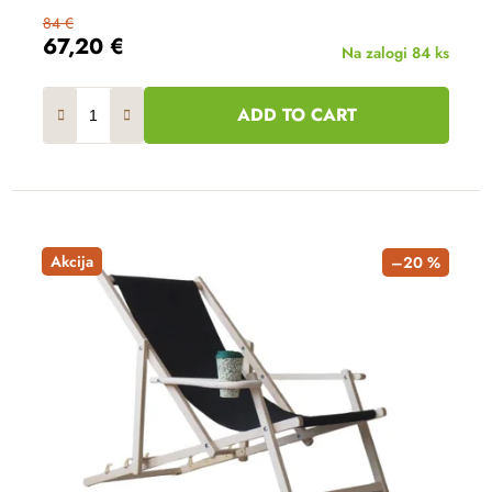
84 €
67,20 €
Na zalogi
84 ks
ADD TO CART
Akcija
–20 %