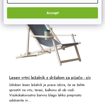
Akcija
–20 %
Accept
Lesen vrtni ležalnik z držalom za pijačo - siv
Udoben lesen ležalnik je prava izbira, če se želite
sprostiti na vrtu, terasi, balkonu ali ob vodi.
Visokokakovostno barvno blago lahko preprosto
odstranite in...