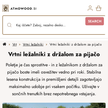
Skip
to
content
SHO
SEARCH
CAR
Home
Vrt
Vrtni ležalniki
Vrtni ležalniki z držalom za pijačo
Vrtni ležalniki z držalom za pijačo
Poletje je čas sprostitve - in z ležalnikom z držalom za
pijačo boste imeli osvežitev vedno pri roki. Stabilna
lesena konstrukcija in premišljeni detajli zagotavljajo
maksimalno udobje pri vsakem počitku. Uživajte v
sončnih trenutkih brez nepotrebnega vstajanja.