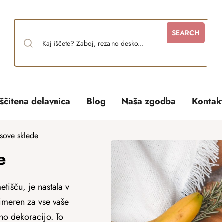
SEARCH
ščitena delavnica
Blog
Naša zgodba
Kontak
sove sklede
e
tišču, je nastala v
rimeren za vse vaše
vno
dekoracijo. To