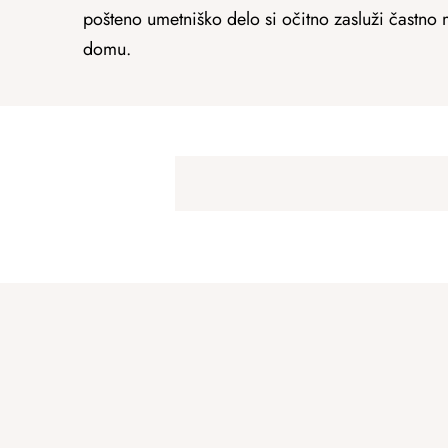
pošteno umetniško delo si očitno zasluži častno
domu.
S
i
d
e
b
F
a
o
r
o
t
e
r