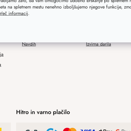
orabljamo zato, da vam omogočimo udobno brskanje po spletnem m
eta na spletnem mestu nenehno izboljšujemo njegove funkcije, zmog
Več informacij
.
d.si
Svetovali vam bomo
Kaj vas najbolj z
Blog
Novosti
Navdih
Izvirna darila
ja
a
Hitro in varno plačilo