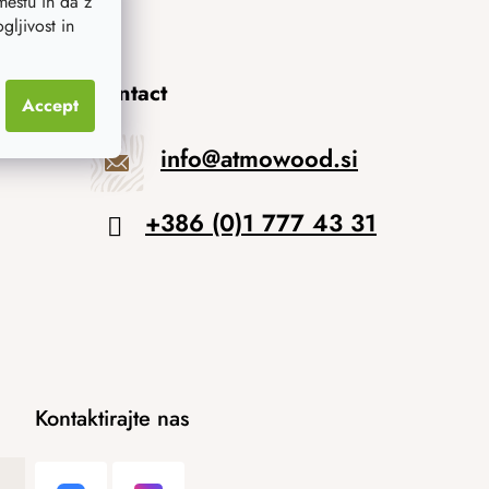
estu in da z
ljivost in
anima
Contact
Accept
info
@
atmowood.si
+386 (0)1 777 43 31
Kontaktirajte nas