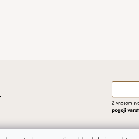
r
Z vnosom svo
pogoji vars