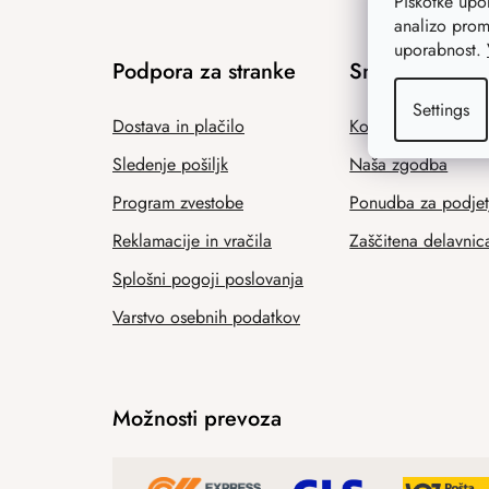
Piškotke up
analizo prom
uporabnost.
Podpora za stranke
Smo AtmoWoo
Settings
Dostava in plačilo
Kontakt
Sledenje pošiljk
Naša zgodba
Program zvestobe
Ponudba za podjet
Reklamacije in vračila
Zaščitena delavnic
Splošni pogoji poslovanja
Varstvo osebnih podatkov
Možnosti prevoza