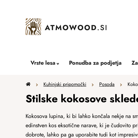
Skip
to
content
Vrste lesa
Ponudba za podjetja
Za
Home
Kuhinjski pripomočki
Posoda
Koko
Stilske kokosove skled
Kokosova lupina, ki bi lahko končala nekje na sme
edinstven kos eksotične narave, ki je čudovito p
dobrote, lahko pa ga uporabite tudi kot impresi