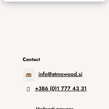
Contact
info
@
atmowood.si
+386 (0)1 777 43 31
Možnosti prevoza