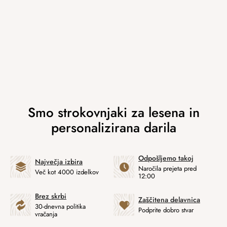
Odpošljemo takoj
Največja izbira
Naročila prejeta pred
Več kot 4000 izdelkov
12:00
Brez skrbi
Zaščitena delavnica
30-dnevna politika
Podprite dobro stvar
vračanja