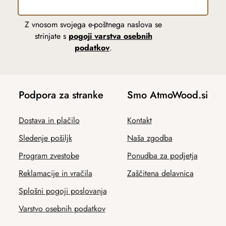
Z vnosom svojega e-poštnega naslova se
strinjate s
pogoji varstva osebnih
podatkov
.
Podpora za stranke
Smo AtmoWood.si
Dostava in plačilo
Kontakt
Sledenje pošiljk
Naša zgodba
Program zvestobe
Ponudba za podjetja
Reklamacije in vračila
Zaščitena delavnica
Splošni pogoji poslovanja
Varstvo osebnih podatkov