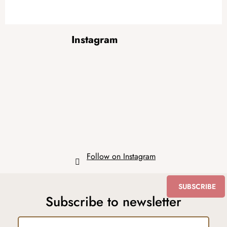
F
Instagram
o
o
t
e
r
Follow on Instagram
SUBSCRIBE
Subscribe to newsletter