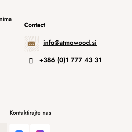
anima
Contact
info
@
atmowood.si
+386 (0)1 777 43 31
Kontaktirajte nas