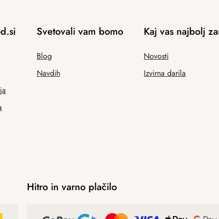
d.si
Svetovali vam bomo
Kaj vas najbolj z
Blog
Novosti
Navdih
Izvirna darila
ja
a
Hitro in varno plačilo