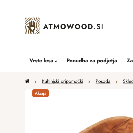
Skip
to
content
Vrste lesa
Ponudba za podjetja
Za
Home
Kuhinjski pripomočki
Posoda
Skle
Akcija