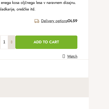
z enega kosa oljčnega lesa v naravnem dizajnu.
ladkarije, oreščke itd.
Delivery options
OL59
ADD TO CART
Watch