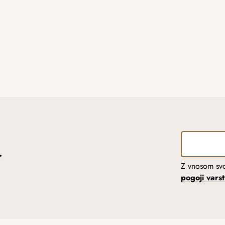
r
Z vnosom svo
pogoji vars