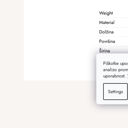
Weight
Material
Dolžina
Površina
Širina
Višina
Piškotke up
analizo prom
uporabnost.
F
o
Settings
o
t
e
r