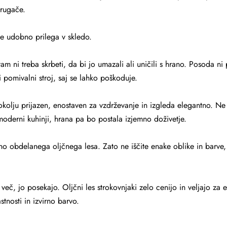
 drugače.
e udobno prilega v skledo.
m ni treba skrbeti, da bi jo umazali ali uničili s hrano. Posoda ni
 pomivalni stroj, saj se lahko poškoduje.
olju prijazen, enostaven za vzdrževanje in izgleda elegantno. Ne m
oderni kuhinji, hrana pa bo postala izjemno doživetje.
čno obdelanega oljčnega lesa. Zato ne iščite enake oblike in barve, 
 več, jo posekajo. Oljčni les strokovnjaki zelo cenijo in veljajo za 
stnosti in izvirno barvo.