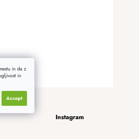
estu in da z
ljivost in
Accept
Instagram