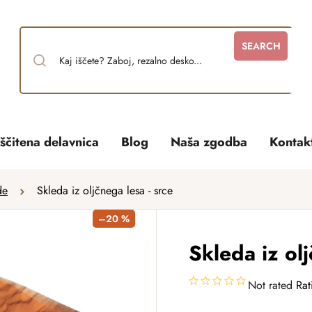
SEARCH
ščitena delavnica
Blog
Naša zgodba
Kontak
de
Skleda iz oljčnega lesa - srce
–20 %
Skleda iz olj
Not rated
Rat