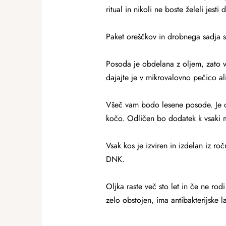
ritual in nikoli ne boste želeli jesti
Paket oreščkov in drobnega sadja s
Posoda je obdelana z oljem, zato va
dajajte je v mikrovalovno pečico ali
Všeč vam bodo lesene posode. Je ok
kočo. Odličen bo dodatek k vsaki m
Vsak kos je izviren in izdelan iz ro
DNK.
Oljka raste več sto let in če ne rodi
zelo obstojen, ima antibakterijske la