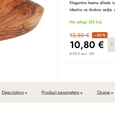
Elegantna lesena skleda i
Idealno za drobno sadje, s
Na zalogi
(35 ks)
13,50 €
–20 %
10,80 €
8,90 € excl. VAT
Measure price:
Description
Product parameters
Ocene