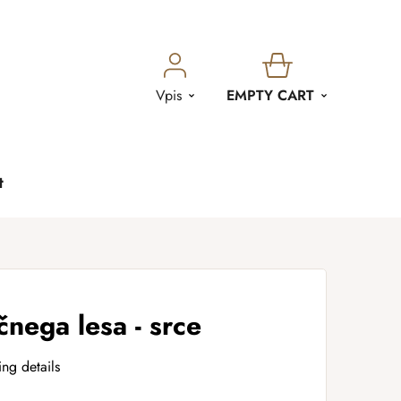
SHOPPING
Vpis
EMPTY CART
CART
t
čnega lesa - srce
ing details