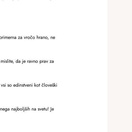
 primerna za vročo hrano, ne
islite, da je ravno prav za
vsi so edinstveni kot človeški
enega najboljših na svetu! Je