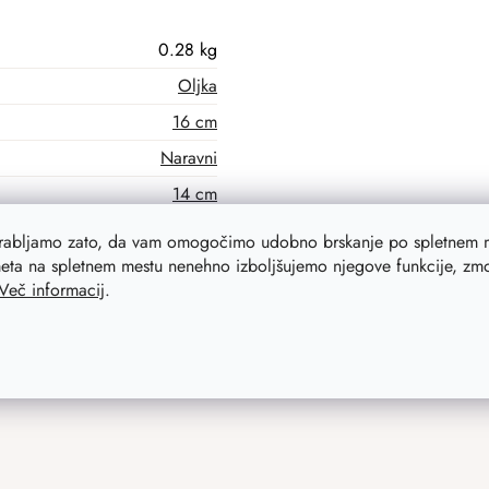
0.28 kg
Oljka
16 cm
Naravni
14 cm
2 cm
orabljamo zato, da vam omogočimo udobno brskanje po spletnem m
eta na spletnem mestu nenehno izboljšujemo njegove funkcije, zmog
Več informacij
.