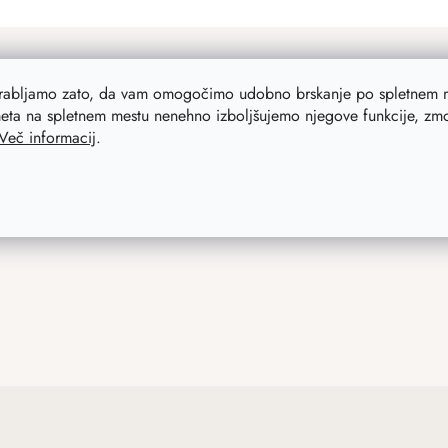
orabljamo zato, da vam omogočimo udobno brskanje po spletnem m
eta na spletnem mestu nenehno izboljšujemo njegove funkcije, zmog
Več informacij
.