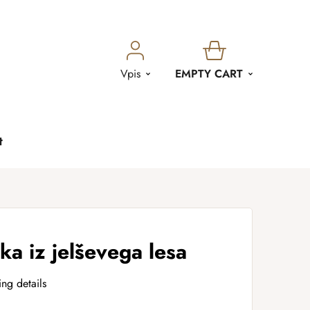
SHOPPING
Vpis
EMPTY CART
CART
t
ka iz jelševega lesa
ing details