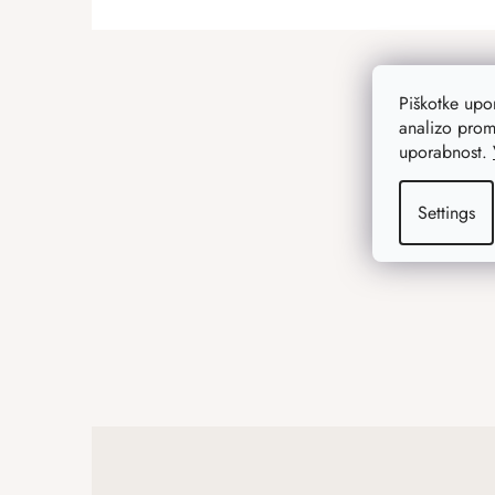
F
o
o
Piškotke up
t
analizo prom
e
uporabnost.
r
Settings