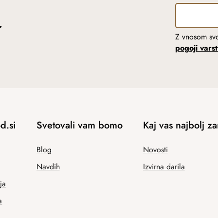
r
Z vnosom svo
pogoji vars
d.si
Svetovali vam bomo
Kaj vas najbolj z
Blog
Novosti
Navdih
Izvirna darila
ja
a