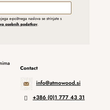
jega e-poštnega naslova se strinjate s
tva osebnih podatkov
.
anima
Contact
info
@
atmowood.si
+386 (0)1 777 43 31