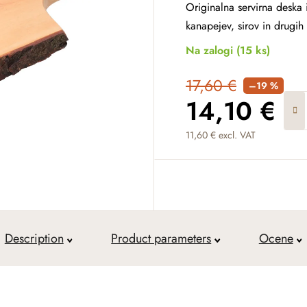
Originalna servirna deska i
kanapejev, sirov in drugih 
Na zalogi
(15 ks)
17,60 €
–19 %
14,10 €
11,60 € excl. VAT
Measure price:
Description
Product parameters
Ocene