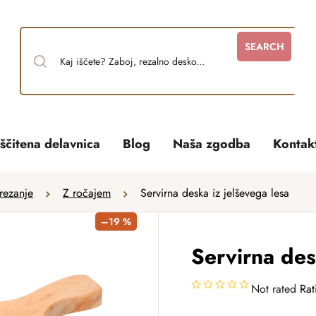
SEARCH
ščitena delavnica
Blog
Naša zgodba
Kontak
rezanje
Z ročajem
Servirna deska iz jelševega lesa
–19 %
Servirna des
Not rated
Rat