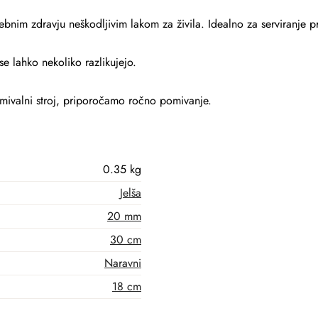
ebnim zdravju neškodljivim lakom za živila. Idealno za serviranje p
se lahko nekoliko razlikujejo.
mivalni stroj, priporočamo ročno pomivanje.
0.35 kg
Jelša
20 mm
30 cm
Naravni
18 cm