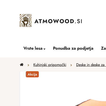
Skip
to
content
Vrste lesa
Ponudba za podjetja
Za
Home
Kuhinjski pripomočki
Deske in deske za 
Akcija