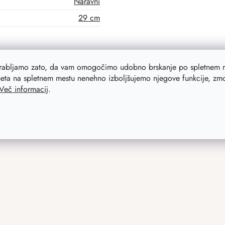
Naravni
29 cm
orabljamo zato, da vam omogočimo udobno brskanje po spletnem m
eta na spletnem mestu nenehno izboljšujemo njegove funkcije, zmog
Več informacij
.