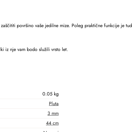
aščititi površino vaše jedilne mize. Poleg praktične funkcije je tud
ki iz nje vam bodo služili vrsto let.
0.05 kg
Pluta
3 mm
44 cm