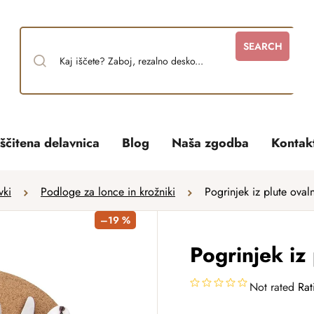
SEARCH
ščitena delavnica
Blog
Naša zgodba
Kontak
vki
Podloge za lonce in krožniki
Pogrinjek iz plute ovaln
–19 %
Pogrinjek iz 
Not rated
Rat