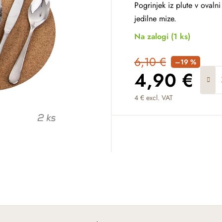
Pogrinjek iz plute v ovaln
jedilne mize.
Na zalogi
(1 ks)
6,10 €
–19 %
4,90 €
4 € excl. VAT
Measure price: