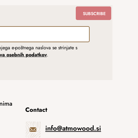
SUBSCRIBE
jega e-poštnega naslova se strinjate s
tva osebnih podatkov
.
anima
Contact
info
@
atmowood.si