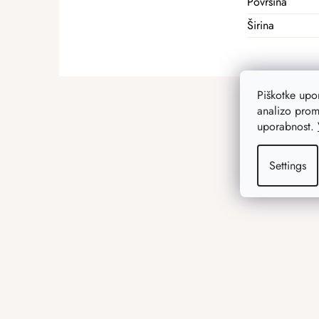
Površina
Širina
F
Piškotke up
o
analizo prom
o
uporabnost.
t
e
Settings
r