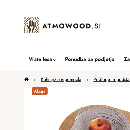
Skip
to
content
Vrste lesa
Ponudba za podjetja
Za
Home
Kuhinjski pripomočki
Podloge in podsta
Akcija