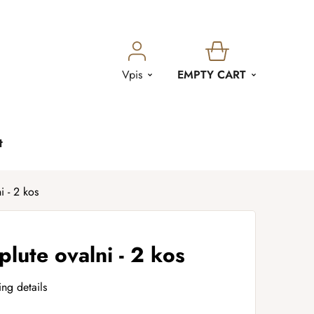
SHOPPING
Vpis
EMPTY CART
CART
t
i - 2 kos
plute ovalni - 2 kos
ing details