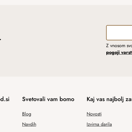
r
Z vnosom svo
pogoji vars
d.si
Svetovali vam bomo
Kaj vas najbolj z
Blog
Novosti
Navdih
Izvirna darila