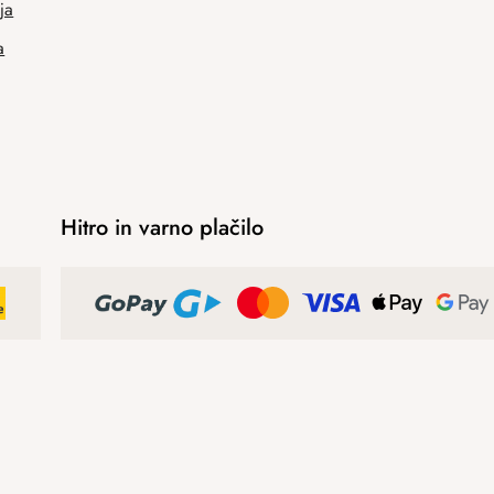
ja
a
Hitro in varno plačilo