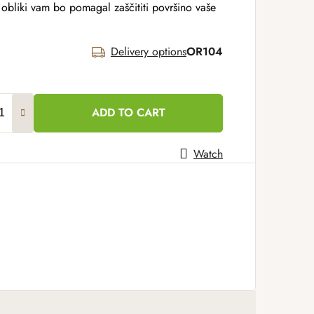
i obliki vam bo pomagal zaščititi površino vaše
Delivery options
OR104
ADD TO CART
Watch