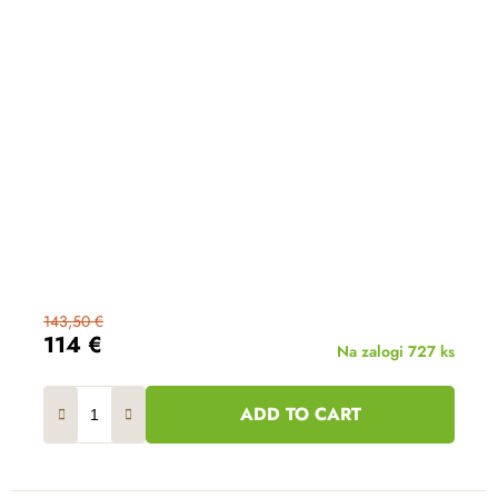
143,50 €
114 €
Na zalogi
727 ks
ADD TO CART