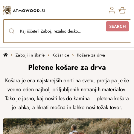
Skip
to
content
SHO
SEARCH
CAR
Home
Zaboji in škatle
Košarice
Košare za drva
Pletene košare za drva
Košara je ena najstarejših obrti na svetu, protja pa je še
vedno eden najbolj priljubljenih notranjih materialov.
Tako je jasno, kaj nositi les do kamina – pletena košara
je lahka, a hkrati močna in lahko nosi težak tovor.