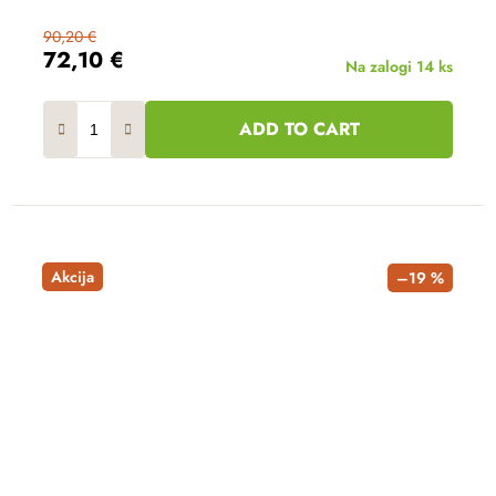
90,20 €
72,10 €
Na zalogi
14 ks
ADD TO CART
Akcija
–19 %