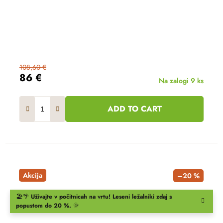
108,60 €
86 €
Na zalogi
9 ks
ADD TO CART
Akcija
–20 %
🏖️🌴
Uživajte v počitnicah na vrtu!
Leseni ležalniki
zdaj s
popustom do 20 %.
🌞