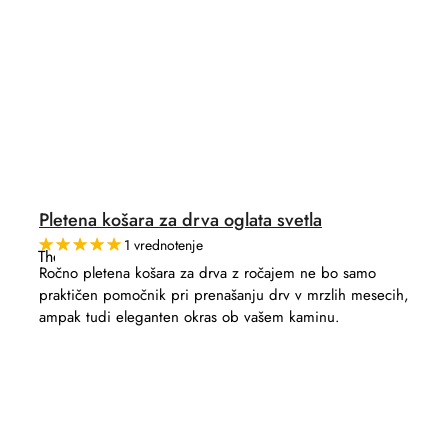
Pletena košara za drva oglata svetla
1 vrednotenje
The
average
Ročno pletena košara za drva z ročajem ne bo samo
product
praktičen pomočnik pri prenašanju drv v mrzlih mesecih,
rating
is
ampak tudi eleganten okras ob vašem kaminu.
5,0
out
of
5
stars.