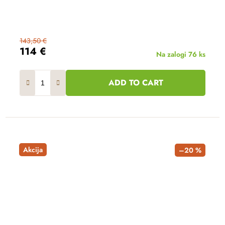
143,50 €
114 €
Na zalogi
76 ks
ADD TO CART
Akcija
–20 %