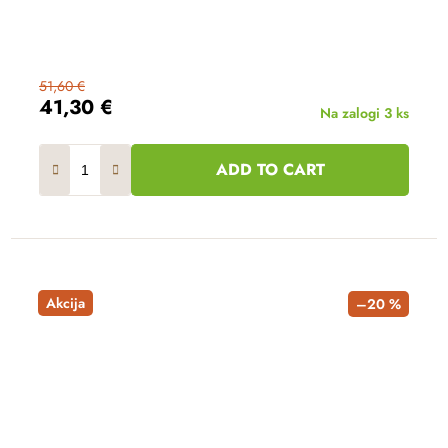
51,60 €
41,30 €
Na zalogi
3 ks
ADD TO CART
Akcija
–20 %