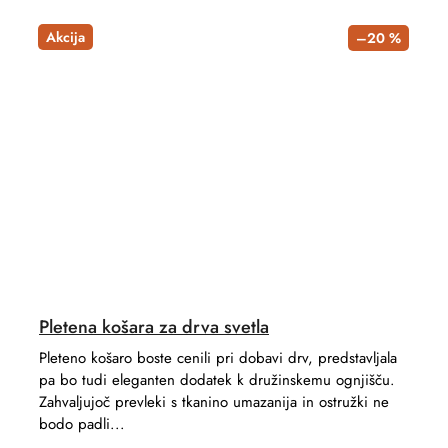
Akcija
–20 %
Pletena košara za drva svetla
Pleteno košaro boste cenili pri dobavi drv, predstavljala
pa bo tudi eleganten dodatek k družinskemu ognjišču.
Zahvaljujoč prevleki s tkanino umazanija in ostružki ne
bodo padli...