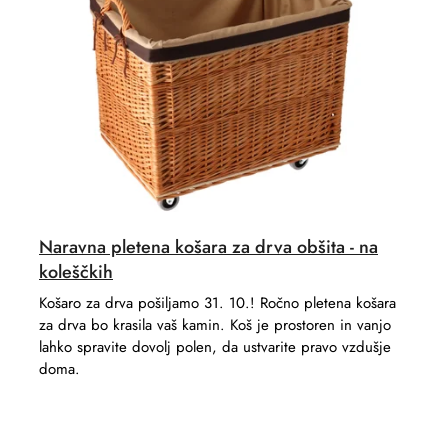
r
t
t
s
i
n
g
Naravna pletena košara za drva obšita - na
koleščkih
Košaro za drva pošiljamo 31. 10.! Ročno pletena košara
za drva bo krasila vaš kamin. Koš je prostoren in vanjo
lahko spravite dovolj polen, da ustvarite pravo vzdušje
doma.