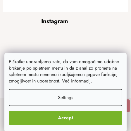
F
Instagram
o
o
t
e
r
Piškotke uporabljamo zato, da vam omogočimo udobno
brskanje po spletnem mestu in da z analizo prometa na
spletnem mestu nenehno izboljšujemo njegove funkcije,
zmogljivost in uporabnost.
Več informacij
.
Follow on Instagram
Settings
SUBSCRIBE
Subscribe to newsletter
Accept