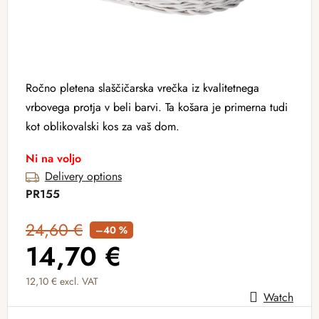
Ročno pletena slaščičarska vrečka iz kvalitetnega
vrbovega protja v beli barvi. Ta košara je primerna tudi
kot oblikovalski kos za vaš dom.
Ni na voljo
Delivery options
PR155
24,60 €
–40 %
14,70 €
12,10 € excl. VAT
Watch
Measure price: