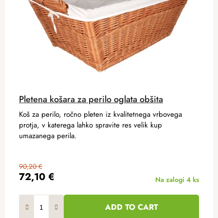
Pletena košara za perilo oglata obšita
Koš za perilo, ročno pleten iz kvalitetnega vrbovega
protja, v katerega lahko spravite res velik kup
umazanega perila.
90,20 €
72,10 €
Na zalogi
4 ks
ADD TO CART