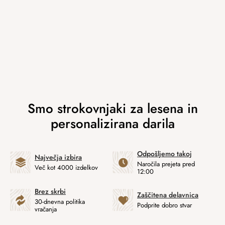
Odpošljemo takoj
Največja izbira
Naročila prejeta pred
Več kot 4000 izdelkov
12:00
Brez skrbi
Zaščitena delavnica
30-dnevna politika
Podprite dobro stvar
vračanja