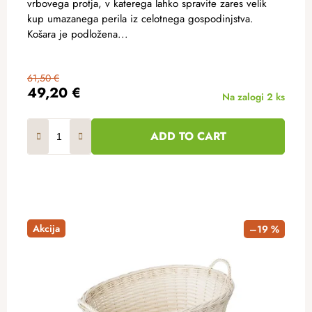
vrbovega protja, v katerega lahko spravite zares velik
kup umazanega perila iz celotnega gospodinjstva.
Košara je podložena...
61,50 €
49,20 €
Na zalogi
2 ks
ADD TO CART
Akcija
–19 %