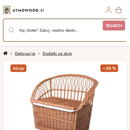
Skip
to
content
SHO
SEARCH
CAR
Home
Dekoracije
Dodatki za dom
Akcija
–20 %