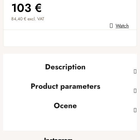
103 €
84,40 € excl. VAT
Watch
Measure price:
Description
Product parameters
Ocene
F