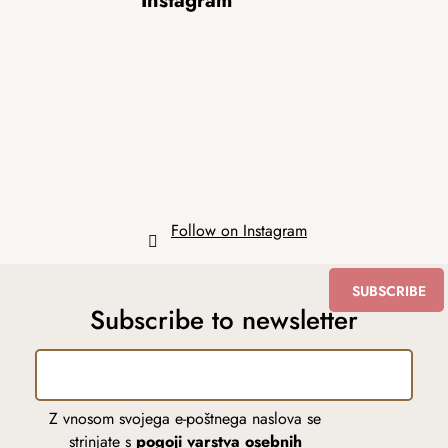
Instagram
o
o
t
e
r
Follow on Instagram
SUBSCRIBE
Subscribe to newsletter
Z vnosom svojega e-poštnega naslova se
strinjate s
pogoji varstva osebnih