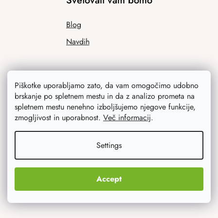
Svetovali vam bomo
Blog
Navdih
Piškotke uporabljamo zato, da vam omogočimo udobno
brskanje po spletnem mestu in da z analizo prometa na
spletnem mestu nenehno izboljšujemo njegove funkcije,
zmogljivost in uporabnost.
Več informacij
.
Kaj vas najbolj zanima
Settings
Novosti
Accept
Izvirna darila