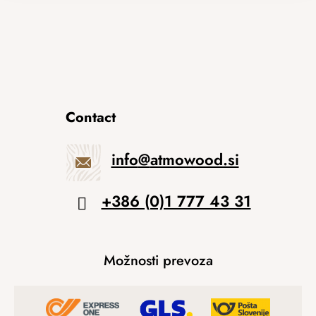
Contact
info
@
atmowood.si
+386 (0)1 777 43 31
Možnosti prevoza