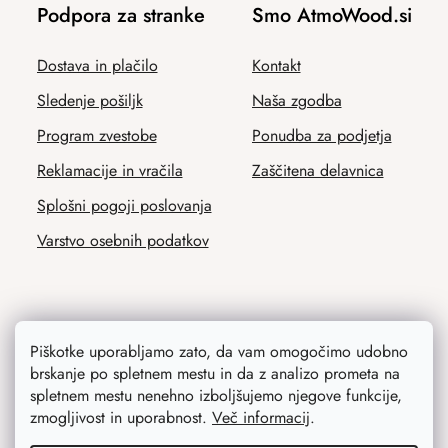
Podpora za stranke
Smo AtmoWood.si
Dostava in plačilo
Kontakt
Sledenje pošiljk
Naša zgodba
Program zvestobe
Ponudba za podjetja
Reklamacije in vračila
Zaščitena delavnica
Splošni pogoji poslovanja
Varstvo osebnih podatkov
Svetovali vam bomo
Piškotke uporabljamo zato, da vam omogočimo udobno
brskanje po spletnem mestu in da z analizo prometa na
spletnem mestu nenehno izboljšujemo njegove funkcije,
Blog
zmogljivost in uporabnost.
Več informacij
.
Navdih