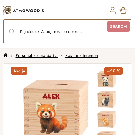
Skip
to
content
SHO
SEARCH
CAR
Home
Personalizirana darila
Kasice z imenom
Akcija
–20 %