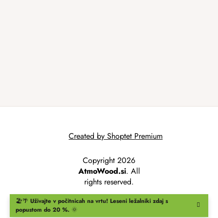
Created by Shoptet Premium
Copyright 2026
AtmoWood.si
. All
rights reserved.
🏖️🌴
Uživajte v počitnicah na vrtu!
Leseni ležalniki
zdaj s
popustom do 20 %.
🌞