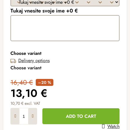
Tukaj vnesite svoje ime +0 €
Choose variant
Delivery options
Choose variant
16,40 €
–20 %
13,10 €
10,70 €
excl. VAT
Measure price:
ADD TO CART
Watch