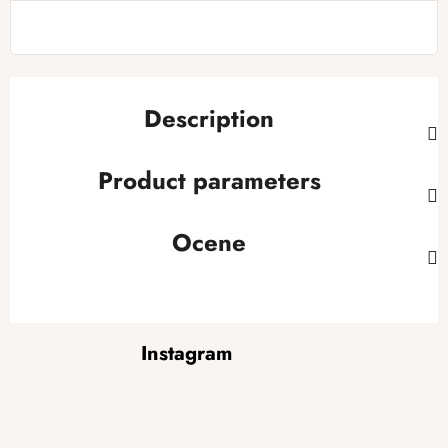
Description
Product parameters
Ocene
F
Instagram
o
o
t
e