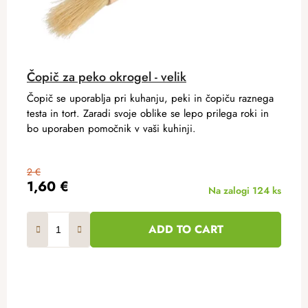
Čopič za peko okrogel - velik
Čopič se uporablja pri kuhanju, peki in čopiču raznega
testa in tort. Zaradi svoje oblike se lepo prilega roki in
bo uporaben pomočnik v vaši kuhinji.
2 €
1,60 €
Na zalogi
124 ks
ADD TO CART