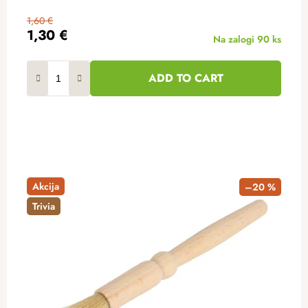
1,60 €
1,30 €
Na zalogi
90 ks
ADD TO CART
Akcija
–20 %
Trivia