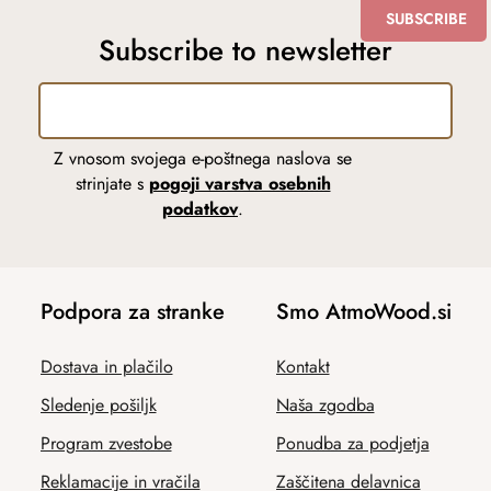
SUBSCRIBE
Subscribe to newsletter
Z vnosom svojega e-poštnega naslova se
strinjate s
pogoji varstva osebnih
podatkov
.
Podpora za stranke
Smo AtmoWood.si
Dostava in plačilo
Kontakt
Sledenje pošiljk
Naša zgodba
Program zvestobe
Ponudba za podjetja
Reklamacije in vračila
Zaščitena delavnica