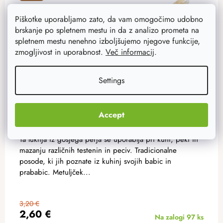
Piškotke uporabljamo zato, da vam omogočimo udobno
brskanje po spletnem mestu in da z analizo prometa na
spletnem mestu nenehno izboljšujemo njegove funkcije,
zmogljivost in uporabnost.
Več informacij
.
Settings
Accept
Čopič iz gosjega perja
Ta luknja iz gosjega perja se uporablja pri kuhi, peki in
mazanju različnih testenin in peciv. Tradicionalne
posode, ki jih poznate iz kuhinj svojih babic in
prababic. Metuljček...
3,20 €
2,60 €
Na zalogi
97 ks