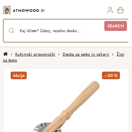
Skip
to
content
SHO
SEARCH
CAR
Home
Kuhinjski pripomočki
Deska za peko in valjarji
Žigi
za testo
Akcija
–20 %