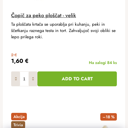
Čopič za peko ploščat - velik
Ta ploščata krtača se uporablja pri kuhanju, peki in
ščetkanju raznega testa in tort. Zahvaljujoč svoji obliki se
lepo prilega roki.
2 €
1,60 €
Na zalogi
84 ks
ADD TO CART
Akcija
–18 %
Trivia