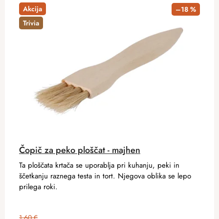
Akcija
–18 %
Trivia
Čopič za peko ploščat - majhen
Ta ploščata krtača se uporablja pri kuhanju, peki in
ščetkanju raznega testa in tort. Njegova oblika se lepo
prilega roki.
1,60 €