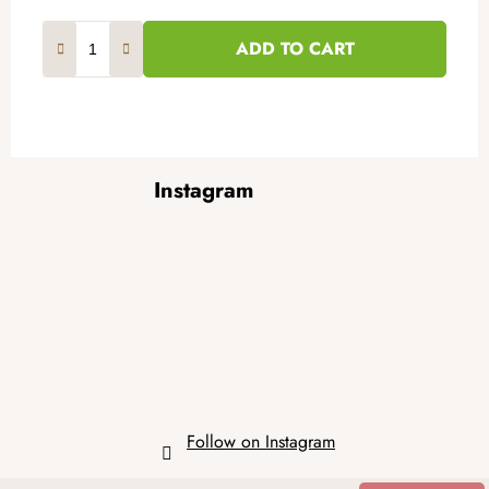
ADD TO CART
F
Instagram
o
o
t
e
r
Follow on Instagram