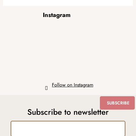
F
Instagram
o
o
t
e
r
Follow on Instagram
SUBSCRIBE
Subscribe to newsletter