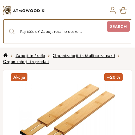
Skip
to
content
SHO
SEARCH
CAR
Home
Zaboji in škatle
Organizatorji in škatlice za nakit
Organizatorji in predali
Akcija
–20 %