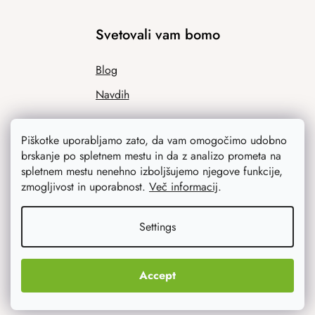
Svetovali vam bomo
Blog
Navdih
Piškotke uporabljamo zato, da vam omogočimo udobno
brskanje po spletnem mestu in da z analizo prometa na
spletnem mestu nenehno izboljšujemo njegove funkcije,
zmogljivost in uporabnost.
Več informacij
.
Settings
Kaj vas najbolj zanima
Novosti
Accept
Izvirna darila