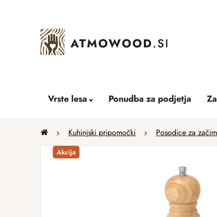
Skip
to
content
Vrste lesa
Ponudba za podjetja
Za
Home
Kuhinjski pripomočki
Posodice za začimb
Akcija