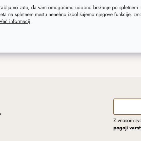
orabljamo zato, da vam omogočimo udobno brskanje po spletnem m
eta na spletnem mestu nenehno izboljšujemo njegove funkcije, zmog
Več informacij
.
r
Z vnosom svo
pogoji vars