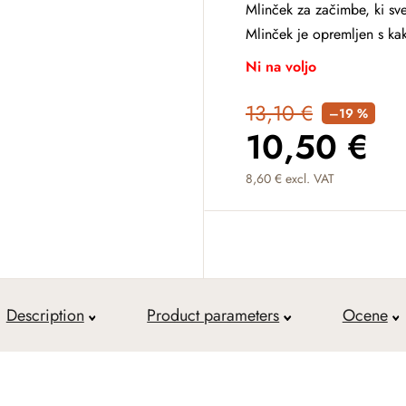
Mlinček za začimbe, ki sv
Mlinček je opremljen s k
Ni na voljo
13,10 €
–19 %
10,50 €
8,60 € excl. VAT
Measure price:
Description
Product parameters
Ocene