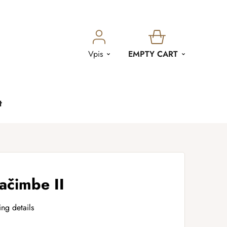
SHOPPING
Vpis
EMPTY CART
CART
t
ačimbe II
ing details