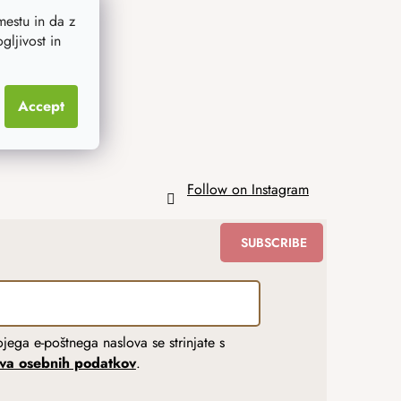
estu in da z
ljivost in
Accept
Follow on Instagram
SUBSCRIBE
jega e-poštnega naslova se strinjate s
tva osebnih podatkov
.