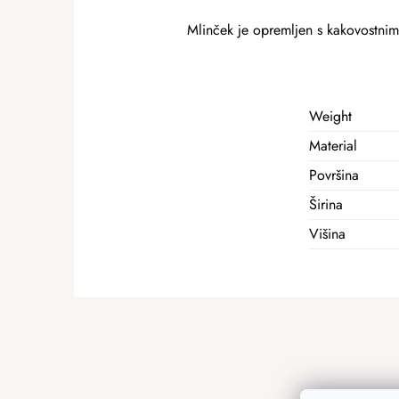
Mlinček je opremljen s kakovostn
Weight
Material
Površina
Širina
Višina
F
o
o
t