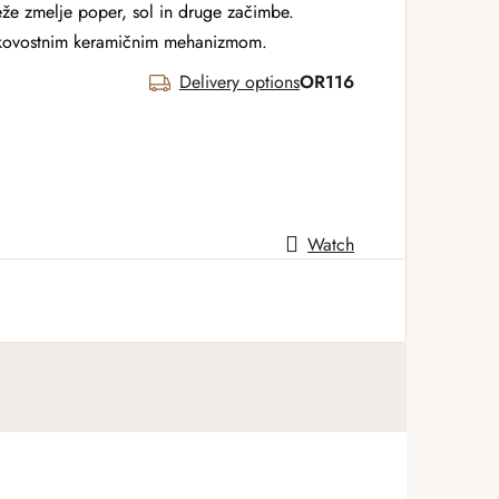
eže zmelje poper, sol in druge začimbe.
akovostnim keramičnim mehanizmom.
Delivery options
OR116
Watch