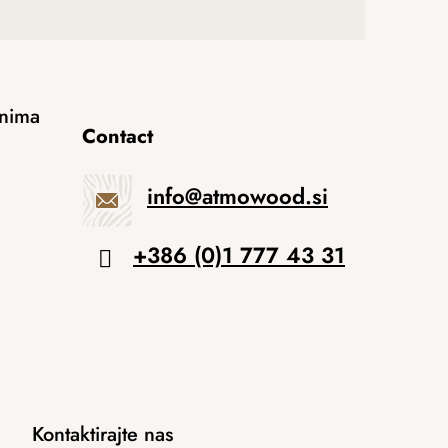
anima
Contact
info
@
atmowood.si
+386 (0)1 777 43 31
Kontaktirajte nas