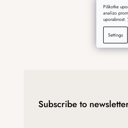
e
r
Piškotke up
analizo prom
uporabnost.
Settings
Subscribe to newslette