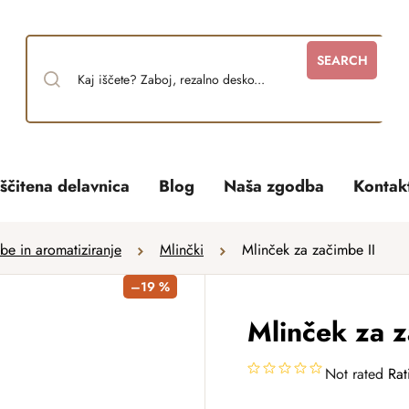
SEARCH
ščitena delavnica
Blog
Naša zgodba
Kontak
e in aromatiziranje
Mlinčki
Mlinček za začimbe II
–19 %
Mlinček za z
Not rated
Rat