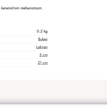
im keramičnim mehanizmom.
0.2 kg
Bukev
Lakiran
5 cm
21 cm