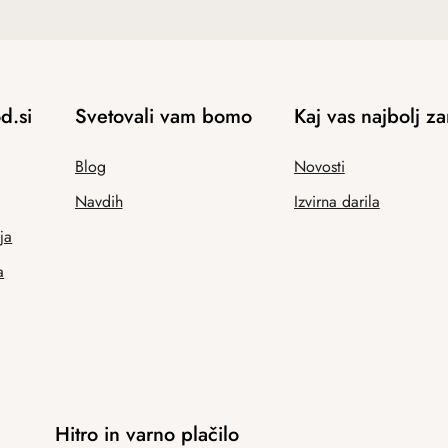
d.si
Svetovali vam bomo
Kaj vas najbolj z
Blog
Novosti
Navdih
Izvirna darila
ja
a
Hitro in varno plačilo