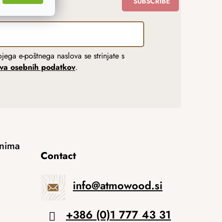
SUBSCRIBE
jega e-poštnega naslova se strinjate s
tva osebnih podatkov
.
anima
Contact
info
@
atmowood.si
+386 (0)1 777 43 31