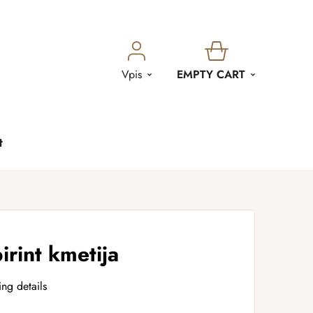
SHOPPING
Vpis
EMPTY CART
CART
t
irint kmetija
ing details