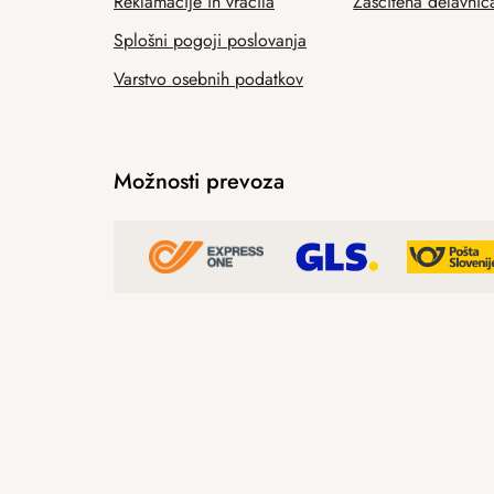
Reklamacije in vračila
Zaščitena delavnic
Splošni pogoji poslovanja
Varstvo osebnih podatkov
Možnosti prevoza