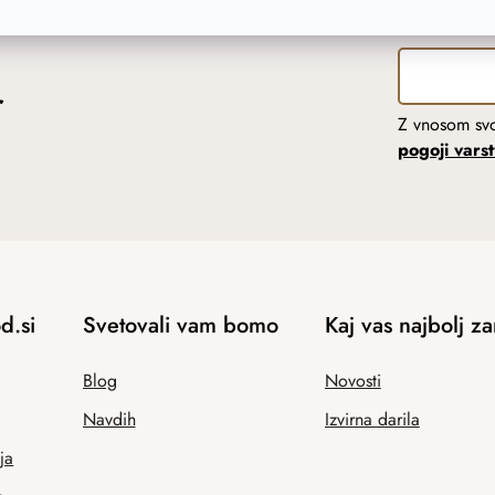
r
Z vnosom svo
pogoji vars
d.si
Svetovali vam bomo
Kaj vas najbolj z
Blog
Novosti
Navdih
Izvirna darila
ja