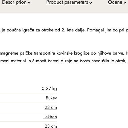
Description
Product parameters
Ocene
 je poučna igrača za otroke od 2. leta dalje. Pomagal jim bo pri pot
agnetne palčke transportira kovinske kroglice do njihove barve. N
ravni material in čudovit barvni dizajn ne bosta navdušila le otrok,
0.37 kg
Bukev
23 cm
Lakiran
23 cm