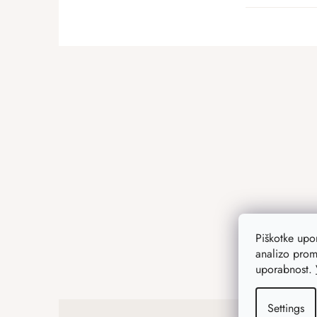
F
o
o
t
e
r
Piškotke up
analizo prom
uporabnost.
Settings