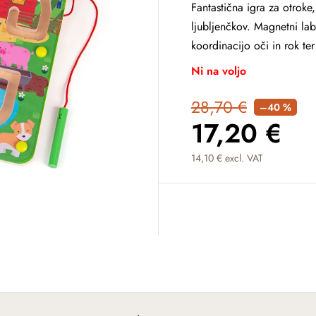
Fantastična igra za otroke,
ljubljenčkov. Magnetni lab
koordinacijo oči in rok ter 
Ni na voljo
28,70 €
–40 %
17,20 €
14,10 € excl. VAT
Measure price: