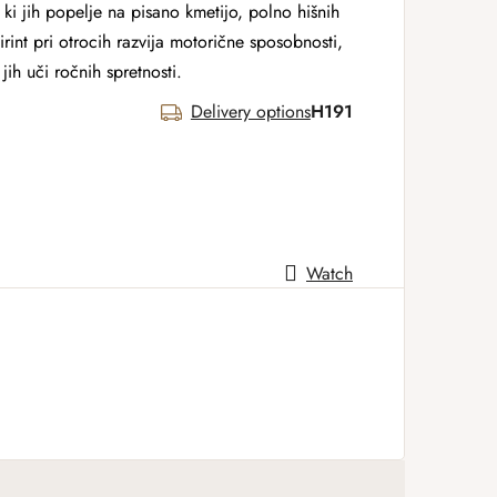
 ki jih popelje na pisano kmetijo, polno hišnih
irint pri otrocih razvija motorične sposobnosti,
jih uči ročnih spretnosti.
Delivery options
H191
Watch