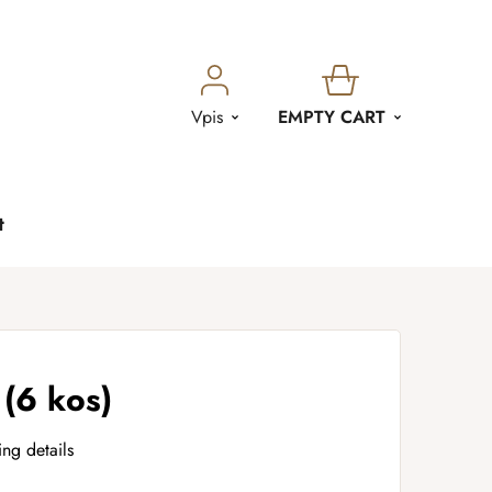
SHOPPING
Vpis
EMPTY CART
CART
t
 (6 kos)
ing details