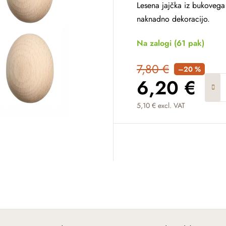
Lesena jajčka iz bukovega 
naknadno dekoracijo.
Na zalogi
(61 pak)
7,80 €
–20 %
6,20 €
5,10 € excl. VAT
Measure price: