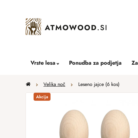
Skip
to
content
Vrste lesa
Ponudba za podjetja
Za
Home
Velika noč
Leseno jajce (6 kos)
Akcija