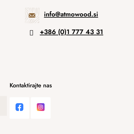
info
@
atmowood.si
+386 (0)1 777 43 31
Kontaktirajte nas