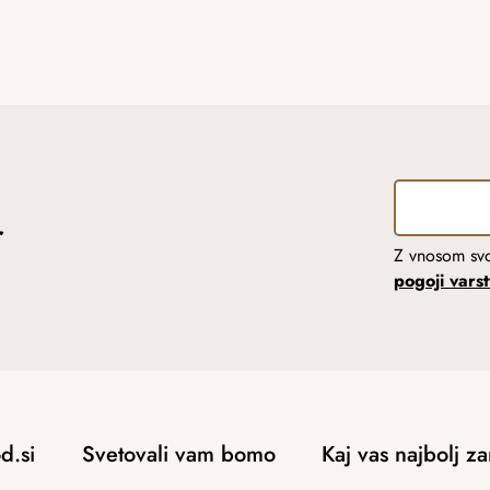
r
Z vnosom svo
pogoji vars
d.si
Svetovali vam bomo
Kaj vas najbolj z