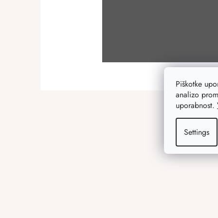
Piškotke up
F
analizo prom
uporabnost.
o
o
t
Settings
e
r