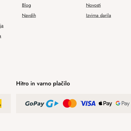
Blog
Novosti
Navdih
Izvirna darila
ja
a
Hitro in varno plačilo