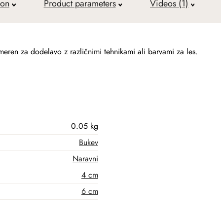
ion
Product parameters
Videos (1)
meren za dodelavo z različnimi tehnikami ali barvami za les.
0.05 kg
Bukev
Naravni
4 cm
6 cm