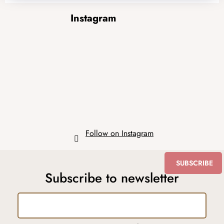
F
Instagram
o
o
t
e
r
Follow on Instagram
SUBSCRIBE
Subscribe to newsletter