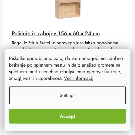
Poličnik iz zabojev 156 x 60 x 24 cm
Regal iz štirih škatel iz borovega lesa lahko popolnoma
uporabljate doma, pa tudi v delavnici. Popolnoma bo
služil kot knjižnica, prostor za dekoracijo ali shranjevanje
Piškotke uporabljamo zato, da vam omogočimo udobno
orodja.
brskanje po spletnem mestu in da z analizo prometa na
spletnem mestu nenehno izboljšujemo njegove funkcije,
zmogljivost in uporabnost.
Več informacij
.
89,80 €
71,80 €
Na zalogi
7 ks
Settings
ADD TO CART
Accept