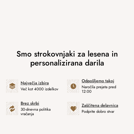
Odpošljemo takoj
Največja izbira
Naročila prejeta pred
Več kot 4000 izdelkov
12:00
Brez skrbi
Zaščitena delavnica
30-dnevna politika
Podprite dobro stvar
vračanja