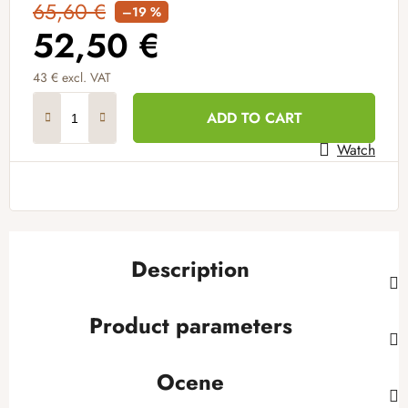
65,60 €
–19 %
52,50 €
43 € excl. VAT
Measure price:
ADD TO CART
Watch
Description
Product parameters
Ocene