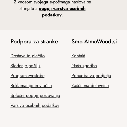
Z vnosom svojega e-poštnega naslova se
strinjate s
pogoji varstva osebnih
podatkov
.
Podpora za stranke
Smo AtmoWood.si
Dostava in plačilo
Kontakt
Sledenje pošiljk
Naša zgodba
Program zvestobe
Ponudba za podjetja
Reklamacije in vračila
Zaščitena delavnica
Splošni pogoji poslovanja
Varstvo osebnih podatkov