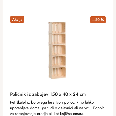
Akcija
–20 %
Poličnik iz zabojev 150 x 40 x 24 cm
Pet škatel iz borovega lesa tvori polico, ki jo lahko
uporabljate doma, pa tudi v delavnici ali na vrtu. Popoln
za shranjevanje orodja ali kot knjižna omara.