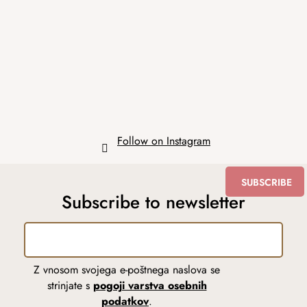
o
t
e
r
Follow on Instagram
SUBSCRIBE
Subscribe to newsletter
Z vnosom svojega e-poštnega naslova se
strinjate s
pogoji varstva osebnih
podatkov
.