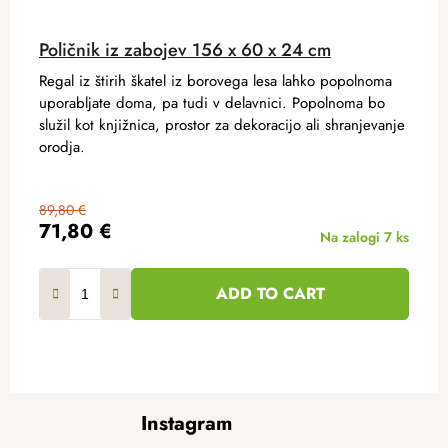
Poličnik iz zabojev 156 x 60 x 24 cm
Regal iz štirih škatel iz borovega lesa lahko popolnoma
uporabljate doma, pa tudi v delavnici. Popolnoma bo
služil kot knjižnica, prostor za dekoracijo ali shranjevanje
orodja.
89,80 €
71,80 €
Na zalogi
7 ks
ADD TO CART
F
Instagram
o