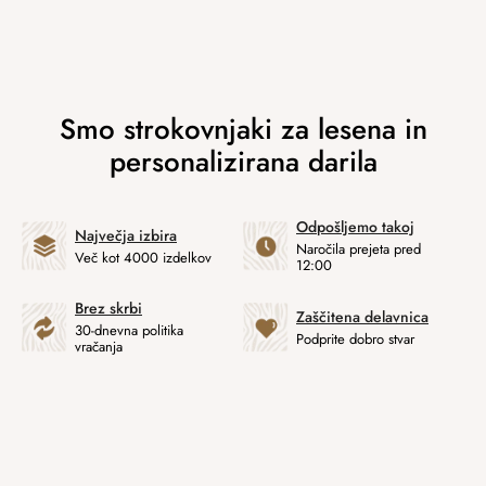
Odpošljemo takoj
Največja izbira
Naročila prejeta pred
Več kot 4000 izdelkov
12:00
Brez skrbi
Zaščitena delavnica
30-dnevna politika
Podprite dobro stvar
vračanja