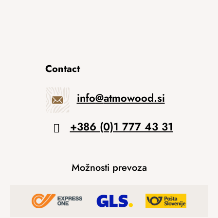
Contact
info
@
atmowood.si
+386 (0)1 777 43 31
Možnosti prevoza