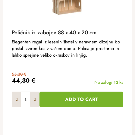
Poličnik iz zabojev 88 x 40 x 20 cm
Eleganten regal iz lesenih škatel v naravnem dizajnu bo
postal izviren kos v vašem domu. Polica je prostorna in
lahko sprejme veliko okraskov in knjig.
55,30 €
44,30 €
Na zalogi
13 ks
ADD TO CART