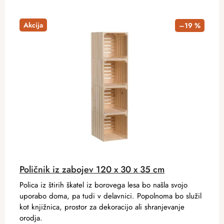
Akcija
–19 %
Poličnik iz zabojev 120 x 30 x 35 cm
Polica iz štirih škatel iz borovega lesa bo našla svojo
uporabo doma, pa tudi v delavnici. Popolnoma bo služil
kot knjižnica, prostor za dekoracijo ali shranjevanje
orodja.