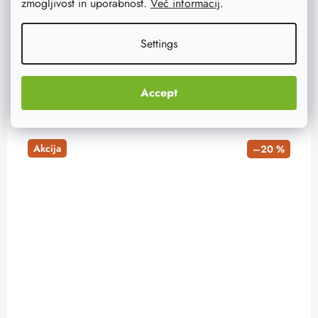
zmogljivost in uporabnost.
Več informacij
.
63,90 €
Na zalogi
10 ks
Settings
ADD TO CART
Accept
Akcija
–20 %