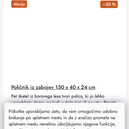
Akcija
–20 %
Poličnik iz zabojev 150 x 40 x 24 cm
Pet škatel iz borovega lesa tvori polico, ki jo lahko
uporabljate doma, pa tudi v delavnici ali na vrtu. Popoln
za shranjevanje orodja ali kot knjižna omara.
Piškotke uporabljamo zato, da vam omogočimo udobno
brskanje po spletnem mestu in da z analizo prometa na
spletnem mestu nenehno izboljšujemo njegove funkcije,
79,90 €