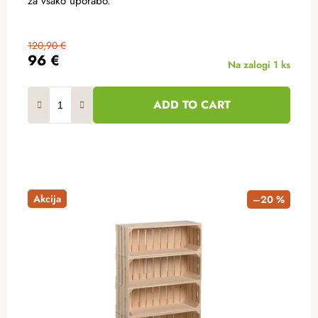
za vsako uporabo.
120,90 €
96 €
Na zalogi
1 ks
ADD TO CART
Akcija
–20 %