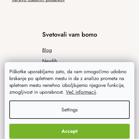
Svetovali vam bomo
Blog
Navdih
Piškotke uporabljamo zato, da vam omogočimo udobno
brskanje po spletnem mestu in da z analizo prometa na
spletnem mestu nenehno izboljšujemo njegove funkcije,
zmogljivost in uporabnost.
Več informacij
.
Settings
Kaj vas najbolj zanima
Accept
Novosti