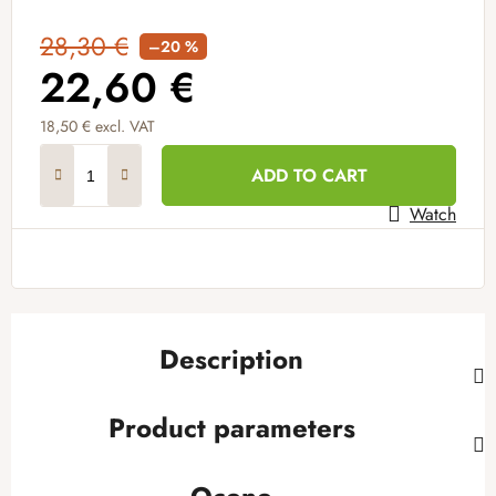
28,30 €
–20 %
22,60 €
18,50 € excl. VAT
Measure price:
ADD TO CART
Watch
Description
Product parameters