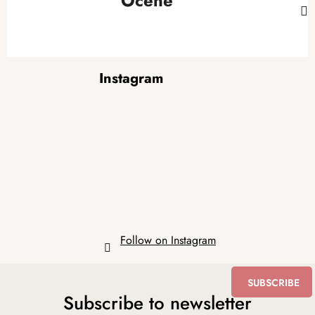
Ocene
F
Instagram
o
o
t
e
r
Follow on Instagram
SUBSCRIBE
Subscribe to newsletter