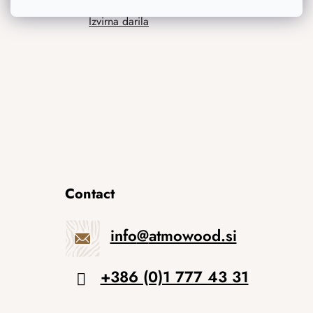
Izvirna darila
Contact
info
@
atmowood.si
+386 (0)1 777 43 31