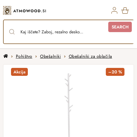
Skip
to
content
SHO
SEARCH
CAR
Home
Pohištvo
Obešalniki
Obešalniki za oblačila
Akcija
–20 %