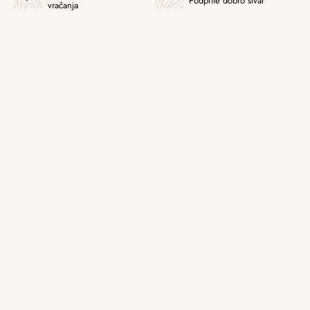
Podprite dobro stvar
vračanja