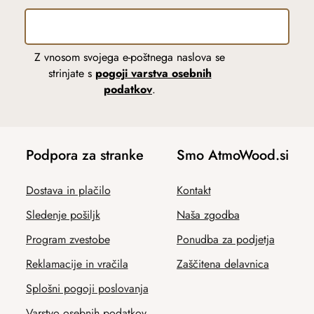
Z vnosom svojega e-poštnega naslova se
strinjate s
pogoji varstva osebnih
podatkov
.
Podpora za stranke
Smo AtmoWood.si
Dostava in plačilo
Kontakt
Sledenje pošiljk
Naša zgodba
Program zvestobe
Ponudba za podjetja
Reklamacije in vračila
Zaščitena delavnica
Splošni pogoji poslovanja
Varstvo osebnih podatkov