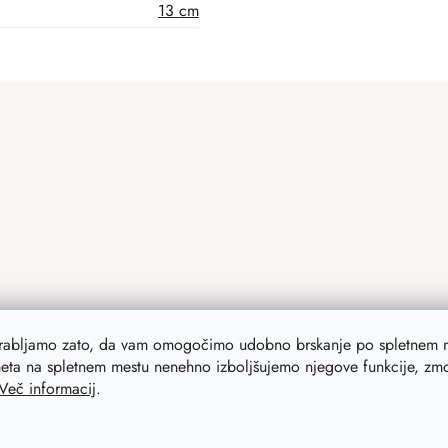
13 cm
orabljamo zato, da vam omogočimo udobno brskanje po spletnem m
eta na spletnem mestu nenehno izboljšujemo njegove funkcije, zmog
Več informacij
.