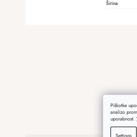
Širina
F
o
o
t
e
r
Piškotke up
analizo prom
uporabnost.
Settings