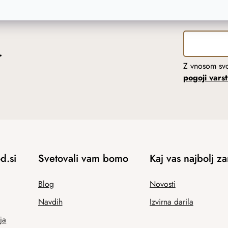
r
Z vnosom svo
pogoji vars
d.si
Svetovali vam bomo
Kaj vas najbolj z
Blog
Novosti
Navdih
Izvirna darila
ja