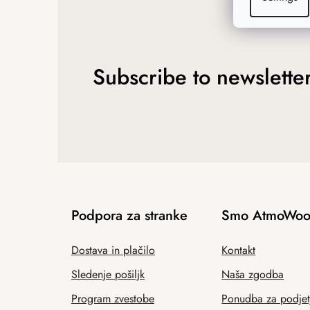
Subscribe to newslette
Podpora za stranke
Smo AtmoWoo
Dostava in plačilo
Kontakt
Sledenje pošiljk
Naša zgodba
Program zvestobe
Ponudba za podjet