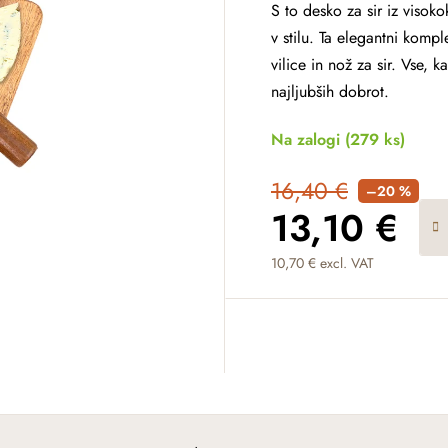
S to desko za sir iz visok
v stilu. Ta elegantni kompl
vilice in nož za sir. Vse, 
najljubših dobrot.
Na zalogi
(279 ks)
16,40 €
–20 %
13,10 €
10,70 € excl. VAT
Measure price: