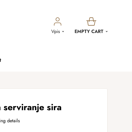
SHOPPING
Vpis
EMPTY CART
CART
t
 serviranje sira
ing details