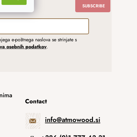
SUBSCRIBE
jega e-poštnega naslova se strinjate s
tva osebnih podatkov
.
anima
Contact
info
@
atmowood.si