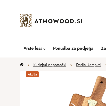
Skip
to
content
Vrste lesa
Ponudba za podjetja
Za
Home
Kuhinjski pripomočki
Darilni kompleti
Akcija