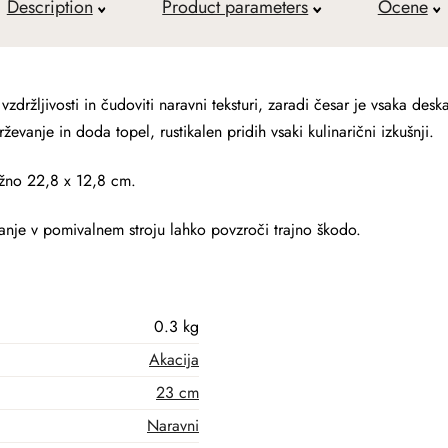
Description
Product parameters
Ocene
 vzdržljivosti in čudoviti naravni teksturi, zaradi česar je vsaka des
evanje in doda topel, rustikalen pridih vsaki kulinarični izkušnji.
ižno 22,8 x 12,8 cm.
anje v pomivalnem stroju lahko povzroči trajno škodo.
0.3 kg
Akacija
23 cm
Naravni