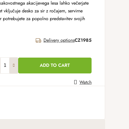
okakovostnega akacijevega lesa lahko večerjate
et vključuje desko za sir z ročajem, servirne
kar potrebujete za popolno predstavitev svojih
Delivery options
CZ1985
ADD TO CART
Watch