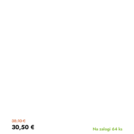
38,10 €
30,50 €
Na zalogi
64 ks