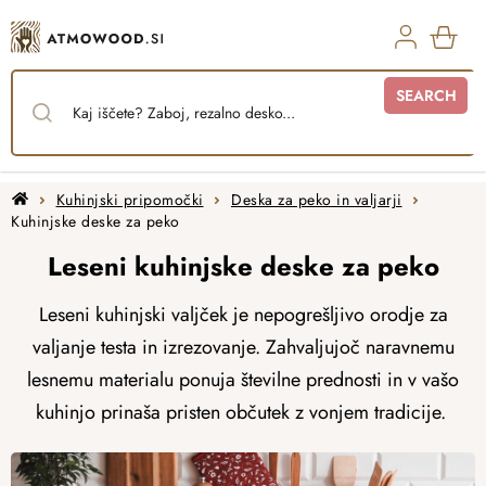
Skip
to
content
SHO
SEARCH
CAR
Home
Kuhinjski pripomočki
Deska za peko in valjarji
Kuhinjske deske za peko
Leseni kuhinjske deske za peko
Leseni kuhinjski valjček je nepogrešljivo orodje za
valjanje testa in izrezovanje. Zahvaljujoč naravnemu
lesnemu materialu ponuja številne prednosti in v vašo
kuhinjo prinaša pristen občutek z vonjem tradicije.