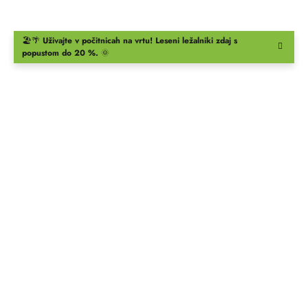
🏖️🌴
Uživajte v počitnicah na vrtu!
Leseni ležalniki
zdaj s
popustom do 20 %.
🌞