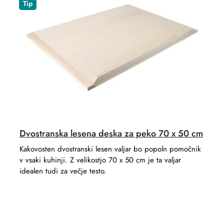
Tip
o
c
r
t
t
s
i
n
g
Dvostranska lesena deska za peko 70 x 50 cm
Kakovosten dvostranski lesen valjar bo popoln pomočnik
v vsaki kuhinji. Z velikostjo 70 x 50 cm je ta valjar
idealen tudi za večje testo.